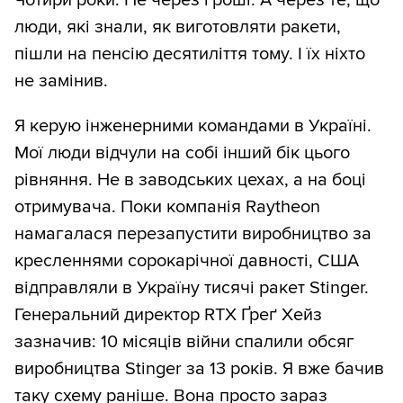
Чотири роки. Не через гроші. А через те, що
люди, які знали, як виготовляти ракети,
пішли на пенсію десятиліття тому. І їх ніхто
не замінив.
Я керую інженерними командами в Україні.
Мої люди відчули на собі інший бік цього
рівняння. Не в заводських цехах, а на боці
отримувача. Поки компанія Raytheon
намагалася перезапустити виробництво за
кресленнями сорокарічної давності, США
відправляли в Україну тисячі ракет Stinger.
Генеральний директор RTX Ґреґ Хейз
зазначив: 10 місяців війни спалили обсяг
виробництва Stinger за 13 років. Я вже бачив
таку схему раніше. Вона просто зараз