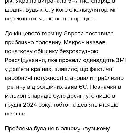
рік. Україна витрачала 5–7 тис. снарядів
щодня. Будь-хто, у кого є калькулятор, міг
переконатися, що це не спрацює.
До кінцевого терміну Європа поставила
приблизно половину. Макрон назвав
початкову обіцянку безрозсудною.
Розслідування, яке провели одинадцять ЗМІ
у дев’яти країнах, виявило, що фактичні
виробничі потужності становили приблизно
третину від офіційних заяв ЄС. Позначки в
мільйон снарядів було досягнуто лише в
грудні 2024 року, тобто на дев’ять місяців
пізніше.
Проблема була не в одному «вузькому