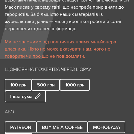
ворогами найвпливовіших людей світу. Наприклад, Ілон
Маск писав у своєму твіті, що нас треба прирівняти до
терористів. За більшістю наших матеріалів із
журналістики даних — місяці кропіткої роботи й сотні
перевірених джерел інформації.
Ми не залежимо від політичних примх мільйонера-
власника. Ніхто не може вказувати нам, чого не
говорити чи про що не повідомляти.
ЩОМІСЯЧНА ПОЖЕРТВА ЧЕРЕЗ LIQPAY
100
грн
500
грн
1000
грн
Інша сума
АБО
PATREON
BUY ME A COFFEE
МОНОБАЗА