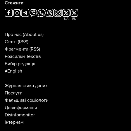
Стежити:
UA
EN
Про нас
(About us)
Статті
(RSS)
Фрагменти
(RSS)
Розсилки Текстів
Вибір редакції
#English
Журналістика даних
Послуги
Фальшиві соціологи
Дезінформація
Disinfomonitor
Інтернам