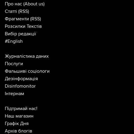
Про нас
(About us)
Статті
(RSS)
Фрагменти
(RSS)
Розсилки Текстів
Вибір редакції
#English
Журналістика даних
Послуги
Фальшиві соціологи
Дезінформація
Disinfomonitor
Інтернам
Підтримай нас!
Наш магазин
Графік Дня
Архів блогів