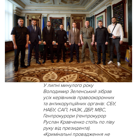
У липні минулого року
Володимир Зеленський зібрав
усіх керівників правоохоронних
та антикорупційних органів: СБУ,
НАБУ, САП, НАЗК, ДБР, МВС,
Генпрокурори (генпрокурор
Руслан Кравченко стоїть по ліву
руку від президента).
«Кримінальні провадження не