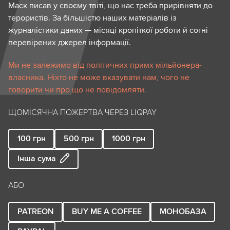
Маск писав у своєму твіті, що нас треба прирівняти до
терористів. За більшістю наших матеріалів із
журналістики даних — місяці кропіткої роботи й сотні
перевірених джерел інформації.
Ми не залежимо від політичних примх мільйонера-
власника. Ніхто не може вказувати нам, чого не
говорити чи про що не повідомляти.
ЩОМІСЯЧНА ПОЖЕРТВА ЧЕРЕЗ LIQPAY
100
грн
500
грн
1000
грн
Інша сума
АБО
PATREON
BUY ME A COFFEE
МОНОБАЗА