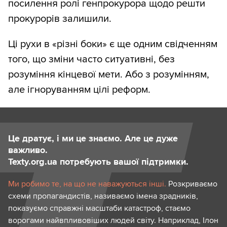
посилення ролі генпрокурора щодо решти
прокурорів залишили.
Ці рухи в «різні боки» є ще одним свідченням
того, що зміни часто ситуативні, без
розуміння кінцевої мети. Або з розумінням,
але ігноруванням цілі реформ.
Це дратує, і ми це знаємо. Але це дуже
важливо.
Texty.org.ua потребують вашої підтримки.
Ми робимо те, на що не наважуються інші.
Розкриваємо
схеми пропагандистів, називаємо імена зрадників,
показуємо справжні масштаби катастроф, стаємо
ворогами найвпливовіших людей світу. Наприклад, Ілон