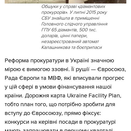
Обшуки у справі «діамантових
прокурорів». У липні 2015 року
СБУ знайшла в приміщенні
Головного слідчого управління
ГПУ 65 діамантів, 500 тис.
доларів, цінні папери,
незареєстрований автомат
Калашникова та боєприпаси
Реформа прокуратури в Україні значною
мірою є вимогою ззовні. Її рушії — Євросоюз,
Рада Європи та МВФ, які вписували прогрес
у цій сфері в умови фінансування нашої
країни. Дорожня карта Ukraine Facility Plan,
тобто план того, що потрібно зробити для
вступу до Євросоюзу, прямо фіксує:
конкурси на керівні посади в прокуратурі
мають запрацювати в першому кварталі