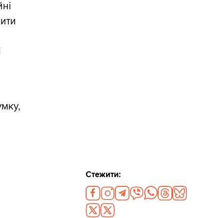
йні
жити
і
умку,
Стежити: