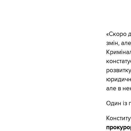
«Скоро д
змін, ал
Кримінал
констату
розвитку
юридични
але в не
Один із 
Конститу
прокурор