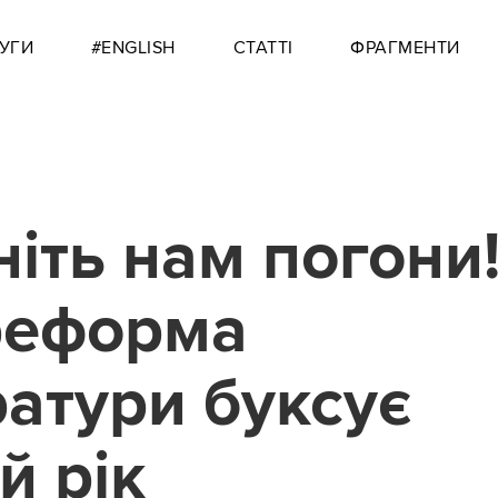
УГИ
#ENGLISH
СТАТТІ
ФРАГМЕНТИ
іть нам погони
реформа
атури буксує
й рік