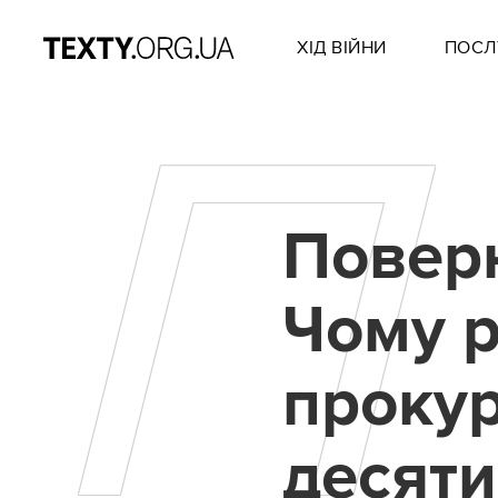
ХІД ВІЙНИ
ПОСЛ
П
Поверн
Чому 
прокур
десяти