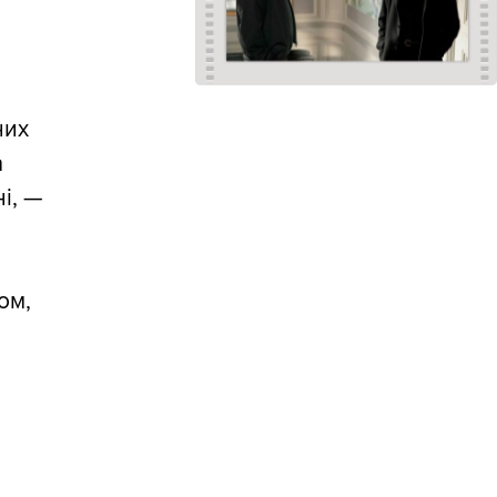
них
а
і, —
ом,