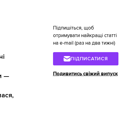
Підпишіться, щоб
отримувати найкращі статті
на e-mail (раз на два тижні)
ні
ПІДПИСАТИСЯ
Подивитись свіжий випуск
и —
лася,
.