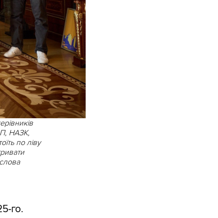
ерівників
П, НАЗК,
їть по ліву
тривати
 слова
5-го.