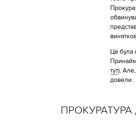
Прокурат
обвинува
представ
винятков
Це була 
Принайм
тут
). Але
довели.
ПРОКУРАТУРА 