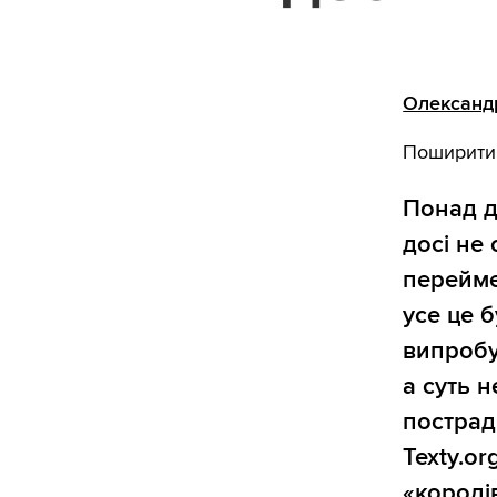
Олександ
Поширити
Понад д
досі не 
перейме
усе це 
випробу
а суть 
пострад
Texty.o
«королів