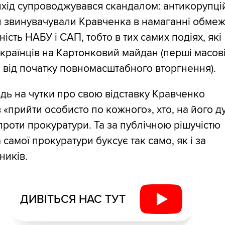
хід супроводжувався скандалом: антикорупці
и звинувачували Кравченка в намаганні обме
ість НАБУ і САП, тобто в тих самих подіях, які
країнців на Картонковий майдан (перші масов
 від початку повномасштабного вторгнення).
ідь на чутки про свою відставку Кравченко
 «прийти особисто по кожного», хто, на його д
роти прокуратури. Та за публічною рішучістю
самої прокуратури буксує так само, як і за
ників.
ДИВІТЬСЯ НАС ТУТ