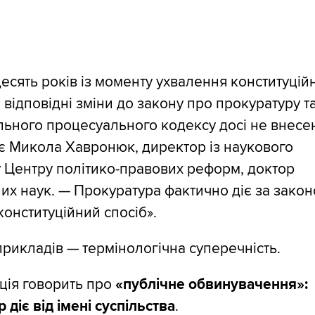
есять років із моменту ухвалення конституцій
е відповідні зміни до закону про прокуратуру т
ьного процесуального кодексу досі не внесен
є Микола Хавронюк, директор із наукового
 Центру політико-правових реформ, доктор
х наук. — Прокуратура фактично діє за закон
конституційний спосіб».
прикладів — термінологічна суперечність.
ція говорить про
«публічне обвинувачення»:
 діє від імені суспільства
.