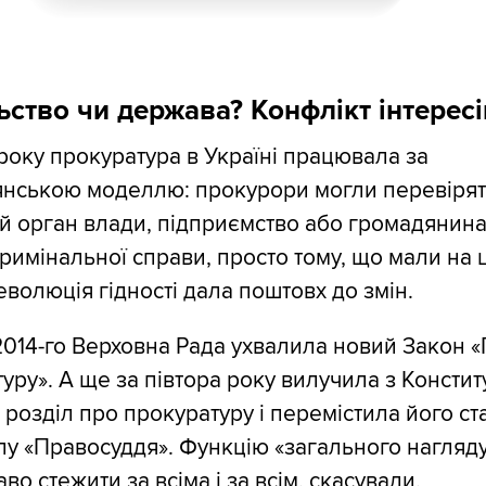
ьство чи держава? Конфлікт інтересі
року прокуратура в Україні працювала за
янською моделлю: прокурори могли перевіря
й орган влади, підприємство або громадянина
римінальної справи, просто тому, що мали на 
еволюція гідності дала поштовх до змін.
014-го Верховна Рада ухвалила новий Закон 
уру». А ще за півтора року вилучила з Конститу
розділ про прокуратуру і перемістила його ста
лу «Правосуддя». Функцію «загального нагляду
аво стежити за всіма і за всім, скасували.