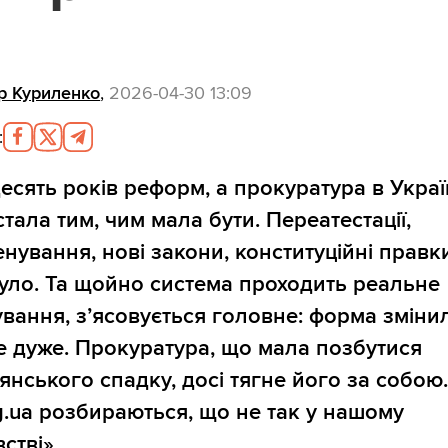
р Куриленко
,
2026-04-30 13:09
:
есять років реформ, а прокуратура в Украї
стала тим, чим мала бути. Переатестації,
нування, нові закони, конституційні правк
було. Та щойно система проходить реальне
вання, з’ясовується головне: форма зміни
не дуже. Прокуратура, що мала позбутися
янського спадку, досі тягне його за собою
rg.ua розбираються, що не так у нашому
стві».