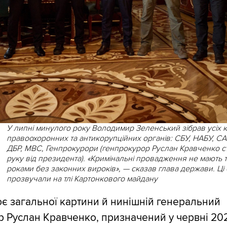
У липні минулого року Володимир Зеленський зібрав усіх к
правоохоронних та антикорупційних органів: СБУ, НАБУ, СА
ДБР, МВС, Генпрокурори (генпрокурор Руслан Кравченко сто
руку від президента). «Кримінальні провадження не мають 
роками без законних вироків», — сказав глава держави. Ці
прозвучали на тлі Картонкового майдану
є загальної картини й нинішній генеральний
 Руслан Кравченко, призначений у червні 202