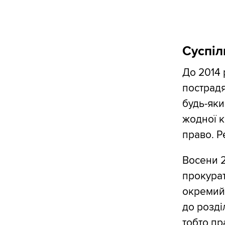
Суспіл
До 2014 
пострад
будь-яки
жодної к
право. Р
Восени 2
прокурат
окремий 
до розді
тобто пр