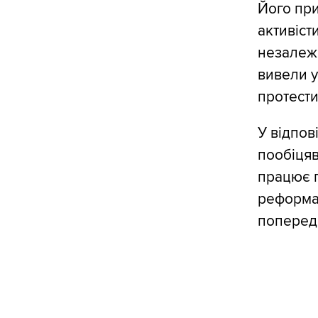
Його при
активіст
незалежн
вивели у
протести
У відпов
пообіцяв
працює п
реформа 
поперед