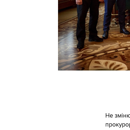
Не зміню
прокурор