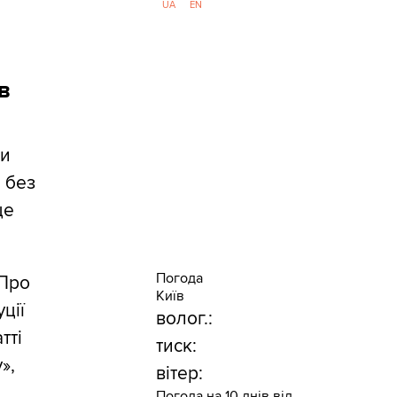
UA
EN
в
ти
 без
це
Погода
«Про
Київ
ції
волог.:
тті
тиск:
»,
вітер:
Погода на 10 днів від