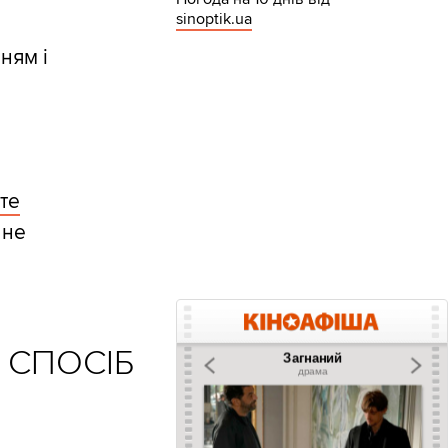
sinoptik.ua
ням і
.
те
 не
 СПОСІБ