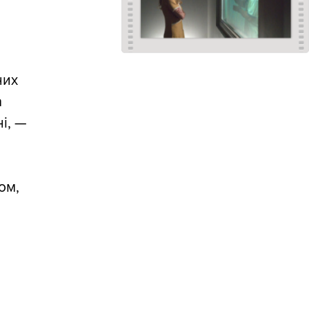
них
а
і, —
ом,