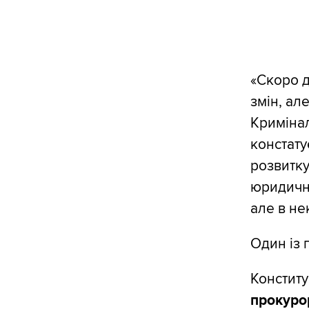
«Скоро д
змін, ал
Кримінал
констату
розвитку
юридични
але в не
Один із 
Конститу
прокурор