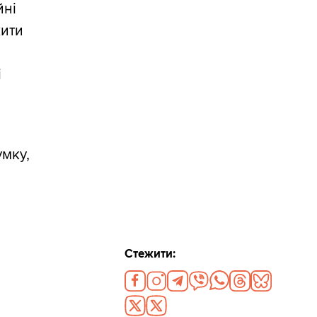
йні
жити
і
умку,
Стежити: