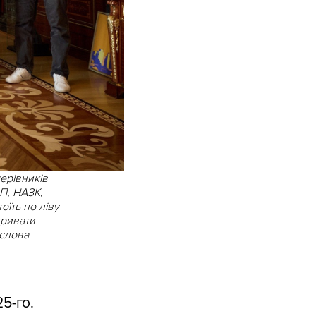
ерівників
П, НАЗК,
їть по ліву
тривати
 слова
5-го.