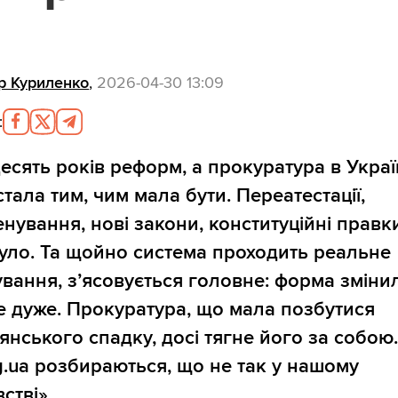
р Куриленко
,
2026-04-30 13:09
:
есять років реформ, а прокуратура в Украї
стала тим, чим мала бути. Переатестації,
нування, нові закони, конституційні правк
було. Та щойно система проходить реальне
вання, з’ясовується головне: форма зміни
не дуже. Прокуратура, що мала позбутися
янського спадку, досі тягне його за собою
rg.ua розбираються, що не так у нашому
стві».