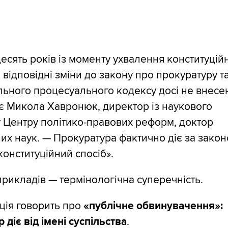
есять років із моменту ухвалення конституцій
е відповідні зміни до закону про прокуратуру т
ьного процесуального кодексу досі не внесен
є Микола Хавронюк, директор із наукового
 Центру політико-правових реформ, доктор
х наук. — Прокуратура фактично діє за закон
конституційний спосіб».
прикладів — термінологічна суперечність.
ція говорить про
«публічне обвинувачення»:
 діє від імені суспільства
.