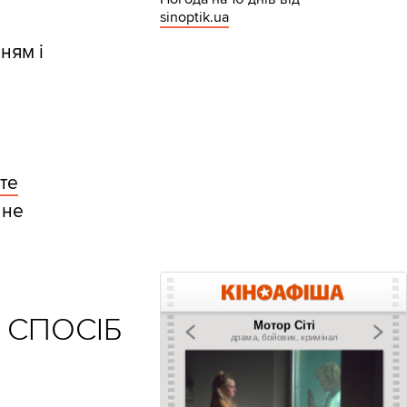
sinoptik.ua
ням і
.
те
 не
 СПОСІБ