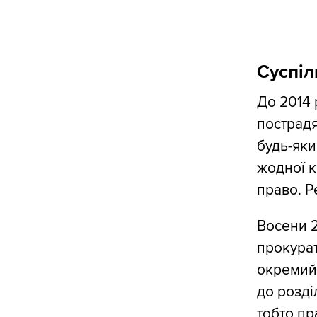
Суспіл
До 2014 
пострад
будь-яки
жодної к
право. Р
Восени 2
прокурат
окремий 
до розді
тобто пр