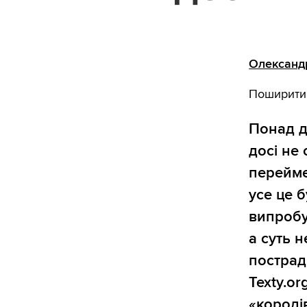
Олександ
Поширити
Понад д
досі не 
перейме
усе це 
випробу
а суть 
пострад
Texty.o
«королів