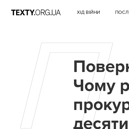
ХІД ВІЙНИ
ПОСЛ
П
Поверн
Чому 
прокур
десяти