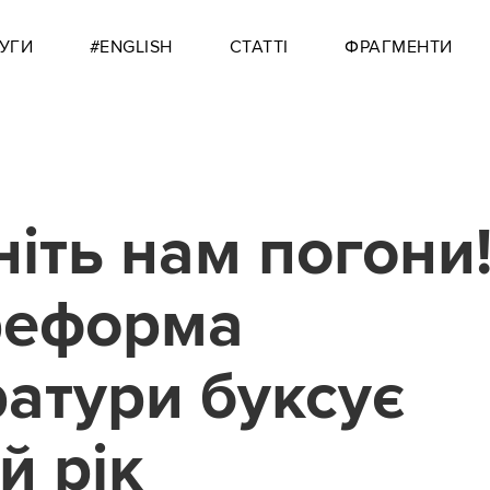
УГИ
#ENGLISH
СТАТТІ
ФРАГМЕНТИ
іть нам погони
реформа
атури буксує
й рік