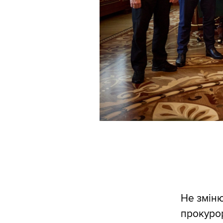
Не зміню
прокурор