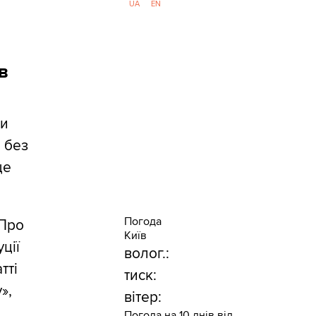
UA
EN
в
ти
 без
це
Погода
«Про
Київ
ції
волог.:
тті
тиск:
»,
вітер:
Погода на 10 днів від