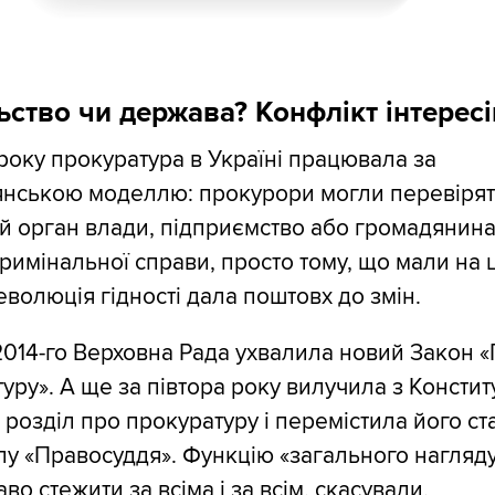
ьство чи держава? Конфлікт інтересі
року прокуратура в Україні працювала за
янською моделлю: прокурори могли перевіря
й орган влади, підприємство або громадянина
римінальної справи, просто тому, що мали на 
еволюція гідності дала поштовх до змін.
014-го Верховна Рада ухвалила новий Закон 
уру». А ще за півтора року вилучила з Конститу
розділ про прокуратуру і перемістила його ста
лу «Правосуддя». Функцію «загального нагляду
аво стежити за всіма і за всім, скасували.