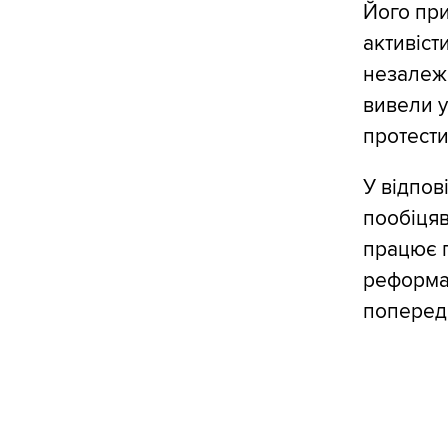
Його при
активіст
незалежн
вивели у
протести
У відпов
пообіцяв
працює п
реформа 
поперед