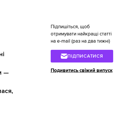
Підпишіться, щоб
отримувати найкращі статті
на e-mail (раз на два тижні)
ні
ПІДПИСАТИСЯ
Подивитись свіжий випуск
и —
лася,
.