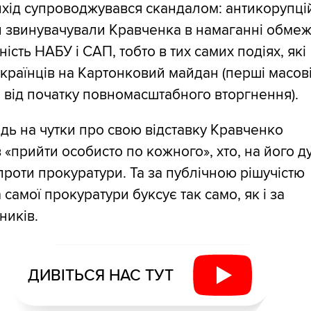
хід супроводжувався скандалом: антикорупці
и звинувачували Кравченка в намаганні обме
ість НАБУ і САП, тобто в тих самих подіях, які
країнців на Картонковий майдан (перші масов
 від початку повномасштабного вторгнення).
ідь на чутки про свою відставку Кравченко
 «прийти особисто по кожного», хто, на його д
роти прокуратури. Та за публічною рішучістю
самої прокуратури буксує так само, як і за
ників.
ДИВІТЬСЯ НАС ТУТ