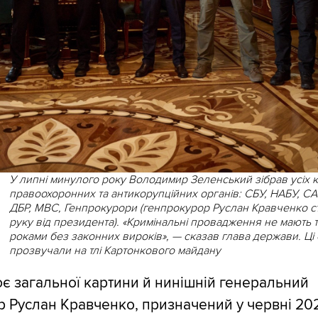
У липні минулого року Володимир Зеленський зібрав усіх к
правоохоронних та антикорупційних органів: СБУ, НАБУ, СА
ДБР, МВС, Генпрокурори (генпрокурор Руслан Кравченко сто
руку від президента). «Кримінальні провадження не мають 
роками без законних вироків», — сказав глава держави. Ці
прозвучали на тлі Картонкового майдану
є загальної картини й нинішній генеральний
 Руслан Кравченко, призначений у червні 202