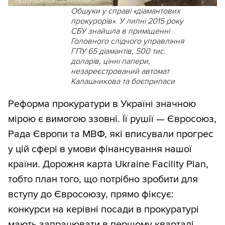
Обшуки у справі «діамантових
прокурорів». У липні 2015 року
СБУ знайшла в приміщенні
Головного слідчого управління
ГПУ 65 діамантів, 500 тис.
доларів, цінні папери,
незареєстрований автомат
Калашникова та боєприпаси
Реформа прокуратури в Україні значною
мірою є вимогою ззовні. Її рушії — Євросоюз,
Рада Європи та МВФ, які вписували прогрес
у цій сфері в умови фінансування нашої
країни. Дорожня карта Ukraine Facility Plan,
тобто план того, що потрібно зробити для
вступу до Євросоюзу, прямо фіксує:
конкурси на керівні посади в прокуратурі
мають запрацювати в першому кварталі