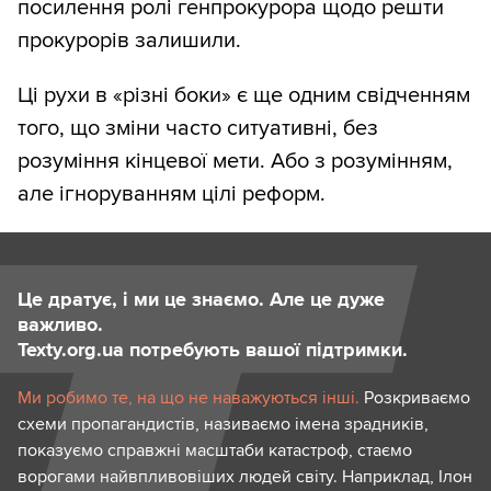
посилення ролі генпрокурора щодо решти
прокурорів залишили.
Ці рухи в «різні боки» є ще одним свідченням
того, що зміни часто ситуативні, без
розуміння кінцевої мети. Або з розумінням,
але ігноруванням цілі реформ.
Це дратує, і ми це знаємо. Але це дуже
важливо.
Texty.org.ua потребують вашої підтримки.
Ми робимо те, на що не наважуються інші.
Розкриваємо
схеми пропагандистів, називаємо імена зрадників,
показуємо справжні масштаби катастроф, стаємо
ворогами найвпливовіших людей світу. Наприклад, Ілон