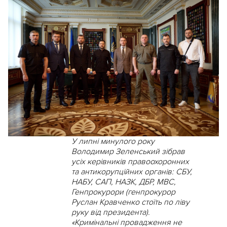
У липні минулого року
Володимир Зеленський зібрав
усіх керівників правоохоронних
та антикорупційних органів: СБУ,
НАБУ, САП, НАЗК, ДБР, МВС,
Генпрокурори (генпрокурор
Руслан Кравченко стоїть по ліву
руку від президента).
«Кримінальні провадження не