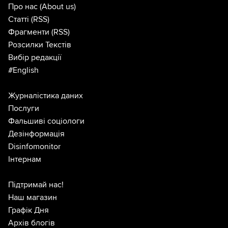
Про нас
(About us)
Статті
(RSS)
Фрагменти
(RSS)
Розсилки Текстів
Вибір редакції
#English
Журналістика даних
Послуги
Фальшиві соціологи
Дезінформація
Disinfomonitor
Інтернам
Підтримай нас!
Наш магазин
Графік Дня
Архів блогів