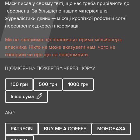
Маск писав у своєму твіті, що нас треба прирівняти до
терористів. За більшістю наших матеріалів із
журналістики даних — місяці кропіткої роботи й сотні
перевірених джерел інформації.
Ми не залежимо від політичних примх мільйонера-
власника. Ніхто не може вказувати нам, чого не
говорити чи про що не повідомляти.
ЩОМІСЯЧНА ПОЖЕРТВА ЧЕРЕЗ LIQPAY
100
грн
500
грн
1000
грн
Інша сума
АБО
PATREON
BUY ME A COFFEE
МОНОБАЗА