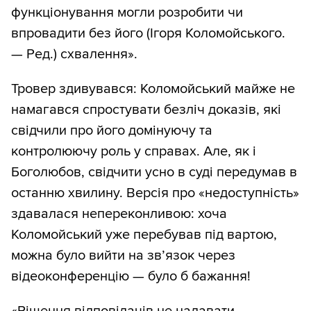
функціонування могли розробити чи
впровадити без його (Ігоря Коломойського.
— Ред.) схвалення».
Тровер здивувався: Коломойський майже не
намагався спростувати безліч доказів, які
свідчили про його домінуючу та
контролюючу роль у справах. Але, як і
Боголюбов, свідчити усно в суді передумав в
останню хвилину. Версія про «недоступність»
здавалася непереконливою: хоча
Коломойський уже перебував під вартою,
можна було вийти на зв’язок через
відеоконференцію — було б бажання!
«Рішення відповідачів не надавати