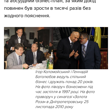
та абсурдний бізнес-план, за яким дохід
повинен був зрости в тисячі разів без
жодного пояснення.
Ігор Коломойський і Геннадій
Боголюбов ведуть спільний
бізнес і дружать понад 20 років.
На фото ліворуч бізнесмени під
час застілля в 1997 році. На фото
праворуч у синагозі «Золота
Роза» в Дніпропетровську 25
листопада 2010 року