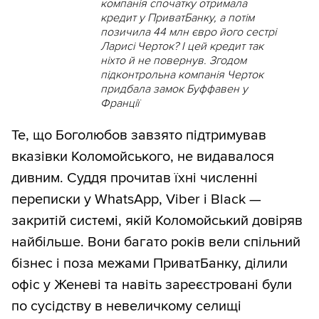
компанія спочатку отримала
кредит у ПриватБанку, а потім
позичила 44 млн євро його сестрі
Ларисі Черток? І цей кредит так
ніхто й не повернув. Згодом
підконтрольна компанія Черток
придбала замок Буффавен у
Франції
Те, що Боголюбов завзято підтримував
вказівки Коломойського, не видавалося
дивним. Суддя прочитав їхні численні
переписки у WhatsApp, Viber і Black —
закритій системі, якій Коломойський довіряв
найбільше. Вони багато років вели спільний
бізнес і поза межами ПриватБанку, ділили
офіс у Женеві та навіть зареєстровані були
по сусідству в невеличкому селищі