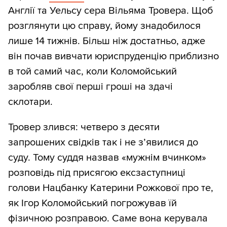
Англії та Уельсу сера Вільяма Тровера. Щоб
розглянути цю справу, йому знадобилося
лише 14 тижнів. Більш ніж достатньо, адже
він почав вивчати юриспруденцію приблизно
в той самий час, коли Коломойський
заробляв свої перші гроші на здачі
склотари.
Тровер злився: четверо з десяти
запрошених свідків так і не з’явилися до
суду. Тому суддя назвав «мужнім вчинком»
розповідь під присягою ексзаступниці
голови Нацбанку Катерини Рожкової про те,
як Ігор Коломойський погрожував їй
фізичною розправою. Саме вона керувала