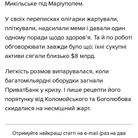
Микільське під Маріуполем.
У своїх переписках олігархи жартували,
пліткували, надсилали меми і давали один
одному поради щодо здоров’я. Та й по роботі
обговорювати завжди було що: їхні сукупні
активи сягали близько $8 млрд.
Легкість розмов випарувалася, коли
багатомільярдні оборудки загнали
ПриватБанк у кризу. І лише рецепти його
порятунку від Коломойського та Боголюбова
скидалися на несмішний жарт.
Отримуйте найкращі статті на e-mail (раз на два