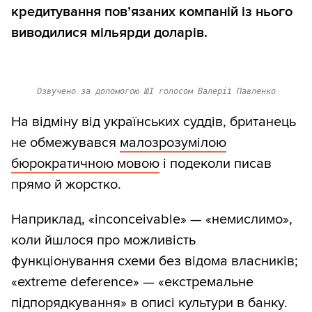
кредитування пов’язаних компаній із нього
виводилися мільярди доларів.
Озвучено за допомогою ШІ голосом Валерії Павленко
На відміну від українських суддів, британець
не обмежувався
малозрозумілою
бюрократичною мовою
і подеколи писав
прямо й жорстко.
Наприклад, «inconceivable» — «немислимо»,
коли йшлося про можливість
функціонування схеми без відома власників;
«extreme deference» — «екстремальне
підпорядкування» в описі культури в банку.