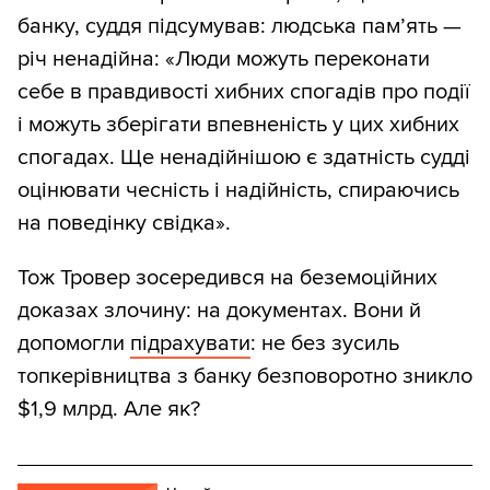
банку, суддя підсумував: людська пам’ять —
річ ненадійна: «Люди можуть переконати
себе в правдивості хибних спогадів про події
і можуть зберігати впевненість у цих хибних
спогадах. Ще ненадійнішою є здатність судді
оцінювати чесність і надійність, спираючись
на поведінку свідка».
Тож Тровер зосередився на беземоційних
доказах злочину: на документах. Вони й
допомогли
підрахувати
: не без зусиль
топкерівництва з банку безповоротно зникло
$1,9 млрд. Але як?