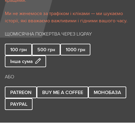
кращими.
Ми не женемося за трафіком і кліками — ми шукаємо
історії, які вважаємо важливими і гідними вашого часу.
ЩОМІСЯЧНА ПОЖЕРТВА ЧЕРЕЗ LIQPAY
100
грн
500
грн
1000
грн
Інша сума
АБО
PATREON
BUY ME A COFFEE
МОНОБАЗА
PAYPAL