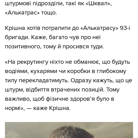
штурмові підрозділи, такі як «Шквал»,
«Алькатрас» тощо.
Крішна хотів потрапити до «Алькатрасу» 93-ї
бригади. Каже, багато чув про неї
позитивного, тому й просився туди.
«На рекрутингу ніхто не обманює, що будуть
водіями, кухарями чи коробки в глибокому
тилу перекладатимуть. Одразу кажуть, що це
штурм, відбиття втрачених позицій. Тому
важливо, щоб фізичне здоров’я було в
нормі», — каже Крішна.