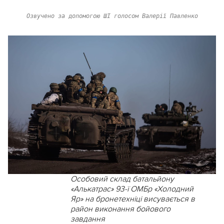
Озвучено за допомогою ШІ голосом Валерії Павленко
Особовий склад батальйону
«Алькатрас» 93-ї ОМБр «Холодний
Яр» на бронетехніці висувається в
район виконання бойового
завдання