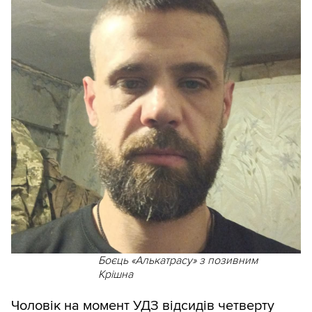
Боєць «Алькатрасу» з позивним
Крішна
Чоловік на момент УДЗ відсидів четверту