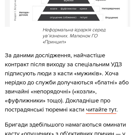
Неформальна ієрархія серед
ув’язнених. Малюнок ГО
«Принцип»
За даними дослідження, найчастіше
контракт після виходу за спеціальним УДЗ
підписують люди з касти «мужиків». Хоча
нерідко до служби долучаються «блатні» або
звичайні «непорядочні» («козли»,
«фуфлижники» тощо). Докладніше про
пострадянські тюремні касти
читайте тут
.
Бригади здебільшого намагаються оминати
касту «опущених» з об’єктивних причин — у