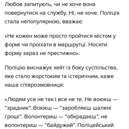
Любов запитують, чи не хоче вона
повернутися на службу. Ні, не хоче. Поліція
стала непопулярною, вважає:
«Не кожен може просто пройтися містом у
формі чи проїхати в маршрутці. Носити
форму зараз не престижно».
Поліцію виснажує хейт із боку суспільства,
яке стало жорстоким та істеричним, каже
наша співрозмовниця:
«Людям усе не так і все не те. Не воюєш —
“зрадник”. Воюєш — “заробляєш шалені
гроші”. Волонтериш — “обкрадаєш”, не
волонтериш — “байдужий”. Поліцейський