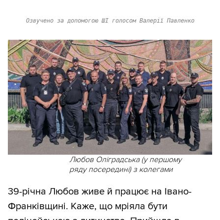
Озвучено за допомогою ШІ голосом Валерії Павленко
Любов Оліградська (у першому
ряду посередині) з колегами
39-річна Любов живе й працює на Івано-
Франківщині. Каже, що мріяла бути