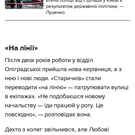
Втеча поліції від стрільця у Києві є
результатом державної політики, —
Луценко
«На лінії»
Після двох років роботи у відділ
Оліградської прийшла нова керівниця, а з
нею і нові люди. «Старичків» стали
переводити «на лінію» — патрулювати вулиці
в екіпажах. «Не подобаєшся новому
начальству — іди працюй у роту. Це
повсюдно», — розповідає вона.
Дехто з колег звільнився, але Любові