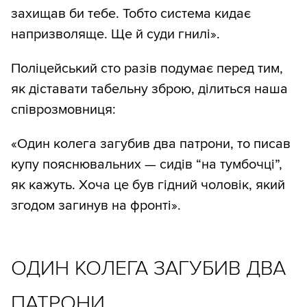
захищав би тебе. Тобто система кидає
напризволяще. Ще й суди гнилі».
Поліцейський сто разів подумає перед тим,
як діставати табельну зброю, ділиться наша
співрозмовниця:
«Один колега загубив два патрони, то писав
купу пояснювальних — сидів “на тумбочці”,
як кажуть. Хоча це був гідний чоловік, який
згодом загинув на фронті».
ОДИН КОЛЕГА ЗАГУБИВ ДВА
ПАТРОНИ