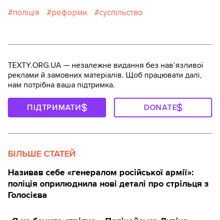
поліція
реформи
суспільство
TEXTY.ORG.UA — незалежне видання без навʼязливої
реклами й замовних матеріалів. Щоб працювати далі,
нам потрібна ваша підтримка.
ПІДТРИМАТИ
DONATE
БІЛЬШЕ СТАТЕЙ
Називав себе «генералом російської армії»:
поліція оприлюднила нові деталі про стрільця з
Голосієва