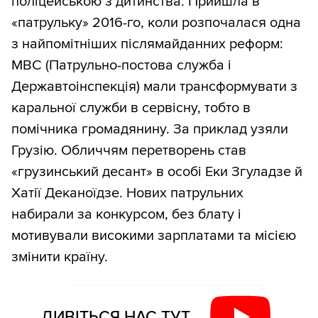
поліцейською з дитинства. Прийшла в
«патрульку» 2016-го, коли розпочалася одна
з найпомітніших післямайданних реформ:
МВС (Патрульно-постова служба і
Державтоінспекція) мали трансформувати з
каральної служби в сервісну, тобто в
помічника громадянину. За приклад узяли
Грузію. Обличчям перетворень став
«грузинський десант» в особі Еки Згуладзе й
Хатії Деканоїдзе. Нових патрульних
набирали за конкурсом, без блату і
мотивували високими зарплатами та місією
змінити країну.
ДИВІТЬСЯ НАС ТУТ