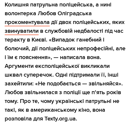
Колишня патрульна поліцейська, а нині
волонтерка Любов Оліградська
прокоментувала
дії двох поліцейських, яких
звинуватили
в службовій недбалості під час
теракту в Києві. «Випадок ганебний і
болючий, дії поліцейських непрофесійні, але
і їм є пояснення», — написала вона.
Аргументи експоліцейської викликали
шквал суперечок. Одні підтримали її, інші
захейтили: «Не подобається — звільняйся».
Любов звільнилася з поліції ще п’ять років
тому. Про те, чому українські патрульні не
такі, як в американському кіно, вона
розповіла для Texty.org.ua.