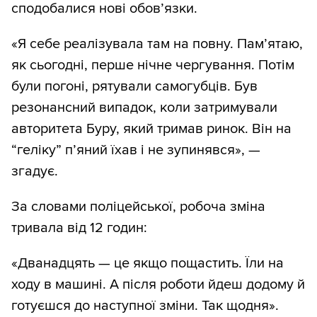
сподобалися нові обов’язки.
«Я себе реалізувала там на повну. Пам’ятаю,
як сьогодні, перше нічне чергування. Потім
були погоні, рятували самогубців. Був
резонансний випадок, коли затримували
авторитета Буру, який тримав ринок. Він на
“геліку” п’яний їхав і не зупинявся», —
згадує.
За словами поліцейської, робоча зміна
тривала від 12 годин:
«Дванадцять — це якщо пощастить. Їли на
ходу в машині. А після роботи йдеш додому й
готуєшся до наступної зміни. Так щодня».