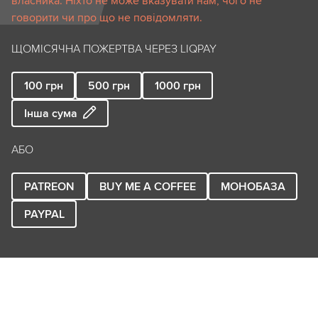
власника. Ніхто не може вказувати нам, чого не
говорити чи про що не повідомляти.
ЩОМІСЯЧНА ПОЖЕРТВА ЧЕРЕЗ LIQPAY
100
грн
500
грн
1000
грн
Інша сума
АБО
PATREON
BUY ME A COFFEE
МОНОБАЗА
PAYPAL