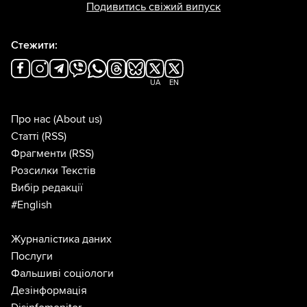
Подивитись свіжий випуск
Стежити:
UA
EN
Про нас
(About us)
Статті
(RSS)
Фрагменти
(RSS)
Розсилки Текстів
Вибір редакції
#English
Журналістика даних
Послуги
Фальшиві соціологи
Дезінформація