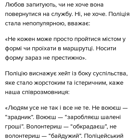
Любов запитують, чи не хоче вона
повернутися на службу. Ні, не хоче. Поліція
стала непопулярною, вважає:
«Не кожен може просто пройтися містом у
формі чи проїхати в маршрутці. Носити
форму зараз не престижно».
Поліцію виснажує хейт із боку суспільства,
яке стало жорстоким та істеричним, каже
наша співрозмовниця:
«Людям усе не так і все не те. Не воюєш —
“зрадник”. Воюєш — “заробляєш шалені
гроші”. Волонтериш — “обкрадаєш”, не
волонтериш — “байдужий”. Поліцейський