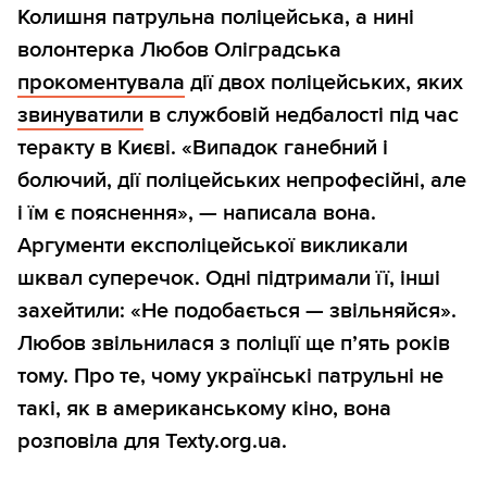
Колишня патрульна поліцейська, а нині
волонтерка Любов Оліградська
прокоментувала
дії двох поліцейських, яких
звинуватили
в службовій недбалості під час
теракту в Києві. «Випадок ганебний і
болючий, дії поліцейських непрофесійні, але
і їм є пояснення», — написала вона.
Аргументи експоліцейської викликали
шквал суперечок. Одні підтримали її, інші
захейтили: «Не подобається — звільняйся».
Любов звільнилася з поліції ще п’ять років
тому. Про те, чому українські патрульні не
такі, як в американському кіно, вона
розповіла для Texty.org.ua.