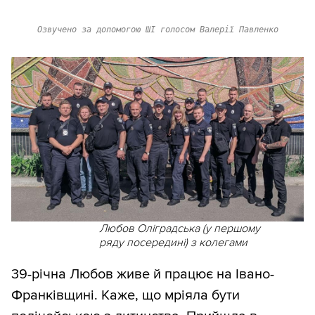
Озвучено за допомогою ШІ голосом Валерії Павленко
Любов Оліградська (у першому
ряду посередині) з колегами
39-річна Любов живе й працює на Івано-
Франківщині. Каже, що мріяла бути