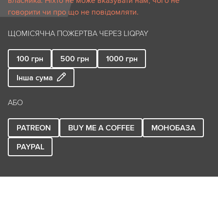
власника. Ніхто не може вказувати нам, чого не
говорити чи про що не повідомляти.
ЩОМІСЯЧНА ПОЖЕРТВА ЧЕРЕЗ LIQPAY
100
грн
500
грн
1000
грн
Інша сума
АБО
PATREON
BUY ME A COFFEE
МОНОБАЗА
PAYPAL