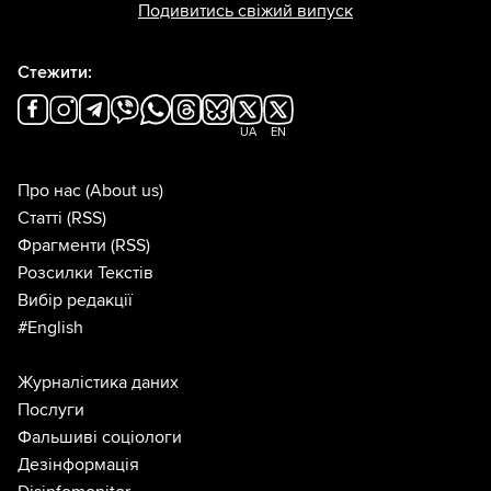
Подивитись свіжий випуск
Стежити:
UA
EN
Про нас
(About us)
Статті
(RSS)
Фрагменти
(RSS)
Розсилки Текстів
Вибір редакції
#English
Журналістика даних
Послуги
Фальшиві соціологи
Дезінформація