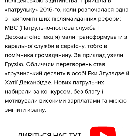
поліцейською з дитинства. Прийшла в
«патрульку» 2016-го, коли розпочалася одна
з найпомітніших післямайданних реформ:
МВС (Патрульно-постова служба і
Державтоінспекція) мали трансформувати з
каральної служби в сервісну, тобто в
помічника громадянину. За приклад узяли
Грузію. Обличчям перетворень став
«грузинський десант» в особі Еки Згуладзе й
Хатії Деканоїдзе. Нових патрульних
набирали за конкурсом, без блату і
мотивували високими зарплатами та місією
змінити країну.
ДИВІТЬСЯ НАС ТУТ