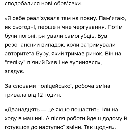
сподобалися нові обов’язки.
«Я себе реалізувала там на повну. Пам’ятаю,
як сьогодні, перше нічне чергування. Потім
були погоні, рятували самогубців. Був
резонансний випадок, коли затримували
авторитета Буру, який тримав ринок. Він на
“геліку” п’яний їхав і не зупинявся», —
згадує.
За словами поліцейської, робоча зміна
тривала від 12 годин:
«Дванадцять — це якщо пощастить. Їли на
ходу в машині. А після роботи йдеш додому й
готуєшся до наступної зміни. Так щодня».