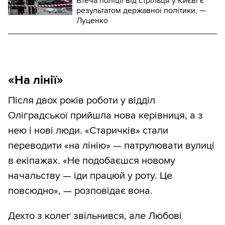
Втеча поліції від стрільця у Києві є
результатом державної політики, —
Луценко
«На лінії»
Після двох років роботи у відділ
Оліградської прийшла нова керівниця, а з
нею і нові люди. «Старичків» стали
переводити «на лінію» — патрулювати вулиці
в екіпажах. «Не подобаєшся новому
начальству — іди працюй у роту. Це
повсюдно», — розповідає вона.
Дехто з колег звільнився, але Любові