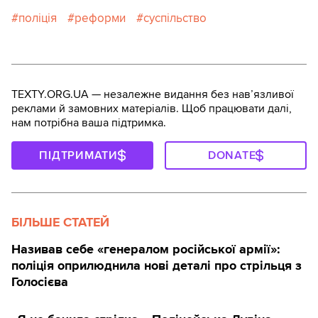
поліція
реформи
суспільство
TEXTY.ORG.UA — незалежне видання без навʼязливої
реклами й замовних матеріалів. Щоб працювати далі,
нам потрібна ваша підтримка.
ПІДТРИМАТИ
DONATE
БІЛЬШЕ СТАТЕЙ
Називав себе «генералом російської армії»:
поліція оприлюднила нові деталі про стрільця з
Голосієва