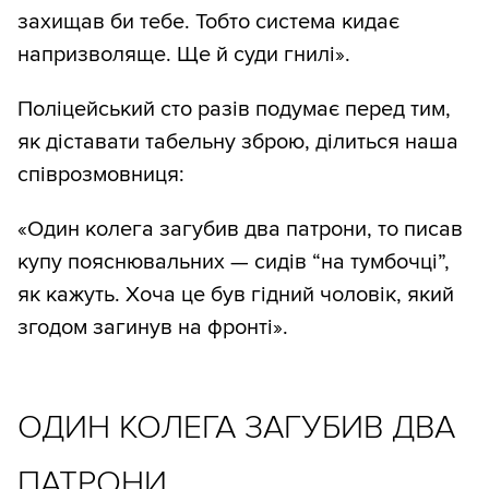
захищав би тебе. Тобто система кидає
напризволяще. Ще й суди гнилі».
Поліцейський сто разів подумає перед тим,
як діставати табельну зброю, ділиться наша
співрозмовниця:
«Один колега загубив два патрони, то писав
купу пояснювальних — сидів “на тумбочці”,
як кажуть. Хоча це був гідний чоловік, який
згодом загинув на фронті».
ОДИН КОЛЕГА ЗАГУБИВ ДВА
ПАТРОНИ