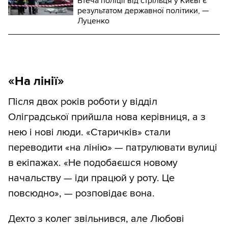
Втеча поліції від стрільця у Києві є
результатом державної політики, —
Луценко
«На лінії»
Після двох років роботи у відділ
Оліградської прийшла нова керівниця, а з
нею і нові люди. «Старичків» стали
переводити «на лінію» — патрулювати вулиці
в екіпажах. «Не подобаєшся новому
начальству — іди працюй у роту. Це
повсюдно», — розповідає вона.
Дехто з колег звільнився, але Любові