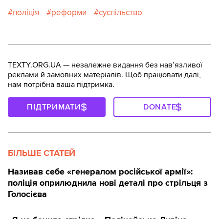
поліція
реформи
суспільство
TEXTY.ORG.UA — незалежне видання без навʼязливої
реклами й замовних матеріалів. Щоб працювати далі,
нам потрібна ваша підтримка.
ПІДТРИМАТИ
DONATE
БІЛЬШЕ СТАТЕЙ
Називав себе «генералом російської армії»:
поліція оприлюднила нові деталі про стрільця з
Голосієва