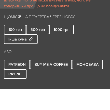
власника. Ніхто не може вказувати нам, чого не
говорити чи про що не повідомляти.
ЩОМІСЯЧНА ПОЖЕРТВА ЧЕРЕЗ LIQPAY
100
грн
500
грн
1000
грн
Інша сума
АБО
PATREON
BUY ME A COFFEE
МОНОБАЗА
PAYPAL