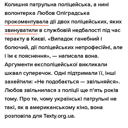
Колишня патрульна поліцейська, а нині
волонтерка Любов Оліградська
прокоментувала
дії двох поліцейських, яких
звинуватили
в службовій недбалості під час
теракту в Києві. «Випадок ганебний і
болючий, дії поліцейських непрофесійні, але
і їм є пояснення», — написала вона.
Аргументи експоліцейської викликали
шквал суперечок. Одні підтримали її, інші
захейтили: «Не подобається — звільняйся».
Любов звільнилася з поліції ще п’ять років
тому. Про те, чому українські патрульні не
такі, як в американському кіно, вона
розповіла для Texty.org.ua.