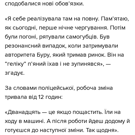
сподобалися нові обов’язки.
«Я себе реалізувала там на повну. Пам’ятаю,
як сьогодні, перше нічне чергування. Потім
були погоні, рятували самогубців. Був
резонансний випадок, коли затримували
авторитета Буру, який тримав ринок. Він на
“геліку” п’яний їхав і не зупинявся», —
згадує.
За словами поліцейської, робоча зміна
тривала від 12 годин:
«Дванадцять — це якщо пощастить. Їли на
ходу в машині. А після роботи йдеш додому й
готуєшся до наступної зміни. Так щодня».