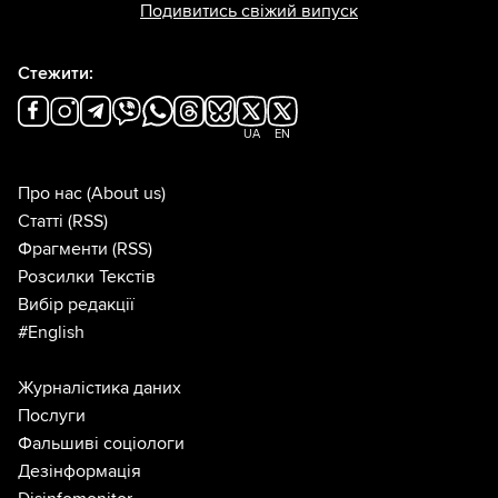
Подивитись свіжий випуск
Стежити:
UA
EN
Про нас
(About us)
Статті
(RSS)
Фрагменти
(RSS)
Розсилки Текстів
Вибір редакції
#English
Журналістика даних
Послуги
Фальшиві соціологи
Дезінформація