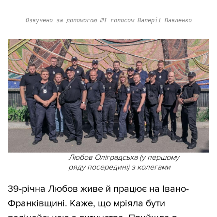
Озвучено за допомогою ШІ голосом Валерії Павленко
Любов Оліградська (у першому
ряду посередині) з колегами
39-річна Любов живе й працює на Івано-
Франківщині. Каже, що мріяла бути