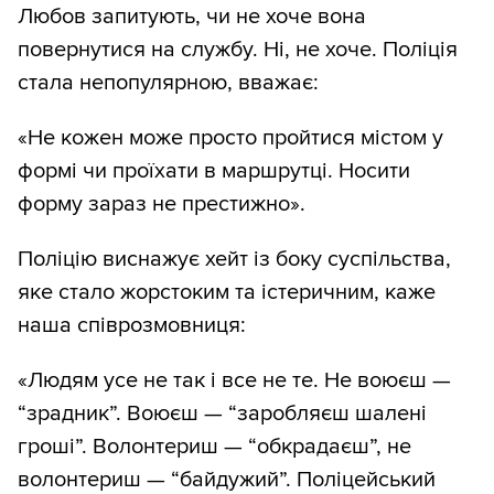
Любов запитують, чи не хоче вона
повернутися на службу. Ні, не хоче. Поліція
стала непопулярною, вважає:
«Не кожен може просто пройтися містом у
формі чи проїхати в маршрутці. Носити
форму зараз не престижно».
Поліцію виснажує хейт із боку суспільства,
яке стало жорстоким та істеричним, каже
наша співрозмовниця:
«Людям усе не так і все не те. Не воюєш —
“зрадник”. Воюєш — “заробляєш шалені
гроші”. Волонтериш — “обкрадаєш”, не
волонтериш — “байдужий”. Поліцейський