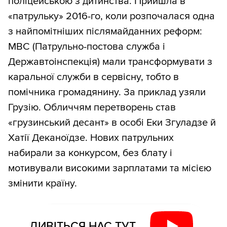
поліцейською з дитинства. Прийшла в
«патрульку» 2016-го, коли розпочалася одна
з найпомітніших післямайданних реформ:
МВС (Патрульно-постова служба і
Державтоінспекція) мали трансформувати з
каральної служби в сервісну, тобто в
помічника громадянину. За приклад узяли
Грузію. Обличчям перетворень став
«грузинський десант» в особі Еки Згуладзе й
Хатії Деканоїдзе. Нових патрульних
набирали за конкурсом, без блату і
мотивували високими зарплатами та місією
змінити країну.
ДИВІТЬСЯ НАС ТУТ