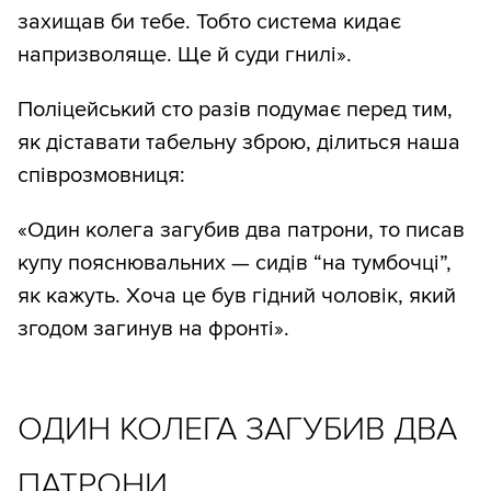
захищав би тебе. Тобто система кидає
напризволяще. Ще й суди гнилі».
Поліцейський сто разів подумає перед тим,
як діставати табельну зброю, ділиться наша
співрозмовниця:
«Один колега загубив два патрони, то писав
купу пояснювальних — сидів “на тумбочці”,
як кажуть. Хоча це був гідний чоловік, який
згодом загинув на фронті».
ОДИН КОЛЕГА ЗАГУБИВ ДВА
ПАТРОНИ