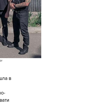
ми
шла в
но-
вати