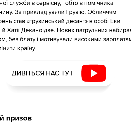
ної служби в сервісну, тобто в помічника
ину. За приклад узяли Грузію. Обличчям
ень став «грузинський десант» в особі Еки
 й Хатії Деканоїдзе. Нових патрульних набира
м, без блату і мотивували високими зарплата
мінити країну.
ДИВІТЬСЯ НАС ТУТ
й призов