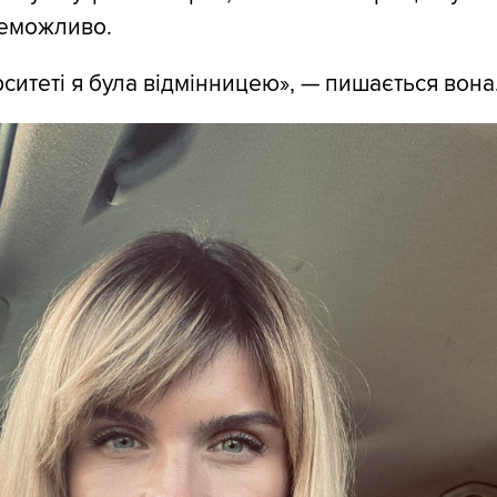
еможливо.
рситеті я була відмінницею», — пишається вона