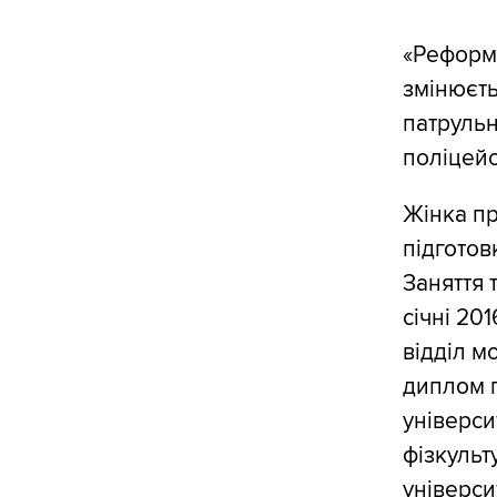
«Реформа
змінюєть
патрульн
поліцейс
Жінка пр
підготов
Заняття 
січні 20
відділ м
диплом п
універси
фізкульт
універси