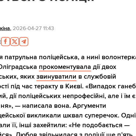
кіна
,
2026-04-27 11:43
:
 патрульна поліцейська, а нині волонтерк
Оліградська
прокоментувала
дії двох
ських, яких
звинуватили
в службовій
сті під час теракту в Києві. «Випадок гане
й, дії поліцейських непрофесійні, але і їм є
ня», — написала вона. Аргументи
цейської викликали шквал суперечок. Одні
али її, інші захейтили: «Не подобається —
йся». Любов звільнилася з поліції ще п’ять