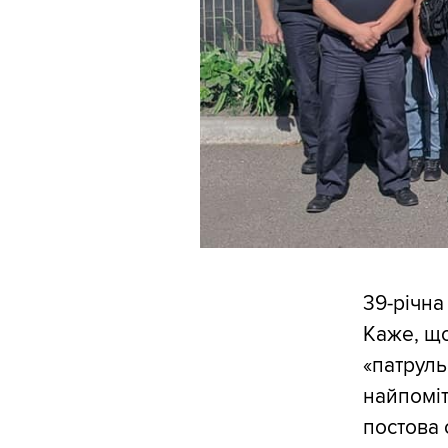
39-річна
Каже, що
«патруль
найпомі
постова 