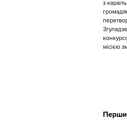
з караль
громадян
перетвор
Згуладзе
конкурсо
місією з
Перши