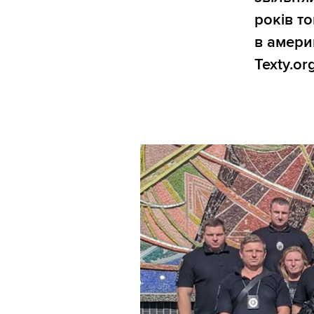
років то
в амери
Texty.or