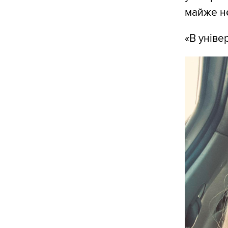
майже н
«В уніве