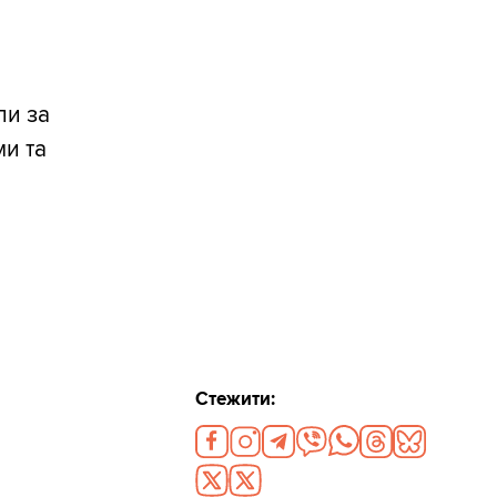
ли за
ми та
Стежити: