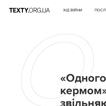
ХІД ВІЙНИ
ПОСЛ
О
«Одного
кермом»
звільняю