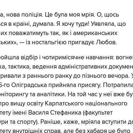
, нова поліція. Це була моя мрія. О, щось
ся в країні, думала. Я хочу туди! Уявляла, що
их поважатимуть так, як і американських
ьких», — із ностальгією пригадує Любов.
ойшла відбір і чотиримісячне навчання: вогне
ка, тактика, ведення адміністративних докумен
тривали з раннього ранку до пізнього вечора. 
16-го Оліградська прийняла присягу. Потрапила
оніторингу та аналітики. На той час у неї вже б
ро вищу освіту Карпатського національного
тету імені Василя Стефаника (факультет
ури та спорту). Раніше, каже, мріяла вступити д
тету внутрішніх справ, але без хабаря це було