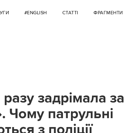
УГИ
#ENGLISH
СТАТТІ
ФРАГМЕНТИ
 разу задрімала за
. Чому патрульні
ться з поліції