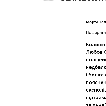
Марта Гал
Поширити
Колишня
Любов 
поліцей
недбало
і болючи
пояснен
експолі
підтрим
звільня