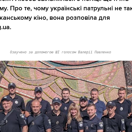
му. Про те, чому українські патрульні не так
канському кіно, вона розповіла для
g.ua.
Озвучено за допомогою ШІ голосом Валерії Павленко