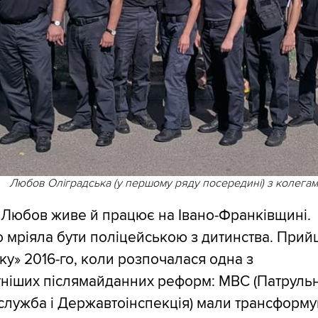
Любов Оліградська (у першому ряду посередині) з колега
 Любов живе й працює на Івано-Франківщині.
 мріяла бути поліцейською з дитинства. Прий
ку» 2016-го, коли розпочалася одна з
тніших післямайданних реформ: МВС (Патруль
служба і Державтоінспекція) мали трансформу