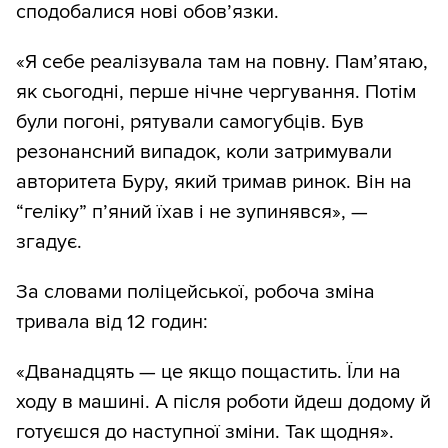
сподобалися нові обов’язки.
«Я себе реалізувала там на повну. Пам’ятаю,
як сьогодні, перше нічне чергування. Потім
були погоні, рятували самогубців. Був
резонансний випадок, коли затримували
авторитета Буру, який тримав ринок. Він на
“геліку” п’яний їхав і не зупинявся», —
згадує.
За словами поліцейської, робоча зміна
тривала від 12 годин:
«Дванадцять — це якщо пощастить. Їли на
ходу в машині. А після роботи йдеш додому й
готуєшся до наступної зміни. Так щодня».