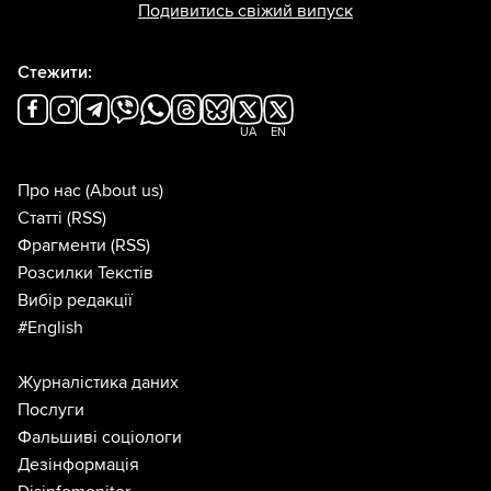
Подивитись свіжий випуск
Стежити:
UA
EN
Про нас
(About us)
Статті
(RSS)
Фрагменти
(RSS)
Розсилки Текстів
Вибір редакції
#English
Журналістика даних
Послуги
Фальшиві соціологи
Дезінформація