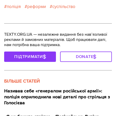
поліція
реформи
суспільство
TEXTY.ORG.UA — незалежне видання без навʼязливої
реклами й замовних матеріалів. Щоб працювати далі,
нам потрібна ваша підтримка.
ПІДТРИМАТИ
DONATE
БІЛЬШЕ СТАТЕЙ
Називав себе «генералом російської армії»:
поліція оприлюднила нові деталі про стрільця з
Голосієва