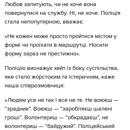
Любов запитують, чи не хоче вона
повернутися на службу. Ні, не хоче. Поліція
стала непопулярною, вважає:
«Не кожен може просто пройтися містом у
формі чи проїхати в маршрутці. Носити
форму зараз не престижно».
Поліцію виснажує хейт із боку суспільства,
яке стало жорстоким та істеричним, каже
наша співрозмовниця:
«Людям усе не так і все не те. Не воюєш —
“зрадник”. Воюєш — “заробляєш шалені
гроші”. Волонтериш — “обкрадаєш”, не
волонтериш — “байдужий”. Поліцейський