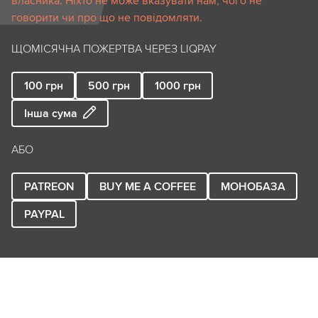
власника. Ніхто не може вказувати нам, чого не
говорити чи про що не повідомляти.
ЩОМІСЯЧНА ПОЖЕРТВА ЧЕРЕЗ LIQPAY
100
грн
500
грн
1000
грн
Інша сума
АБО
PATREON
BUY ME A COFFEE
МОНОБАЗА
PAYPAL