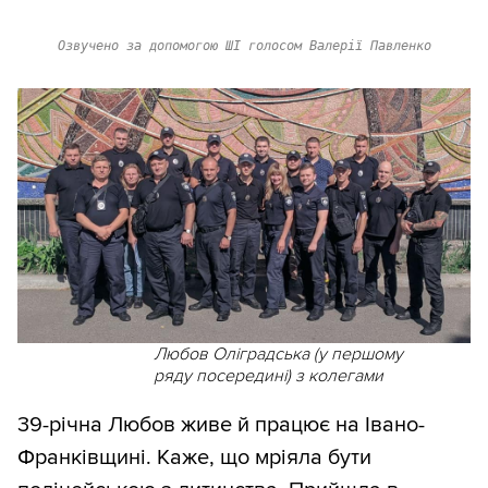
Озвучено за допомогою ШІ голосом Валерії Павленко
Любов Оліградська (у першому
ряду посередині) з колегами
39-річна Любов живе й працює на Івано-
Франківщині. Каже, що мріяла бути