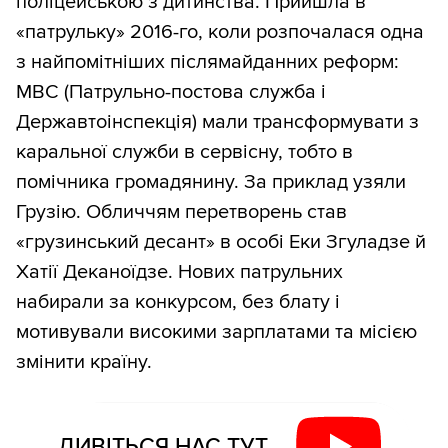
поліцейською з дитинства. Прийшла в
«патрульку» 2016-го, коли розпочалася одна
з найпомітніших післямайданних реформ:
МВС (Патрульно-постова служба і
Державтоінспекція) мали трансформувати з
каральної служби в сервісну, тобто в
помічника громадянину. За приклад узяли
Грузію. Обличчям перетворень став
«грузинський десант» в особі Еки Згуладзе й
Хатії Деканоїдзе. Нових патрульних
набирали за конкурсом, без блату і
мотивували високими зарплатами та місією
змінити країну.
ДИВІТЬСЯ НАС ТУТ