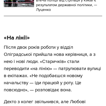
Втеча поліції від стрільця у Києві є
результатом державної політики, —
Луценко
«На лінії»
Після двох років роботи у відділ
Оліградської прийшла нова керівниця, а з
нею і нові люди. «Старичків» стали
переводити «на лінію» — патрулювати вулиці
в екіпажах. «Не подобаєшся новому
начальству — іди працюй у роту. Це
повсюдно», — розповідає вона.
Дехто з колег звільнився, але Любові