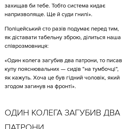
захищав би тебе. Тобто система кидає
напризволяще. Ще й суди гнилі».
Поліцейський сто разів подумає перед тим,
як діставати табельну зброю, ділиться наша
співрозмовниця:
«Один колега загубив два патрони, то писав
купу пояснювальних — сидів “на тумбочці”,
як кажуть. Хоча це був гідний чоловік, який
згодом загинув на фронті».
ОДИН КОЛЕГА ЗАГУБИВ ДВА
ПАТРОНИ