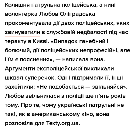
Колишня патрульна поліцейська, а нині
волонтерка Любов Оліградська
прокоментувала
дії двох поліцейських, яких
звинуватили
в службовій недбалості під час
теракту в Києві. «Випадок ганебний і
болючий, дії поліцейських непрофесійні, але
і їм є пояснення», — написала вона.
Аргументи експоліцейської викликали
шквал суперечок. Одні підтримали її, інші
захейтили: «Не подобається — звільняйся».
Любов звільнилася з поліції ще п’ять років
тому. Про те, чому українські патрульні не
такі, як в американському кіно, вона
розповіла для Texty.org.ua.