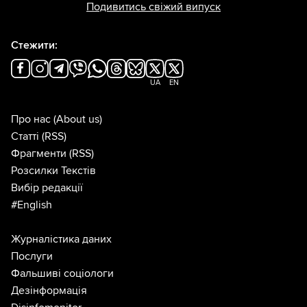
Подивитись свіжий випуск
Стежити:
UA
EN
Про нас
(About us)
Статті
(RSS)
Фрагменти
(RSS)
Розсилки Текстів
Вибір редакції
#English
Журналістика даних
Послуги
Фальшиві соціологи
Дезінформація