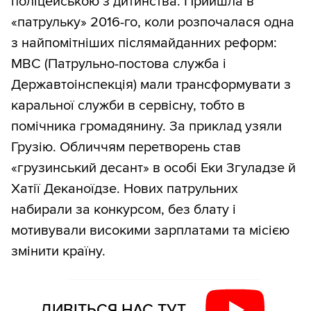
поліцейською з дитинства. Прийшла в
«патрульку» 2016-го, коли розпочалася одна
з найпомітніших післямайданних реформ:
МВС (Патрульно-постова служба і
Державтоінспекція) мали трансформувати з
каральної служби в сервісну, тобто в
помічника громадянину. За приклад узяли
Грузію. Обличчям перетворень став
«грузинський десант» в особі Еки Згуладзе й
Хатії Деканоїдзе. Нових патрульних
набирали за конкурсом, без блату і
мотивували високими зарплатами та місією
змінити країну.
ДИВІТЬСЯ НАС ТУТ