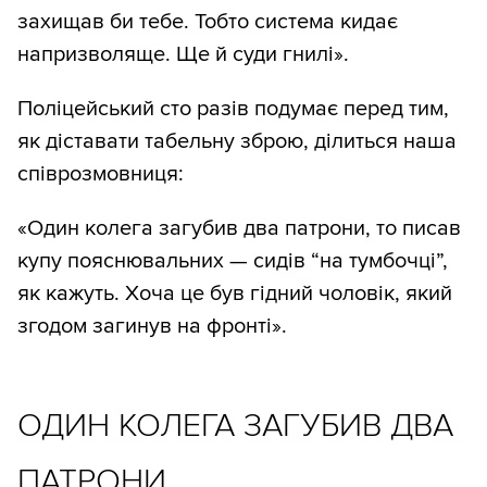
захищав би тебе. Тобто система кидає
напризволяще. Ще й суди гнилі».
Поліцейський сто разів подумає перед тим,
як діставати табельну зброю, ділиться наша
співрозмовниця:
«Один колега загубив два патрони, то писав
купу пояснювальних — сидів “на тумбочці”,
як кажуть. Хоча це був гідний чоловік, який
згодом загинув на фронті».
ОДИН КОЛЕГА ЗАГУБИВ ДВА
ПАТРОНИ