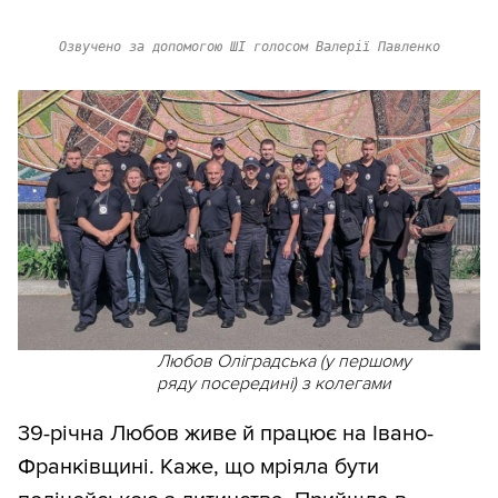
Озвучено за допомогою ШІ голосом Валерії Павленко
Любов Оліградська (у першому
ряду посередині) з колегами
39-річна Любов живе й працює на Івано-
Франківщині. Каже, що мріяла бути