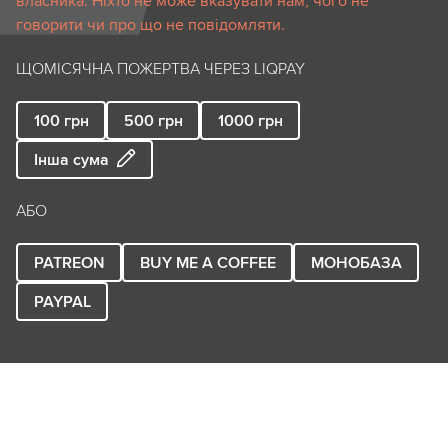
власника. Ніхто не може вказувати нам, чого не
говорити чи про що не повідомляти.
ЩОМІСЯЧНА ПОЖЕРТВА ЧЕРЕЗ LIQPAY
100
грн
500
грн
1000
грн
Інша сума
АБО
PATREON
BUY ME A COFFEE
МОНОБАЗА
PAYPAL