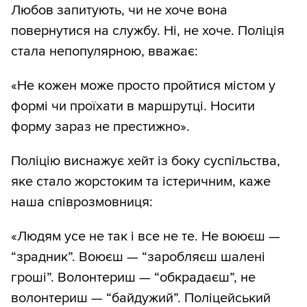
Любов запитують, чи не хоче вона
повернутися на службу. Ні, не хоче. Поліція
стала непопулярною, вважає:
«Не кожен може просто пройтися містом у
формі чи проїхати в маршрутці. Носити
форму зараз не престижно».
Поліцію виснажує хейт із боку суспільства,
яке стало жорстоким та істеричним, каже
наша співрозмовниця:
«Людям усе не так і все не те. Не воюєш —
“зрадник”. Воюєш — “заробляєш шалені
гроші”. Волонтериш — “обкрадаєш”, не
волонтериш — “байдужий”. Поліцейський