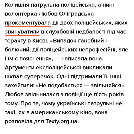
Колишня патрульна поліцейська, а нині
волонтерка Любов Оліградська
прокоментувала
дії двох поліцейських, яких
звинуватили
в службовій недбалості під час
теракту в Києві. «Випадок ганебний і
болючий, дії поліцейських непрофесійні, але
і їм є пояснення», — написала вона.
Аргументи експоліцейської викликали
шквал суперечок. Одні підтримали її, інші
захейтили: «Не подобається — звільняйся».
Любов звільнилася з поліції ще п’ять років
тому. Про те, чому українські патрульні не
такі, як в американському кіно, вона
розповіла для Texty.org.ua.