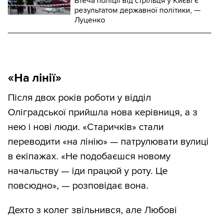
Втеча поліції від стрільця у Києві є
результатом державної політики, —
Луценко
«На лінії»
Після двох років роботи у відділ
Оліградської прийшла нова керівниця, а з
нею і нові люди. «Старичків» стали
переводити «на лінію» — патрулювати вулиці
в екіпажах. «Не подобаєшся новому
начальству — іди працюй у роту. Це
повсюдно», — розповідає вона.
Дехто з колег звільнився, але Любові