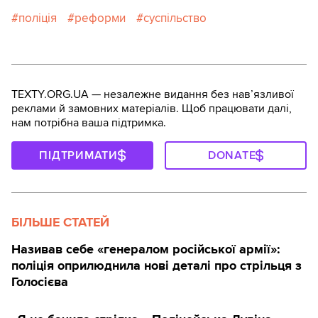
поліція
реформи
суспільство
TEXTY.ORG.UA — незалежне видання без навʼязливої
реклами й замовних матеріалів. Щоб працювати далі,
нам потрібна ваша підтримка.
ПІДТРИМАТИ
DONATE
БІЛЬШЕ СТАТЕЙ
Називав себе «генералом російської армії»:
поліція оприлюднила нові деталі про стрільця з
Голосієва