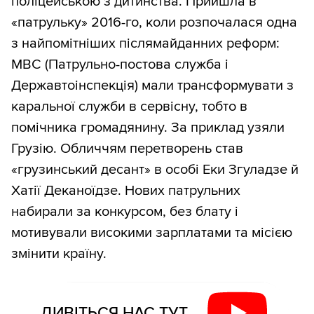
поліцейською з дитинства. Прийшла в
«патрульку» 2016-го, коли розпочалася одна
з найпомітніших післямайданних реформ:
МВС (Патрульно-постова служба і
Державтоінспекція) мали трансформувати з
каральної служби в сервісну, тобто в
помічника громадянину. За приклад узяли
Грузію. Обличчям перетворень став
«грузинський десант» в особі Еки Згуладзе й
Хатії Деканоїдзе. Нових патрульних
набирали за конкурсом, без блату і
мотивували високими зарплатами та місією
змінити країну.
ДИВІТЬСЯ НАС ТУТ