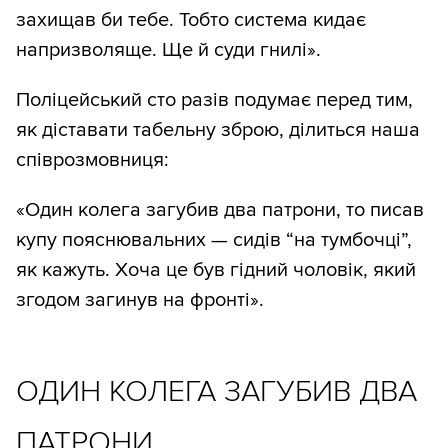
захищав би тебе. Тобто система кидає
напризволяще. Ще й суди гнилі».
Поліцейський сто разів подумає перед тим,
як діставати табельну зброю, ділиться наша
співрозмовниця:
«Один колега загубив два патрони, то писав
купу пояснювальних — сидів “на тумбочці”,
як кажуть. Хоча це був гідний чоловік, який
згодом загинув на фронті».
ОДИН КОЛЕГА ЗАГУБИВ ДВА
ПАТРОНИ