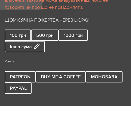
власника. Ніхто не може вказувати нам, чого не
говорити чи про що не повідомляти.
ЩОМІСЯЧНА ПОЖЕРТВА ЧЕРЕЗ LIQPAY
100
грн
500
грн
1000
грн
Інша сума
АБО
PATREON
BUY ME A COFFEE
МОНОБАЗА
PAYPAL