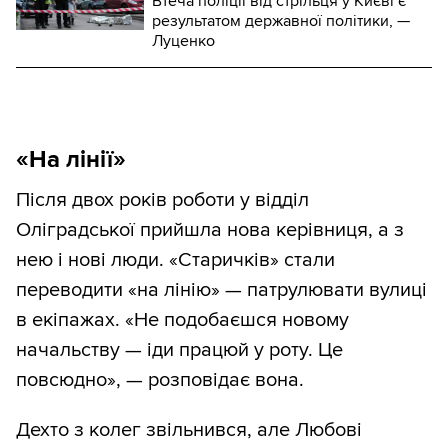
Втеча поліції від стрільця у Києві є
результатом державної політики, —
Луценко
«На лінії»
Після двох років роботи у відділ
Оліградської прийшла нова керівниця, а з
нею і нові люди. «Старичків» стали
переводити «на лінію» — патрулювати вулиці
в екіпажах. «Не подобаєшся новому
начальству — іди працюй у роту. Це
повсюдно», — розповідає вона.
Дехто з колег звільнився, але Любові