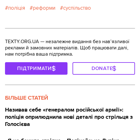
поліція
реформи
суспільство
TEXTY.ORG.UA — незалежне видання без навʼязливої
реклами й замовних матеріалів. Щоб працювати далі,
нам потрібна ваша підтримка.
ПІДТРИМАТИ
DONATE
БІЛЬШЕ СТАТЕЙ
Називав себе «генералом російської армії»:
поліція оприлюднила нові деталі про стрільця з
Голосієва