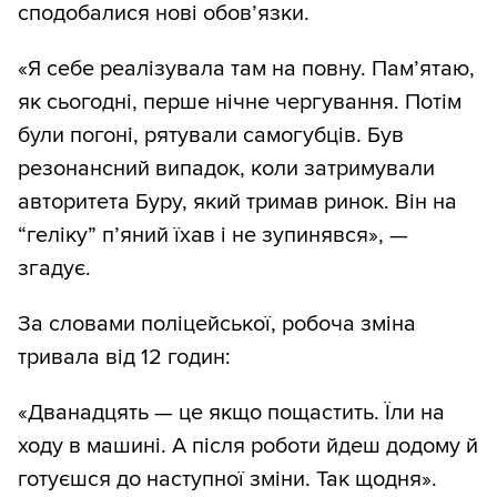
сподобалися нові обов’язки.
«Я себе реалізувала там на повну. Пам’ятаю,
як сьогодні, перше нічне чергування. Потім
були погоні, рятували самогубців. Був
резонансний випадок, коли затримували
авторитета Буру, який тримав ринок. Він на
“геліку” п’яний їхав і не зупинявся», —
згадує.
За словами поліцейської, робоча зміна
тривала від 12 годин:
«Дванадцять — це якщо пощастить. Їли на
ходу в машині. А після роботи йдеш додому й
готуєшся до наступної зміни. Так щодня».