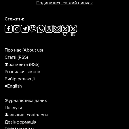
Подивитись свіжий випуск
Стежити:
UA
EN
Про нас
(About us)
Статті
(RSS)
Фрагменти
(RSS)
Розсилки Текстів
Вибір редакції
#English
Журналістика даних
Послуги
Фальшиві соціологи
Дезінформація