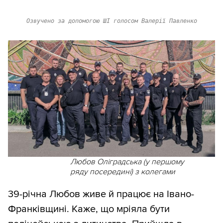
Озвучено за допомогою ШІ голосом Валерії Павленко
Любов Оліградська (у першому
ряду посередині) з колегами
39-річна Любов живе й працює на Івано-
Франківщині. Каже, що мріяла бути