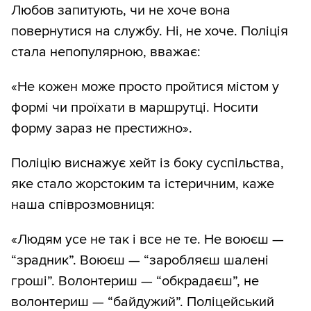
Любов запитують, чи не хоче вона
повернутися на службу. Ні, не хоче. Поліція
стала непопулярною, вважає:
«Не кожен може просто пройтися містом у
формі чи проїхати в маршрутці. Носити
форму зараз не престижно».
Поліцію виснажує хейт із боку суспільства,
яке стало жорстоким та істеричним, каже
наша співрозмовниця:
«Людям усе не так і все не те. Не воюєш —
“зрадник”. Воюєш — “заробляєш шалені
гроші”. Волонтериш — “обкрадаєш”, не
волонтериш — “байдужий”. Поліцейський