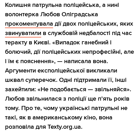
Колишня патрульна поліцейська, а нині
волонтерка Любов Оліградська
прокоментувала
дії двох поліцейських, яких
звинуватили
в службовій недбалості під час
теракту в Києві. «Випадок ганебний і
болючий, дії поліцейських непрофесійні, але
і їм є пояснення», — написала вона.
Аргументи експоліцейської викликали
шквал суперечок. Одні підтримали її, інші
захейтили: «Не подобається — звільняйся».
Любов звільнилася з поліції ще п’ять років
тому. Про те, чому українські патрульні не
такі, як в американському кіно, вона
розповіла для Texty.org.ua.