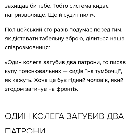
захищав би тебе. Тобто система кидає
напризволяще. Ще й суди гнилі».
Поліцейський сто разів подумає перед тим,
як діставати табельну зброю, ділиться наша
співрозмовниця:
«Один колега загубив два патрони, то писав
купу пояснювальних — сидів “на тумбочці”,
як кажуть. Хоча це був гідний чоловік, який
згодом загинув на фронті».
ОДИН КОЛЕГА ЗАГУБИВ ДВА
ПАТРОНИ