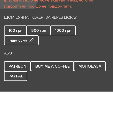
власника. Ніхто не може вказувати нам, чого не
говорити чи про що не повідомляти.
ЩОМІСЯЧНА ПОЖЕРТВА ЧЕРЕЗ LIQPAY
100
грн
500
грн
1000
грн
Інша сума
АБО
PATREON
BUY ME A COFFEE
МОНОБАЗА
PAYPAL