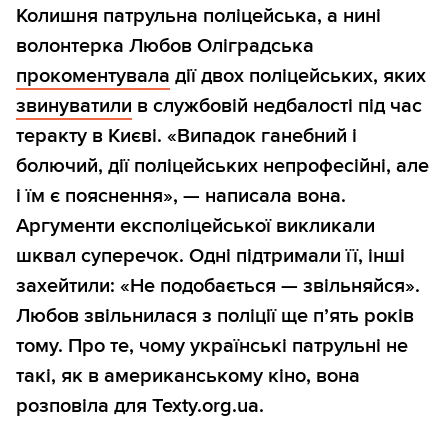
Колишня патрульна поліцейська, а нині
волонтерка Любов Оліградська
прокоментувала
дії двох поліцейських, яких
звинуватили
в службовій недбалості під час
теракту в Києві. «Випадок ганебний і
болючий, дії поліцейських непрофесійні, але
і їм є пояснення», — написала вона.
Аргументи експоліцейської викликали
шквал суперечок. Одні підтримали її, інші
захейтили: «Не подобається — звільняйся».
Любов звільнилася з поліції ще п’ять років
тому. Про те, чому українські патрульні не
такі, як в американському кіно, вона
розповіла для Texty.org.ua.