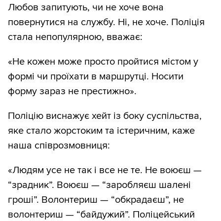
Любов запитують, чи не хоче вона
повернутися на службу. Ні, не хоче. Поліція
стала непопулярною, вважає:
«Не кожен може просто пройтися містом у
формі чи проїхати в маршрутці. Носити
форму зараз не престижно».
Поліцію виснажує хейт із боку суспільства,
яке стало жорстоким та істеричним, каже
наша співрозмовниця:
«Людям усе не так і все не те. Не воюєш —
“зрадник”. Воюєш — “заробляєш шалені
гроші”. Волонтериш — “обкрадаєш”, не
волонтериш — “байдужий”. Поліцейський