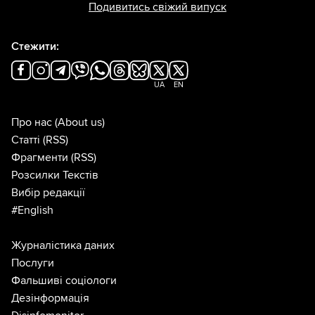
Подивитись свіжий випуск
Стежити:
UA
EN
Про нас
(About us)
Статті
(RSS)
Фрагменти
(RSS)
Розсилки Текстів
Вибір редакції
#English
Журналістика даних
Послуги
Фальшиві соціологи
Дезінформація