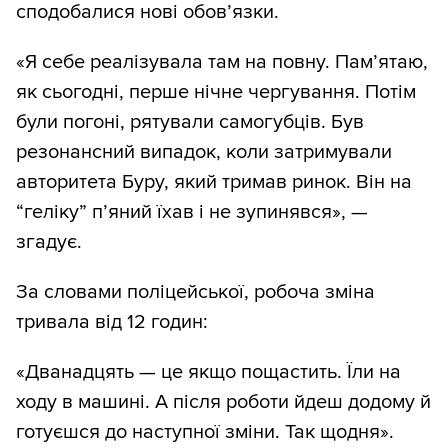
сподобалися нові обов’язки.
«Я себе реалізувала там на повну. Пам’ятаю,
як сьогодні, перше нічне чергування. Потім
були погоні, рятували самогубців. Був
резонансний випадок, коли затримували
авторитета Буру, який тримав ринок. Він на
“геліку” п’яний їхав і не зупинявся», —
згадує.
За словами поліцейської, робоча зміна
тривала від 12 годин:
«Дванадцять — це якщо пощастить. Їли на
ходу в машині. А після роботи йдеш додому й
готуєшся до наступної зміни. Так щодня».