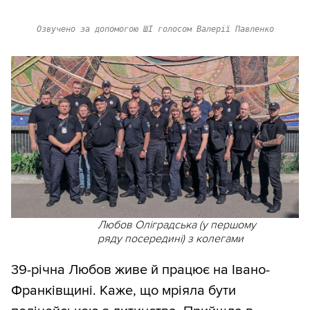
Озвучено за допомогою ШІ голосом Валерії Павленко
Любов Оліградська (у першому
ряду посередині) з колегами
39-річна Любов живе й працює на Івано-
Франківщині. Каже, що мріяла бути