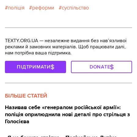
поліція
реформи
суспільство
TEXTY.ORG.UA — незалежне видання без навʼязливої
реклами й замовних матеріалів. Щоб працювати далі,
нам потрібна ваша підтримка.
ПІДТРИМАТИ
DONATE
БІЛЬШЕ СТАТЕЙ
Називав себе «генералом російської армії»:
поліція оприлюднила нові деталі про стрільця з
Голосієва