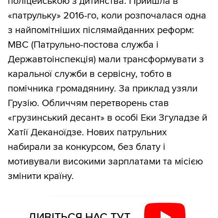
поліцейською з дитинства. Прийшла в
«патрульку» 2016-го, коли розпочалася одна
з найпомітніших післямайданних реформ:
МВС (Патрульно-постова служба і
Державтоінспекція) мали трансформувати з
каральної служби в сервісну, тобто в
помічника громадянину. За приклад узяли
Грузію. Обличчям перетворень став
«грузинський десант» в особі Еки Згуладзе й
Хатії Деканоїдзе. Нових патрульних
набирали за конкурсом, без блату і
мотивували високими зарплатами та місією
змінити країну.
ДИВІТЬСЯ НАС ТУТ