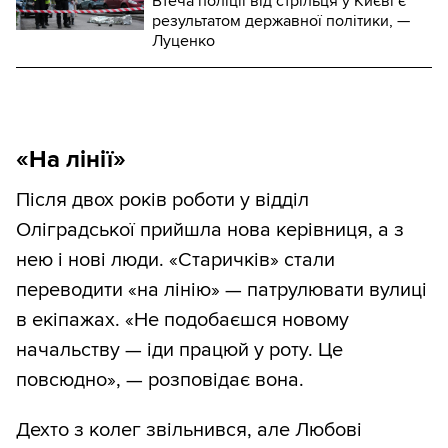
Втеча поліції від стрільця у Києві є
результатом державної політики, —
Луценко
«На лінії»
Після двох років роботи у відділ
Оліградської прийшла нова керівниця, а з
нею і нові люди. «Старичків» стали
переводити «на лінію» — патрулювати вулиці
в екіпажах. «Не подобаєшся новому
начальству — іди працюй у роту. Це
повсюдно», — розповідає вона.
Дехто з колег звільнився, але Любові