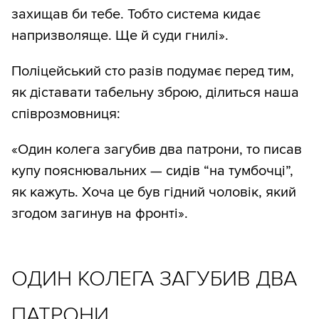
захищав би тебе. Тобто система кидає
напризволяще. Ще й суди гнилі».
Поліцейський сто разів подумає перед тим,
як діставати табельну зброю, ділиться наша
співрозмовниця:
«Один колега загубив два патрони, то писав
купу пояснювальних — сидів “на тумбочці”,
як кажуть. Хоча це був гідний чоловік, який
згодом загинув на фронті».
ОДИН КОЛЕГА ЗАГУБИВ ДВА
ПАТРОНИ