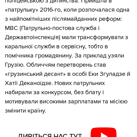
поліцейською з дитинства. Прийшла в
«патрульку» 2016-го, коли розпочалася одна
з найпомітніших післямайданних реформ:
МВС (Патрульно-постова служба і
Державтоінспекція) мали трансформувати з
каральної служби в сервісну, тобто в
помічника громадянину. За приклад узяли
Грузію. Обличчям перетворень став
«грузинський десант» в особі Еки Згуладзе й
Хатії Деканоїдзе. Нових патрульних
набирали за конкурсом, без блату і
мотивували високими зарплатами та місією
змінити країну.
ДИВІТЬСЯ НАС ТУТ