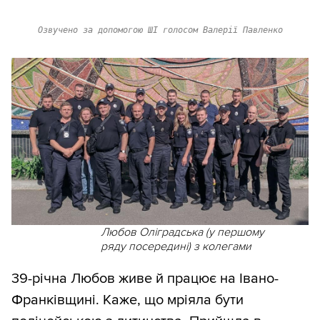
Озвучено за допомогою ШІ голосом Валерії Павленко
Любов Оліградська (у першому
ряду посередині) з колегами
39-річна Любов живе й працює на Івано-
Франківщині. Каже, що мріяла бути