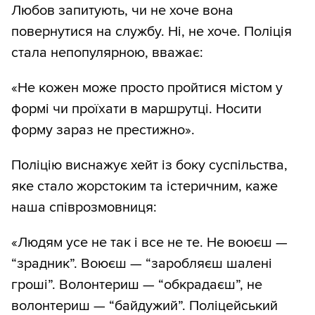
Любов запитують, чи не хоче вона
повернутися на службу. Ні, не хоче. Поліція
стала непопулярною, вважає:
«Не кожен може просто пройтися містом у
формі чи проїхати в маршрутці. Носити
форму зараз не престижно».
Поліцію виснажує хейт із боку суспільства,
яке стало жорстоким та істеричним, каже
наша співрозмовниця:
«Людям усе не так і все не те. Не воюєш —
“зрадник”. Воюєш — “заробляєш шалені
гроші”. Волонтериш — “обкрадаєш”, не
волонтериш — “байдужий”. Поліцейський