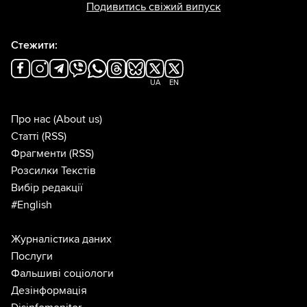
Подивитись свіжий випуск
Стежити:
UA
EN
Про нас
(About us)
Статті
(RSS)
Фрагменти
(RSS)
Розсилки Текстів
Вибір редакції
#English
Журналістика даних
Послуги
Фальшиві соціологи
Дезінформація