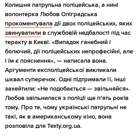
Колишня патрульна поліцейська, а нині
волонтерка Любов Оліградська
прокоментувала
дії двох поліцейських, яких
звинуватили
в службовій недбалості під час
теракту в Києві. «Випадок ганебний і
болючий, дії поліцейських непрофесійні, але
і їм є пояснення», — написала вона.
Аргументи експоліцейської викликали
шквал суперечок. Одні підтримали її, інші
захейтили: «Не подобається — звільняйся».
Любов звільнилася з поліції ще п’ять років
тому. Про те, чому українські патрульні не
такі, як в американському кіно, вона
розповіла для Texty.org.ua.