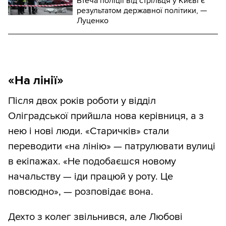
Втеча поліції від стрільця у Києві є
результатом державної політики, —
Луценко
«На лінії»
Після двох років роботи у відділ
Оліградської прийшла нова керівниця, а з
нею і нові люди. «Старичків» стали
переводити «на лінію» — патрулювати вулиці
в екіпажах. «Не подобаєшся новому
начальству — іди працюй у роту. Це
повсюдно», — розповідає вона.
Дехто з колег звільнився, але Любові