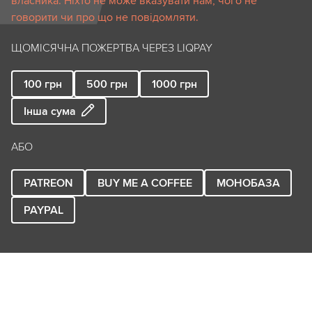
власника. Ніхто не може вказувати нам, чого не
говорити чи про що не повідомляти.
ЩОМІСЯЧНА ПОЖЕРТВА ЧЕРЕЗ LIQPAY
100
грн
500
грн
1000
грн
Інша сума
АБО
PATREON
BUY ME A COFFEE
МОНОБАЗА
PAYPAL