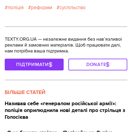
поліція
реформи
суспільство
TEXTY.ORG.UA — незалежне видання без навʼязливої
реклами й замовних матеріалів. Щоб працювати далі,
нам потрібна ваша підтримка.
ПІДТРИМАТИ
DONATE
БІЛЬШЕ СТАТЕЙ
Називав себе «генералом російської армії»:
поліція оприлюднила нові деталі про стрільця з
Голосієва