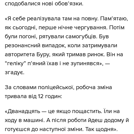
сподобалися нові обов’язки.
«Я себе реалізувала там на повну. Пам’ятаю,
як сьогодні, перше нічне чергування. Потім
були погоні, рятували самогубців. Був
резонансний випадок, коли затримували
авторитета Буру, який тримав ринок. Він на
“геліку” п’яний їхав і не зупинявся», —
згадує.
За словами поліцейської, робоча зміна
тривала від 12 годин:
«Дванадцять — це якщо пощастить. Їли на
ходу в машині. А після роботи йдеш додому й
готуєшся до наступної зміни. Так щодня».