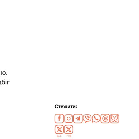
лю.
біг
Стежити:
UA
EN