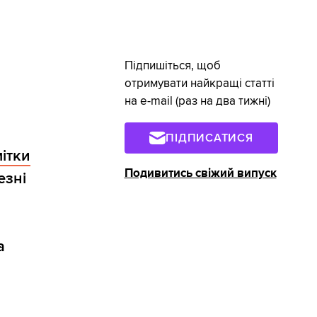
Підпишіться, щоб
отримувати найкращі статті
на e-mail (раз на два тижні)
ПІДПИСАТИСЯ
ітки
Подивитись свіжий випуск
езні
а