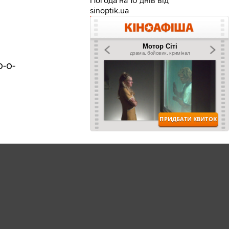
Погода на 10 днів від
sinoptik.ua
о-о-