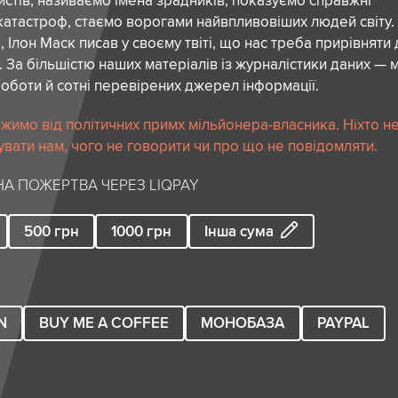
стів, називаємо імена зрадників, показуємо справжні
атастроф, стаємо ворогами найвпливовіших людей світу.
 Ілон Маск писав у своєму твіті, що нас треба прирівняти
. За більшістю наших матеріалів із журналістики даних — м
роботи й сотні перевірених джерел інформації.
жимо від політичних примх мільйонера-власника. Ніхто н
вати нам, чого не говорити чи про що не повідомляти.
А ПОЖЕРТВА ЧЕРЕЗ LIQPAY
500
грн
1000
грн
Інша сума
N
BUY ME A COFFEE
МОНОБАЗА
PAYPAL