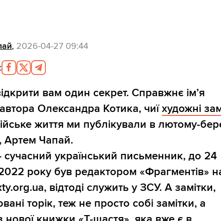
пай
,
2026-04-27 09:44
:
ідкрити вам один секрет. Справжнє ім’я
автора Олександра Котика, чиї
художні зам
ійське життя ми публікували в лютому-бер
, Артем Чапай.
 сучасний український письменник, до 24
2022 року був редактором «Фрагментів» н
xty.org.ua, відтоді служить у ЗСУ. А замітки,
вані торік, теж не просто собі замітки, а
з нової книжки «Т-щастя», яка вже є в