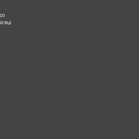
 до
ісяці
е