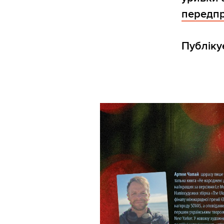
передп
Публіку