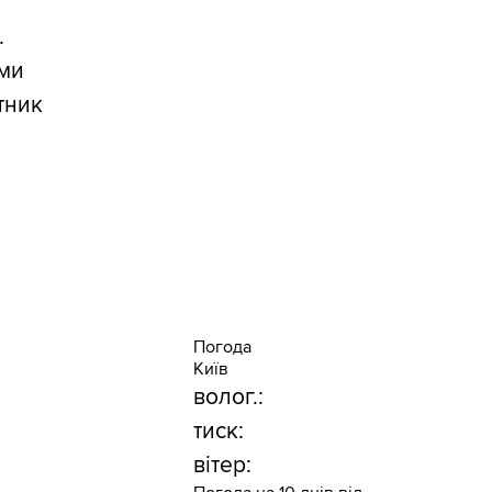
.
ими
тник
Погода
Київ
волог.:
тиск:
вітер: