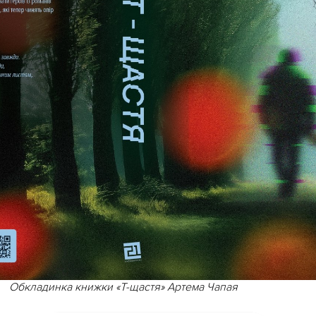
Обкладинка книжки «Т-щастя» Артема Чапая