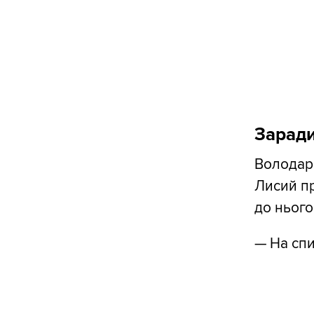
Зарад
Володар 
Лисий пр
до нього
— На спи