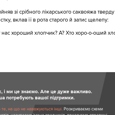
йняв зі срібного лікарського саквояжа тверду
стку, вклав її в рота старого й затис щелепу:
у нас хороший хлопчик? А? Хто хоро-о-оший хл
є, і ми це знаємо. Але це дуже важливо.
.ua потребують вашої підтримки.
те, на що не наважуються інші.
Розкриваємо схеми