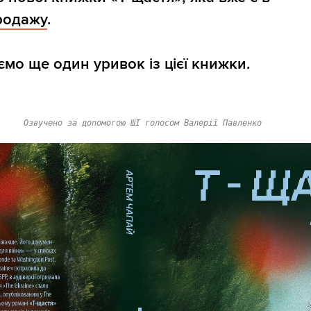
родажу
.
ємо ще один уривок із цієї книжки.
Озвучено за допомогою ШІ голосом Валерії Павленко