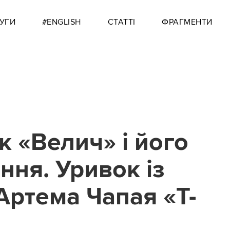
УГИ
#ENGLISH
СТАТТІ
ФРАГМЕНТИ
к «Велич» і його
ння. Уривок із
Артема Чапая «Т-