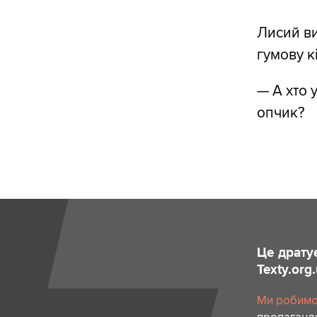
Лисий ви
гумову кі
— А хто 
опчик?
Це драту
Texty.org
Ми робимо 