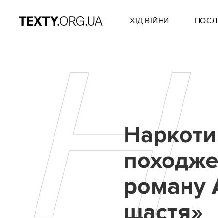
ХІД ВІЙНИ
ПОСЛ
Н
Наркоти
походже
роману 
щастя»