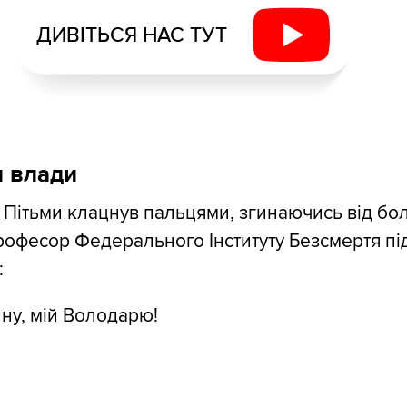
ДИВІТЬСЯ НАС ТУТ
и влади
Пітьми клацнув пальцями, згинаючись від бо
офесор Федерального Інституту Безсмертя під
:
ну, мій Володарю!