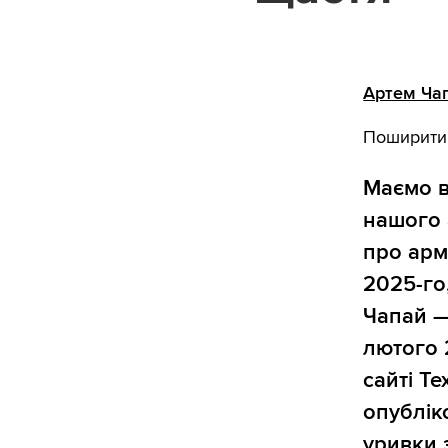
Артем Ча
Поширити
Маємо в
нашого 
про арм
2025-го
Чапай —
лютого 
сайті Te
опубліко
уривки 