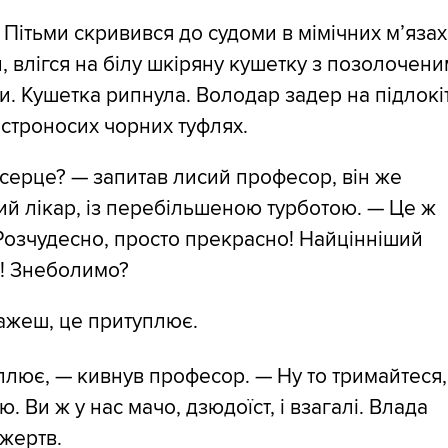
Пітьми скривився до судоми в мімічних м’язах
, влігся на білу шкіряну кушетку з позолочен
. Кушетка рипнула. Володар задер на підлокі
остроносих чорних туфлях.
серце? — запитав лисий професор, він же
й лікар, із перебільшеною турботою. — Це ж
Розчудесно, просто прекрасно! Найцінніший
л! Знеболимо?
ажеш, це притуплює.
лює, — кивнув професор. — Ну то тримайтеся,
. Ви ж у нас мачо, дзюдоїст, і взагалі. Влада
жертв.