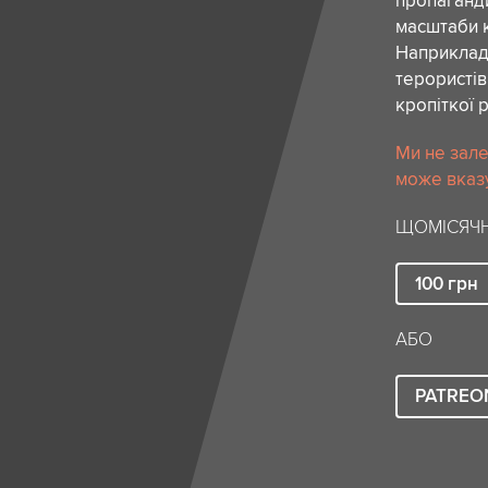
пропаганди
масштаби к
Наприклад,
терористів
кропіткої 
Ми не зале
може вказу
ЩОМІСЯЧН
100
грн
АБО
PATREO