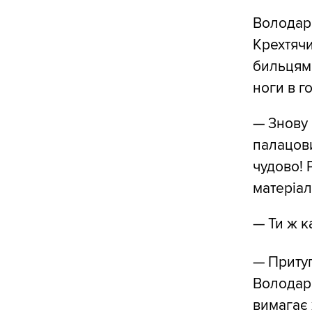
Володар 
Крехтячи
бильцями
ноги в г
— Знову 
палацови
чудово! 
матеріа
— Ти ж к
— Притуп
Володарю
вимагає 