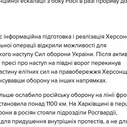
ційної ескалації з боку Росії в разі прориву д
 інформаційна підготовка і реалізація Херсон
ьної операції відкрили можливості для
кого наступу Сил оборони України. Після акти
 пресі про наступ на півдні ворог перекинув
частину елітних сил на правобережжя Херсонщ
нсувавши оборону на інших напрямках.
льше ослабило російську оборону на лінії фро
 становила понад 1100 км. На Харківщині в пер
орони в росіян стояли підрозділи Росгвардії,
 для придушення внутрішніх протестів, а не дл