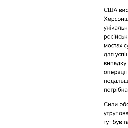
США вис
Херсонщ
унікальн
російськ
мостах с
для успі
випадку 
операції
подальши
потрібна
Сили обо
угрупов
тут був 