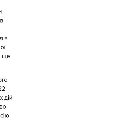
и
ив
я в
ної
а ще
ого
22
х дій
ово
ксію