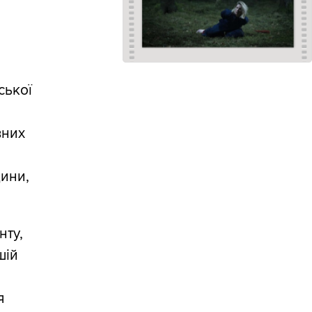
о
ської
вних
ини,
нту,
шій
я