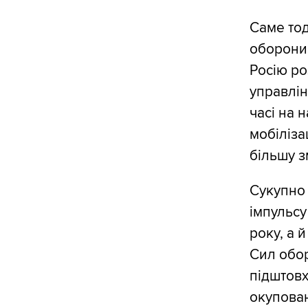
Саме тод
оборони 
Росію ро
управлін
часі на 
мобіліза
більшу з
Сукупно
імпульсу
року, а 
Сил обор
підштовх
окупован