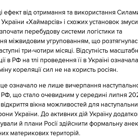
і ефект від отримання та використання Силам
України «Хаймарсів» і схожих установок змус
зпочати перебудову системи логістики та
ня міжвидовим угрупованням, що розтягнулас
наступні три-чотири місяці. Відсутність масштаб
ції в РФ на тлі проведення її в Україні означал
міну кореляції сил не на користь росіян.
 це означало не лише вичерпання наступальн
 РФ, що стало очевидним у середині липня 20
й відкриття вікна можливостей для наступальни
они України. До активних дій Україну додатк
ували й плани Росії здійснити формальну ане
их материкових територій.