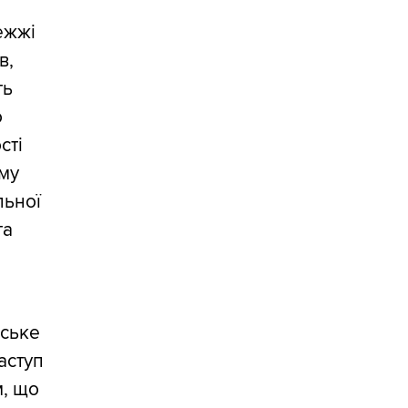
ежжі
в,
ть
о
сті
ому
льної
та
йське
аступ
м, що