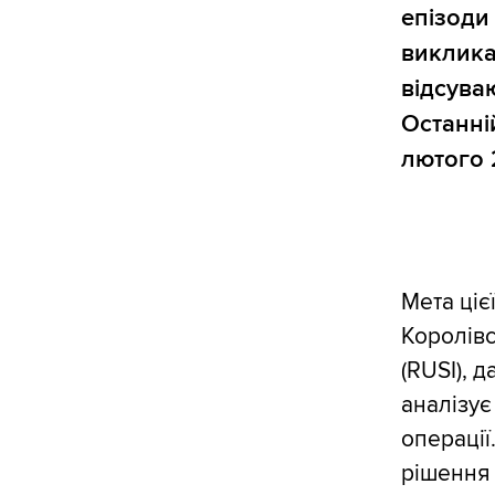
епізоди 
виклика
відсува
Останн
лютого 
Мета ціє
Королівс
(RUSI), 
аналізує
операції
рішення 