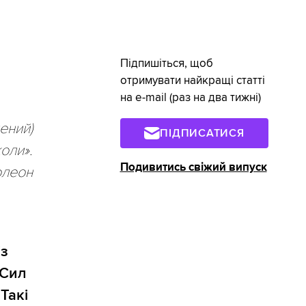
Підпишіться, щоб
отримувати найкращі статті
на e-mail (раз на два тижні)
чений)
ПІДПИСАТИСЯ
коли».
Подивитись свіжий випуск
олеон
із
 Сил
Такі