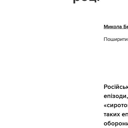
Микола Б
Поширити
Російсь
епізоди,
«сиротою
таких е
оборони