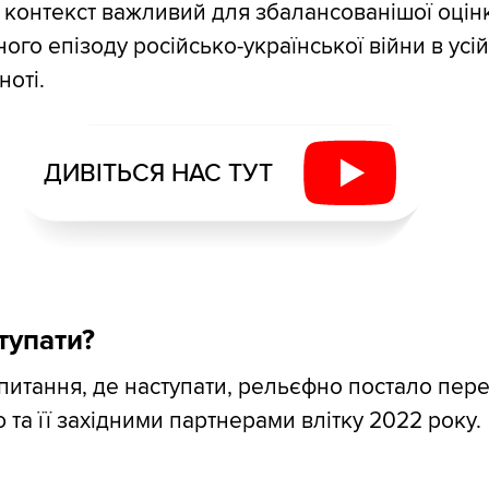
контекст важливий для збалансованішої оцін
ного епізоду російсько-української війни в усі
ноті.
ДИВІТЬСЯ НАС ТУТ
тупати?
итання, де наступати, рельєфно постало пер
 та її західними партнерами влітку 2022 року.