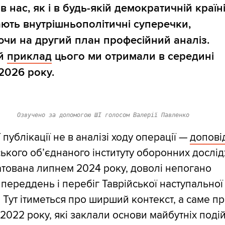
в нас, як і в будь-якій демократичній країні
ють внутрішньополітичні суперечки,
ючи на другий план професійний аналіз.
ій
приклад
цього ми отримали в середині
2026 року.
Озвучено за допомогою ШІ голосом Валерії Павленко
ї публікації не в аналізі ходу операції —
допові
ького об’єднаного інституту оборонних дослі
датована липнем 2024 року, доволі непогано
 переддень і перебіг Таврійської наступальної
. Тут ітиметься про ширший контекст, а саме п
2022 року, які заклали основи майбутніх подій