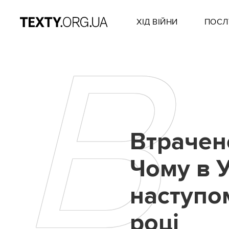
ХІД ВІЙНИ
ПОСЛ
В
Втрачен
Чому в У
наступом
році