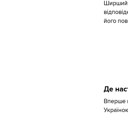
Ширший 
відповід
його пов
Де нас
Вперше п
Україною