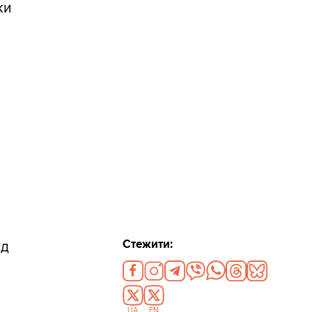
ки
й
Стежити:
ед
UA
EN