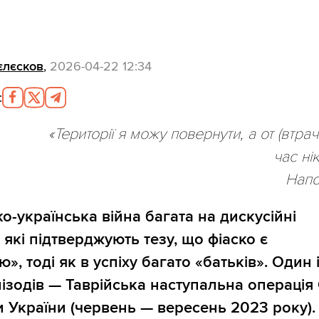
єлєсков
,
2026-04-22 12:34
:
«Території я можу повернути, а от (втра
час ні
Нап
ко-українська війна багата на дискусійні
 які підтверджують тезу, що фіаско є
», тоді як в успіху багато «батьків». Один 
пізодів — Таврійська наступальна операція
 України (червень — вересень 2023 року). 