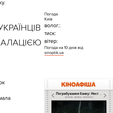
ку.
Погода
Київ
КРАЇНЦІВ
волог.:
тиск:
КАЛАЦІЄЮ
вітер:
Погода на 10 днів від
sinoptik.ua
ок
 мала