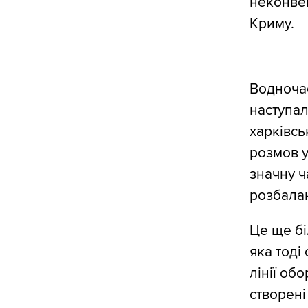
неконвен
Криму.
Водночас
наступал
харківсь
розмов у
значну 
розбала
Це ще бі
яка тоді
лінії об
створені