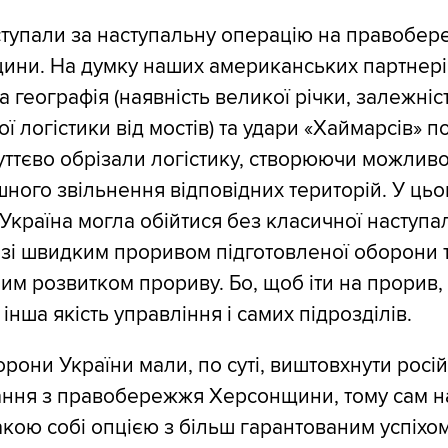
тупали за наступальну операцію на правобер
ини. На думку наших американських партнері
а географія (наявність великої річки, залежніс
ої логістики від мостів) та удари «Хаймарсів» п
уттєво обрізали логістику, створюючи можливо
шного звільнення відповідних територій. У ць
Україна могла обійтися без класичної наступа
 зі швидким проривом підготовленої оборони 
м розвитком прориву. Бо, щоб іти на прорив,
 інша якість управління і самих підрозділів.
рони України мали, по суті, виштовхнути росі
ання з правобережжя Херсонщини, тому сам н
такою собі опцією з більш гарантованим успіхо