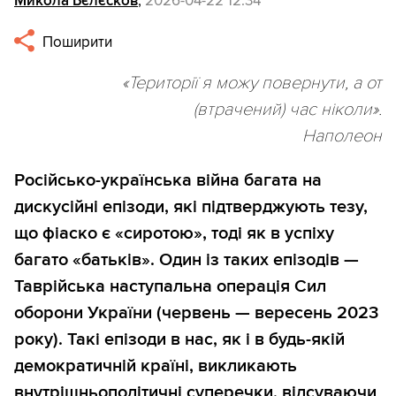
Микола Бєлєсков
,
2026-04-22 12:34
Поширити
«Території я можу повернути, а от
(втрачений) час ніколи».
Наполеон
Російсько-українська війна багата на
дискусійні епізоди, які підтверджують тезу,
що фіаско є «сиротою», тоді як в успіху
багато «батьків». Один із таких епізодів —
Таврійська наступальна операція Сил
оборони України (червень — вересень 2023
року). Такі епізоди в нас, як і в будь-якій
демократичній країні, викликають
внутрішньополітичні суперечки, відсуваючи