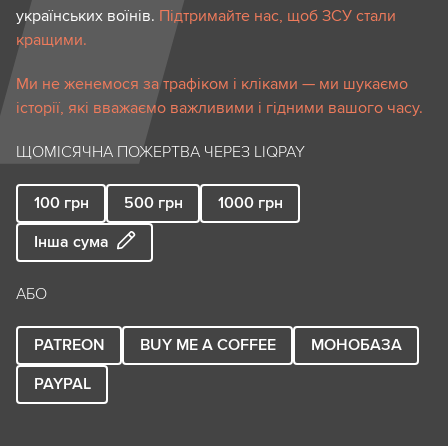
українських воїнів.
Підтримайте нас, щоб ЗСУ стали
кращими.
Ми не женемося за трафіком і кліками — ми шукаємо
історії, які вважаємо важливими і гідними вашого часу.
ЩОМІСЯЧНА ПОЖЕРТВА ЧЕРЕЗ LIQPAY
100
грн
500
грн
1000
грн
Інша сума
АБО
PATREON
BUY ME A COFFEE
МОНОБАЗА
PAYPAL