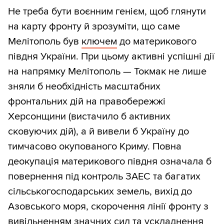
Не треба бути воєнним генієм, щоб глянути
на карту фронту й зрозуміти, що саме
Мелітополь був
ключем
до материкового
півдня України. При цьому активні успішні дії
на напрямку Мелітополь — Токмак не лише
зняли б необхідність масштабних
фронтальних дій на правобережжі
Херсонщини (вистачило б активних
сковуючих дій), а й вивели б Україну до
тимчасово окупованого Криму. Повна
деокупація материкового півдня означала б
повернення під контроль ЗАЕС та багатих
сільськогосподарських земель, вихід до
Азовського моря, скорочення лінії фронту з
вивільненням значних сил та ускладнення