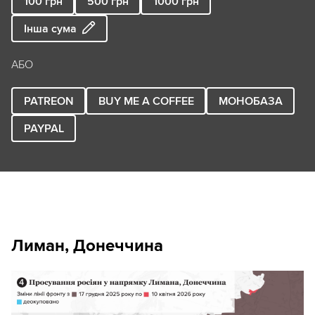
100
грн
500
грн
1000
грн
Інша сума
АБО
PATREON
BUY ME A COFFEE
МОНОБАЗА
PAYPAL
Лиман, Донеччина