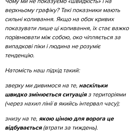
Чому ми не показуємо «швидкість» і на
верхньому графіку? Такі показники мають
сильні коливання. Якщо на обох кривих
показувати лише ці коливання, їх стає важко
порівнювати між собою, око чіпляється за
випадкові піки і людина не розуміє
тенденцію.
Натомість наш підхід такий:
зверху ми дивимося на те,
наскільки
швидко змінюється ситуація
з територіями
(через нахил лінії в якийсь інтервал часу);
знизу на те,
якою ціною для ворога це
відбувається
(втрати за тиждень).