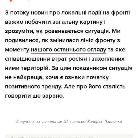
З потоку новин про локальні події на фронті
важко побачити загальну картину і
зрозуміти, як розвивається ситуація. Ми
подивилися, як змінилася лінія фронту з
моменту
нашого останнього огляду
та яке
співвідношення втрат росіян і захоплених
ними територій. За цим показником ситуація
не найкраща, хоча є ознаки початку
позитивного тренду. Але про його сталість
говорити ще зарано.
Озвучено за допомогою ШІ голосом Валерії Павленко