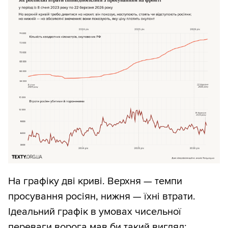
На графіку дві криві. Верхня — темпи
просування росіян, нижня — їхні втрати.
Ідеальний графік в умовах чисельної
переваги ворога мав би такий вигляд: