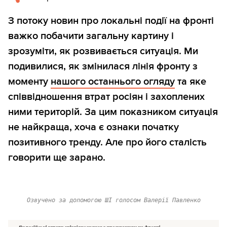
З потоку новин про локальні події на фронті
важко побачити загальну картину і
зрозуміти, як розвивається ситуація. Ми
подивилися, як змінилася лінія фронту з
моменту
нашого останнього огляду
та яке
співвідношення втрат росіян і захоплених
ними територій. За цим показником ситуація
не найкраща, хоча є ознаки початку
позитивного тренду. Але про його сталість
говорити ще зарано.
Озвучено за допомогою ШІ голосом Валерії Павленко