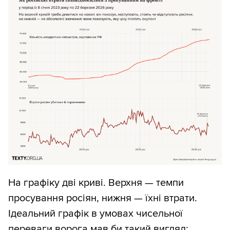
На графіку дві криві. Верхня — темпи
просування росіян, нижня — їхні втрати.
Ідеальний графік в умовах чисельної
переваги ворога мав би такий вигляд: