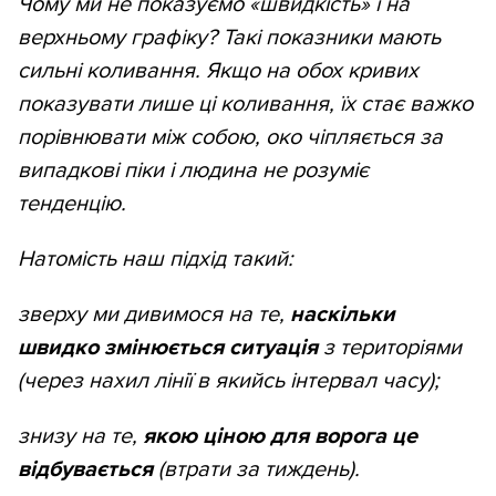
Чому ми не показуємо «швидкість» і на
верхньому графіку? Такі показники мають
сильні коливання. Якщо на обох кривих
показувати лише ці коливання, їх стає важко
порівнювати між собою, око чіпляється за
випадкові піки і людина не розуміє
тенденцію.
Натомість наш підхід такий:
зверху ми дивимося на те,
наскільки
швидко змінюється ситуація
з територіями
(через нахил лінії в якийсь інтервал часу);
знизу на те,
якою ціною для ворога це
відбувається
(втрати за тиждень).