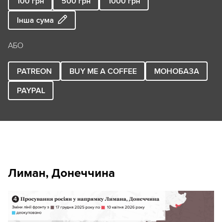
100
грн
500
грн
1000
грн
Інша сума
АБО
PATREON
BUY ME A COFFEE
МОНОБАЗА
PAYPAL
Лиман, Донеччина