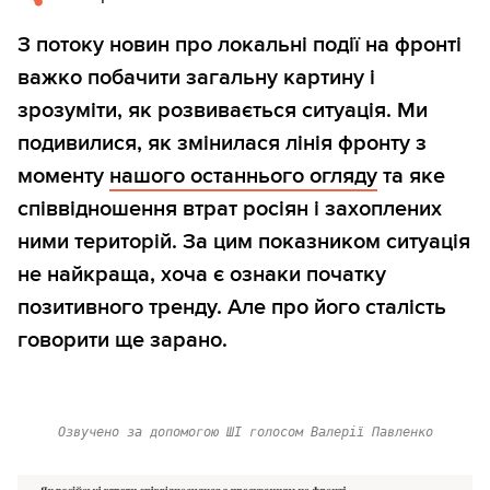
З потоку новин про локальні події на фронті
важко побачити загальну картину і
зрозуміти, як розвивається ситуація. Ми
подивилися, як змінилася лінія фронту з
моменту
нашого останнього огляду
та яке
співвідношення втрат росіян і захоплених
ними територій. За цим показником ситуація
не найкраща, хоча є ознаки початку
позитивного тренду. Але про його сталість
говорити ще зарано.
Озвучено за допомогою ШІ голосом Валерії Павленко