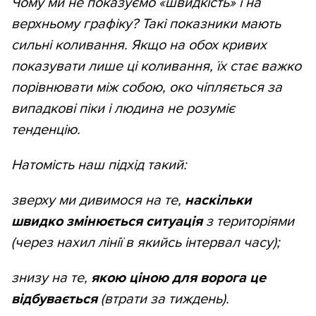
Чому ми не показуємо «швидкість» і на
верхньому графіку? Такі показники мають
сильні коливання. Якщо на обох кривих
показувати лише ці коливання, їх стає важко
порівнювати між собою, око чіпляється за
випадкові піки і людина не розуміє
тенденцію.
Натомість наш підхід такий:
зверху ми дивимося на те,
наскільки
швидко змінюється ситуація
з територіями
(через нахил лінії в якийсь інтервал часу);
знизу на те,
якою ціною для ворога це
відбувається
(втрати за тиждень).