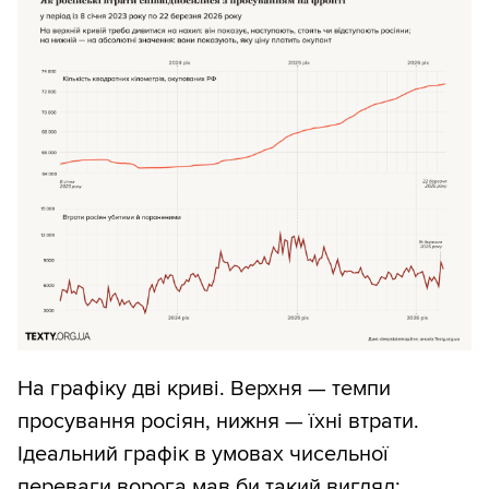
На графіку дві криві. Верхня — темпи
просування росіян, нижня — їхні втрати.
Ідеальний графік в умовах чисельної
переваги ворога мав би такий вигляд: