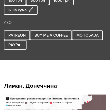
100
грн
500
грн
1000
грн
Інша сума
АБО
PATREON
BUY ME A COFFEE
МОНОБАЗА
PAYPAL
Лиман, Донеччина