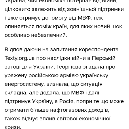
Україна, чия економіка потерпає від війни,
цілковито залежить від зовнішньої підтримки
і вже отримує допомогу від МВФ, теж
опиняється поміж країн, для яких новий шок
особливо небезпечний.
Відповідаючи на запитання кореспондента
Texty.org.ua про наслідки війни в Перській
затоці для України, Георгієва згадала про
уражену російською армією українську
енергосистему, визнала, що ситуація
складна, але додала, що МВФ і далі
підтримує Україну, а Росія, попри те що може
отримати більше нафтогазових доходів,
також відчує вплив світової економічної
кризи.