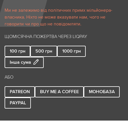
Ми не залежимо від політичних примх мільйонера-
власника. Ніхто не може вказувати нам, чого не
говорити чи про що не повідомляти.
ЩОМІСЯЧНА ПОЖЕРТВА ЧЕРЕЗ LIQPAY
100
грн
500
грн
1000
грн
Інша сума
АБО
PATREON
BUY ME A COFFEE
МОНОБАЗА
PAYPAL