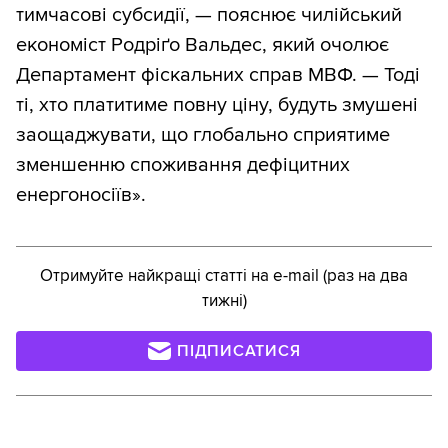
тимчасові субсидії, — пояснює чилійський
економіст Родріґо Вальдес, який очолює
Департамент фіскальних справ МВФ. — Тоді
ті, хто платитиме повну ціну, будуть змушені
заощаджувати, що глобально сприятиме
зменшенню споживання дефіцитних
енергоносіїв».
Отримуйте найкращі статті на e-mail (раз на два
тижні)
ПІДПИСАТИСЯ