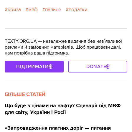
криза
мвф
пальне
податки
TEXTY.ORG.UA — незалежне видання без навʼязливої
реклами й замовних матеріалів. Щоб працювати далі,
нам потрібна ваша підтримка.
ПІДТРИМАТИ
DONATE
БІЛЬШЕ СТАТЕЙ
Що буде з цінами на нафту? Сценарії від МВФ
для світу, України і Росії
«Запровадження платних доріг — питання