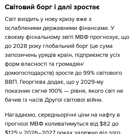
Світовий борг і далі зростає
Світ входить у нову кризу вже з
ослабленими державними фінансами. У
своєму фіскальному звіті МВФ прогнозує, що
до 2028 року глобальний борг (це сума
запозичень урядів країн, підприємств усіх
форм власності та громадян/
домогосподарств) зросте до 99% світового
ВВП. Георгієва додає, що у 2029-му
показник сягне 100% — рівня, якого світ не
бачив із часів Другої світової війни.
Нагадаємо, середньорічні ціни на нафту в
прогнозі МВФ коливатимуться від $82 до
$125 у 2026–2027 роках залежно від того,