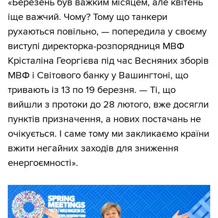
«Березень був важким місяцем, але квітень
іще важчий. Чому? Тому що танкери
рухаються повільно, — попередила у своєму
виступі директорка-розпорядниця МВФ
Крісталіна Георгієва під час Весняних зборів
МВФ і Світового банку у Вашингтоні, що
тривають із 13 по 19 березня. — Ті, що
вийшли з протоки до 28 лютого, вже досягли
пунктів призначення, а нових постачань не
очікується. І саме тому ми закликаємо країни
вжити негайних заходів для зниження
енергоємності».