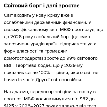
Світовий борг і далі зростає
Світ входить у нову кризу вже з
ослабленими державними фінансами. У
своєму фіскальному звіті МВФ прогнозує, що
до 2028 року глобальний борг (це сума
запозичень урядів країн, підприємств усіх
форм власності та громадян/
домогосподарств) зросте до 99% світового
ВВП. Георгієва додає, що у 2029-му
показник сягне 100% — рівня, якого світ не
бачив із часів Другої світової війни.
Нагадаємо, середньорічні ціни на нафту в
прогнозі МВФ коливатимуться від $82 до
$125 у 2026–2027 роках залежно від того,