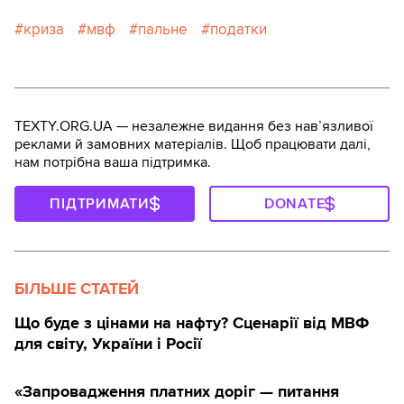
криза
мвф
пальне
податки
TEXTY.ORG.UA — незалежне видання без навʼязливої
реклами й замовних матеріалів. Щоб працювати далі,
нам потрібна ваша підтримка.
ПІДТРИМАТИ
DONATE
БІЛЬШЕ СТАТЕЙ
Що буде з цінами на нафту? Сценарії від МВФ
для світу, України і Росії
«Запровадження платних доріг — питання