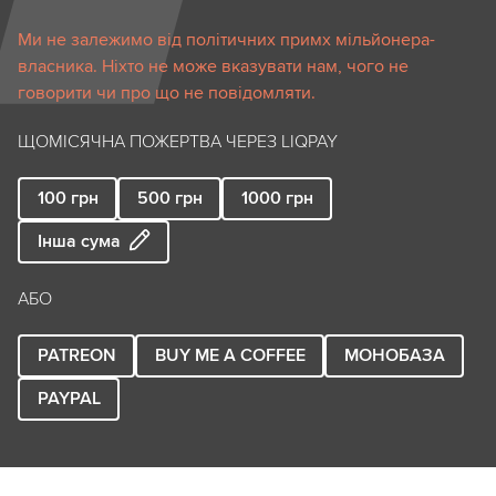
Ми не залежимо від політичних примх мільйонера-
власника. Ніхто не може вказувати нам, чого не
говорити чи про що не повідомляти.
ЩОМІСЯЧНА ПОЖЕРТВА ЧЕРЕЗ LIQPAY
100
грн
500
грн
1000
грн
Інша сума
АБО
PATREON
BUY ME A COFFEE
МОНОБАЗА
PAYPAL