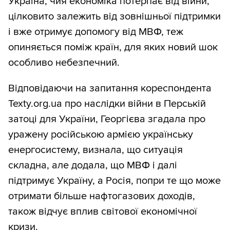
Україна, чия економіка потерпає від війни,
цілковито залежить від зовнішньої підтримки
і вже отримує допомогу від МВФ, теж
опиняється поміж країн, для яких новий шок
особливо небезпечний.
Відповідаючи на запитання кореспондента
Texty.org.ua про наслідки війни в Перській
затоці для України, Георгієва згадала про
уражену російською армією українську
енергосистему, визнала, що ситуація
складна, але додала, що МВФ і далі
підтримує Україну, а Росія, попри те що може
отримати більше нафтогазових доходів,
також відчує вплив світової економічної
кризи.