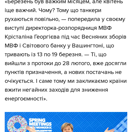
«Березень був важким місяцем, але квітень
іще важчий. Чому? Тому що танкери
рухаються повільно, — попередила у своєму
виступі директорка-розпорядниця МВФ
Крісталіна Георгієва під час Весняних зборів
МВФ і Світового банку у Вашингтоні, що
тривають із 13 по 19 березня. — Ті, що
вийшли з протоки до 28 лютого, вже досягли
пунктів призначення, а нових постачань не
очікується. І саме тому ми закликаємо країни
вжити негайних заходів для зниження
енергоємності».