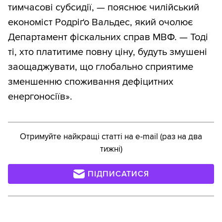
тимчасові субсидії, — пояснює чилійський
економіст Родріґо Вальдес, який очолює
Департамент фіскальних справ МВФ. — Тоді
ті, хто платитиме повну ціну, будуть змушені
заощаджувати, що глобально сприятиме
зменшенню споживання дефіцитних
енергоносіїв».
Отримуйте найкращі статті на e-mail (раз на два
тижні)
ПІДПИСАТИСЯ