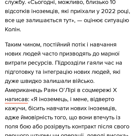
службу. «Сьогодні, можливо, близько 10
відсотків іноземців, які приїхали у 2022 році,
все ще залишається тут», — оцінює ситуацію
Колін.
Таким чином, постійний потік і навчання
нових людей часто призводять до марної
витрати ресурсів. Підрозділи гаяли час на
підготовку та інтеграцію нових людей, які
дуже швидко залишали військо.
Американець Раян О’Лірі в соцмережі Х
написав
: «Я іноземець, і мене, відверто
кажучи, бісить навчати нових іноземців,
адже ймовірність того, що вони втечуть із
поля бою або розірвуть контракт після свого
першого штурму чи операції, доволі висока».