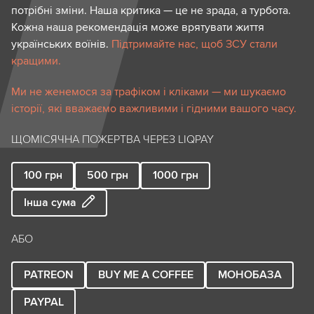
потрібні зміни. Наша критика — це не зрада, а турбота.
Кожна наша рекомендація може врятувати життя
українських воїнів.
Підтримайте нас, щоб ЗСУ стали
кращими.
Ми не женемося за трафіком і кліками — ми шукаємо
історії, які вважаємо важливими і гідними вашого часу.
ЩОМІСЯЧНА ПОЖЕРТВА ЧЕРЕЗ LIQPAY
100
грн
500
грн
1000
грн
Інша сума
АБО
PATREON
BUY ME A COFFEE
МОНОБАЗА
PAYPAL