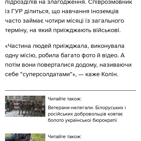
підрозділів на злагодження. Співрозмовник
із ГУР ділиться, що навчання іноземців
часто займає чотири місяці із загального
терміну, на який приїжджають військові.
«Частина людей приїжджала, виконувала
одну місію, робила багато фото й відео. А
потім вони поверталися додому, називаючи
себе “суперсолдатами”», — каже Колін.
Читайте також:
Ветерани-нелегали. Білоруських і
російських добровольців ковтає
болото української бюрократії
Читайте також: