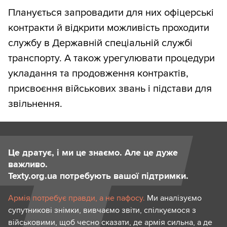
Планується запровадити для них офіцерські
контракти й відкрити можливість проходити
службу в Державній спеціальній службі
транспорту. А також урегулювати процедури
укладання та продовження контрактів,
присвоєння військових звань і підстави для
звільнення.
Це дратує, і ми це знаємо. Але це дуже
важливо.
Texty.org.ua потребують вашої підтримки.
Армія потребує правди, а не пафосу.
Ми аналізуємо
супутникові знімки, вивчаємо звіти, спілкуємося з
військовими, щоб чесно сказати, де армія сильна, а де