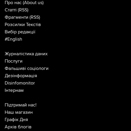
Про нас
(About us)
Статті
(RSS)
Фрагменти
(RSS)
Розсилки Текстів
Вибір редакції
#English
Журналістика даних
Послуги
Фальшиві соціологи
Дезінформація
Disinfomonitor
Інтернам
Підтримай нас!
Наш магазин
Графік Дня
Архів блогів