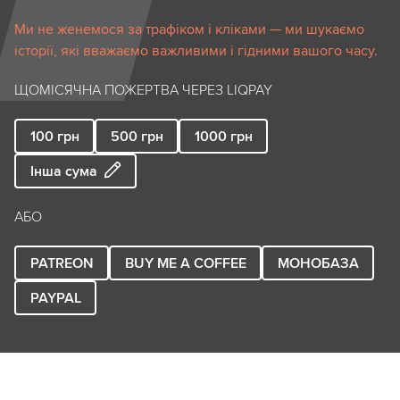
Ми не женемося за трафіком і кліками — ми шукаємо
історії, які вважаємо важливими і гідними вашого часу.
ЩОМІСЯЧНА ПОЖЕРТВА ЧЕРЕЗ LIQPAY
100
грн
500
грн
1000
грн
Інша сума
АБО
PATREON
BUY ME A COFFEE
МОНОБАЗА
PAYPAL