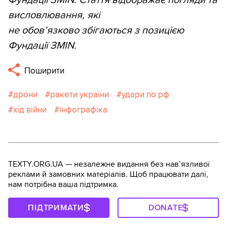
Фундації ЗМІN. Стаття відображає погляди та
висловлювання, які
не обов’язково збігаються з позицією
Фундації ЗМІN.
Поширити
дрони
ракети україни
удари по рф
хід війни
інфографіка
TEXTY.ORG.UA — незалежне видання без навʼязливої
реклами й замовних матеріалів. Щоб працювати далі,
нам потрібна ваша підтримка.
ПІДТРИМАТИ
DONATE