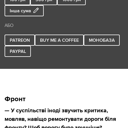
Інша сума
АБО
PATREON
BUY ME A COFFEE
МОНОБАЗА
PAYPAL
Фронт
— У суспільстві іноді звучить критика,
мовляв, навіщо ремонтувати дороги біля
фронту? Щоб ворогу було зручніше?