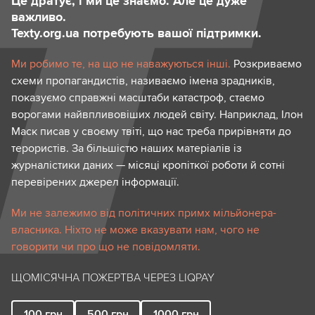
Це дратує, і ми це знаємо. Але це дуже
важливо.
Texty.org.ua потребують вашої підтримки.
Ми робимо те, на що не наважуються інші.
Розкриваємо
схеми пропагандистів, називаємо імена зрадників,
показуємо справжні масштаби катастроф, стаємо
ворогами найвпливовіших людей світу. Наприклад, Ілон
Маск писав у своєму твіті, що нас треба прирівняти до
терористів. За більшістю наших матеріалів із
журналістики даних — місяці кропіткої роботи й сотні
перевірених джерел інформації.
Ми не залежимо від політичних примх мільйонера-
власника. Ніхто не може вказувати нам, чого не
говорити чи про що не повідомляти.
ЩОМІСЯЧНА ПОЖЕРТВА ЧЕРЕЗ LIQPAY
100
грн
500
грн
1000
грн