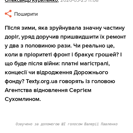
Олександр Куриленко
,
2026-03-25 11:08
Поширити
Після зими, яка зруйнувала значну частину
доріг, уряд доручив пришвидшити їх ремонт
у два з половиною рази. Чи реально це,
коли в пріоритеті фронт і бракує грошей? І
що буде після війни: платні магістралі,
концесії чи відродження Дорожнього
фонду? Texty.org.ua говорять із головою
Агентства відновлення Сергієм
Сухомлином.
Озвучено за допомогою ШІ голосом Валерії Павленко