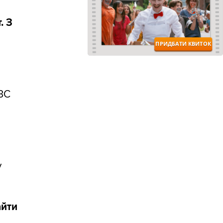
. З
АЗС
у
айти