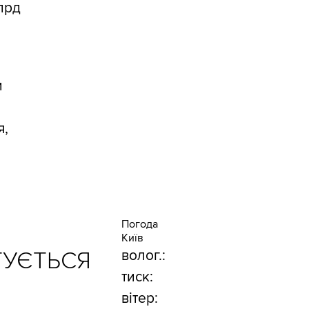
лрд
и
я,
Погода
Київ
ТУЄТЬСЯ
волог.:
тиск:
вітер: