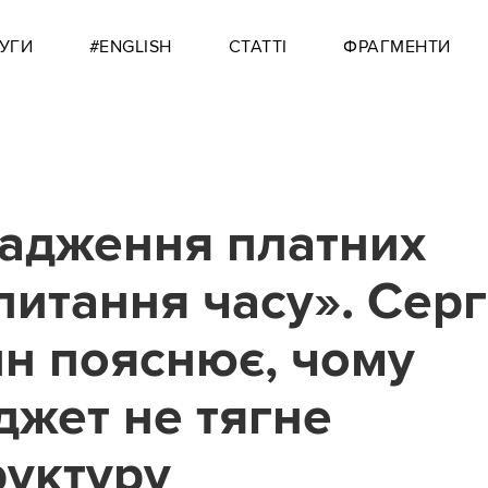
УГИ
#ENGLISH
СТАТТІ
ФРАГМЕНТИ
адження платних
питання часу». Серг
н пояснює, чому
жет не тягне
руктуру