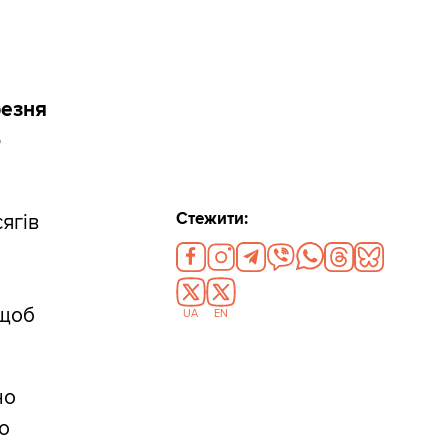
резня
о
Стежити:
ягів
 щоб
UA
EN
но
о