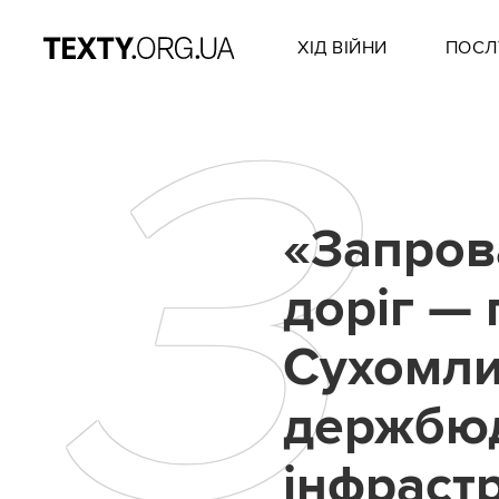
ХІД ВІЙНИ
ПОСЛ
З
«Запров
доріг — 
Сухомли
держбюд
інфраст