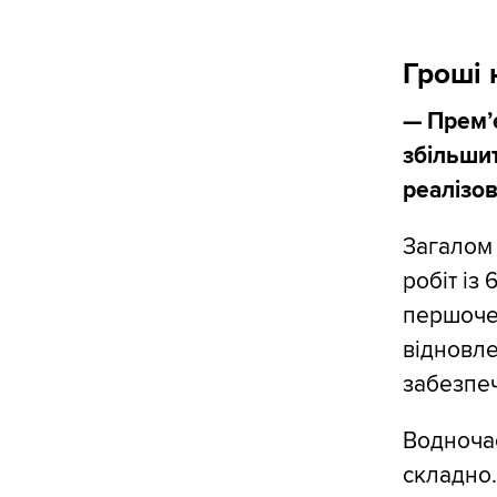
Гроші 
— Прем’
збільшит
реалізо
Загалом 
робіт із
першоче
відновле
забезпеч
Водночас
складно.