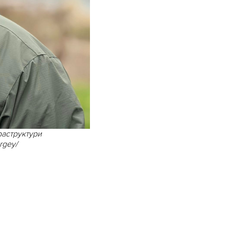
раструктури
rgey/