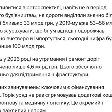
ивитися в ретроспективі, навіть не в період
о будівництва», на дороги виділяли значно бі
і близько 33 млрд грн, у 2019-му вже 53–56 м
о ж урахувати, що бітум відтоді подорожчав
о вчетверо й імпортується, сьогодні цифра бу
нше 100 млрд грн.
ь у 2026 році на утримання і ремонт доріг
чено лише 4,6 млрд грн. Цього абсолютно
ньо для підтримання інфраструктури.
них звинувачень: ключовим є фінансування
 Торік уряд не раз спрямовував додаткові ко
онтову та медичну логістику. Це окремий і
о важливий напрям.