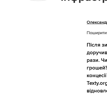
Олександ
Поширити
Після з
доручив
рази. Чи
грошей? 
концесі
Texty.o
відновл