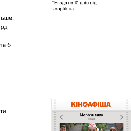
Погода на 10 днів від
sinoptik.ua
льше:
лрд
ла б
шти