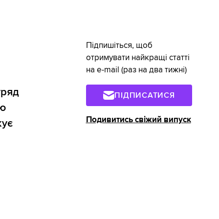
Підпишіться, щоб
отримувати найкращі статті
на e-mail (раз на два тижні)
уряд
ПІДПИСАТИСЯ
ою
Подивитись свіжий випуск
кує