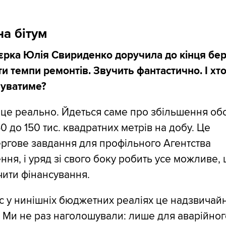
на бітум
єрка Юлія Свириденко доручила до кінця бе
и темпи ремонтів. Звучить фантастично. І хт
вуватиме?
це реально. Йдеться саме про збільшення обс
 60 до 150 тис. квадратних метрів на добу. Це
ргове завдання для профільного Агентства
ння, і уряд зі свого боку робить усе можливе,
ити фінансування.
 у нинішніх бюджетних реаліях це надзвичай
 Ми не раз наголошували: лише для аварійног