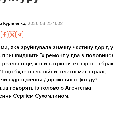
р Куриленко
,
2026-03-25 11:08
:
ими, яка зруйнувала значну частину доріг, 
 пришвидшити їх ремонт у два з половин
 реально це, коли в пріоритеті фронт і бра
І що буде після війни: платні магістралі,
ї чи відродження Дорожнього фонду?
rg.ua говорять із головою Агентства
ення Сергієм Сухомлином.