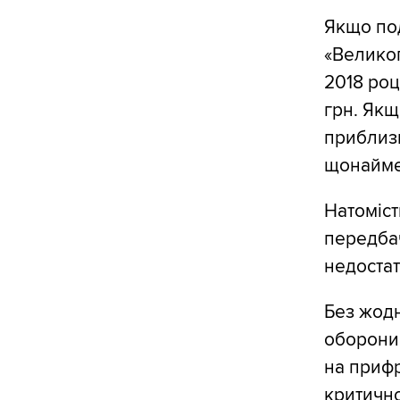
Якщо под
«Великог
2018 роц
грн. Якщ
приблизн
щонайме
Натоміст
передба
недостат
Без жод
оборони.
на прифр
критичн