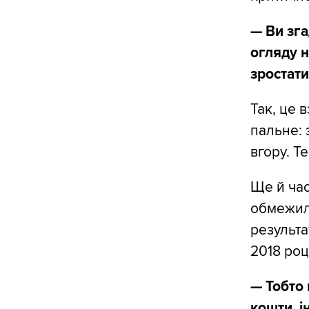
— Ви зга
огляду н
зростат
Так, це 
пальне: 
вгору. Т
Ще й ча
обмежила
результат
2018 роц
— Тобто
кошти, 