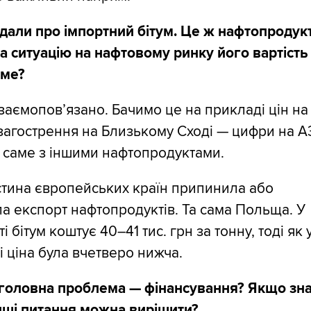
дали про імпортний бітум. Це ж нафтопродукт
а ситуацію на нафтовому ринку його вартість
име?
взаємопов’язано. Бачимо це на прикладі цін на
загострення на Близькому Сході — цифри на 
е саме з іншими нафтопродуктами.
стина європейських країн припинила або
 експорт нафтопродуктів. Та сама Польща. У
і бітум коштує 40–41 тис. грн за тонну, тоді як 
і ціна була вчетверо нижча.
 головна проблема — фінансування? Якщо зн
інші питання можна вирішити?