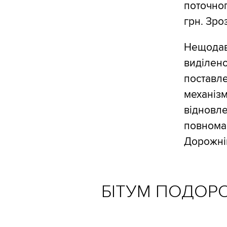
поточног
грн. Зро
Нещодав
виділено
поставле
механізм
відновле
повнома
Дорожній
БІТУМ ПОДОР