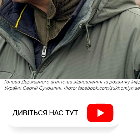
Голова Державного агентства відновлення та розвитку інф
України Сергій Сухомлин. Фото: facebook.com/sukhomlyn.se
ДИВІТЬСЯ НАС ТУТ