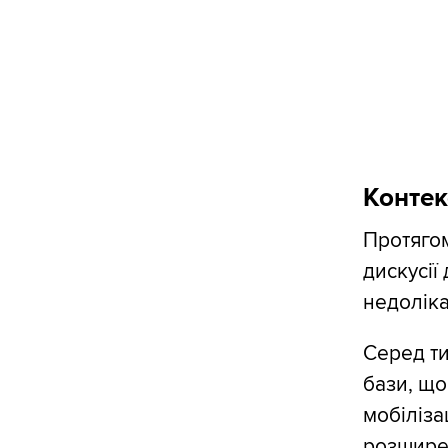
Контек
Протягом
дискусії
недоліках
Серед т
бази, що
мобіліза
розширен