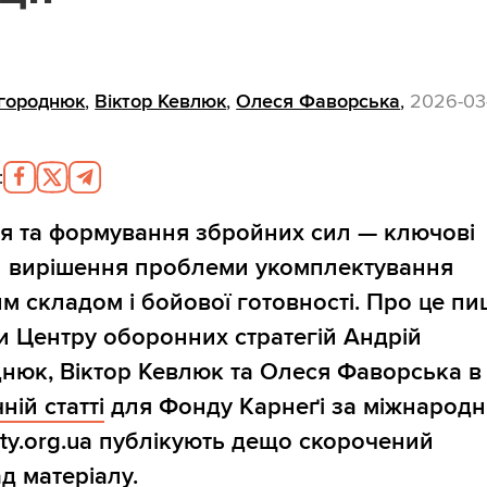
агороднюк
,
Віктор Кевлюк
,
Олеся Фаворська
,
2026-03
:
ія та формування збройних сил — ключові
 вирішення проблеми укомплектування
м складом і бойової готовності. Про це пи
и Центру оборонних стратегій Андрій
нюк, Віктор Кевлюк та Олеся Фаворська в
ній статті
для Фонду Карнеґі за міжнарод
xty.org.ua публікують дещо скорочений
д матеріалу.