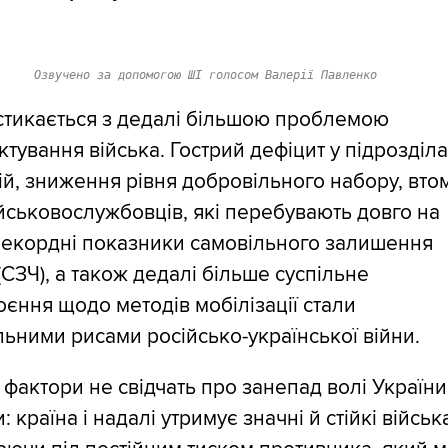
Озвучено за допомогою ШІ голосом Валерії Павленко
стикається з дедалі більшою проблемою
тування війська. Гострий дефіцит у підрозділа
й, зниження рівня добровільного набору, вто
йськовослужбовців, які перебувають довго на
рекордні показники самовільного залишення
(СЗЧ), а також дедалі більше суспільне
єння щодо методів мобілізації стали
ьними рисами російсько-української війни.
 фактори не свідчать про занепад волі України
 країна і надалі утримує значні й стійкі військ