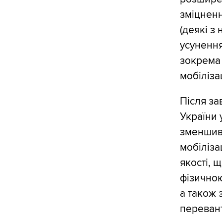
зміцненн
(деякі з
усунення
зокрема 
мобілізац
Після за
України 
зменшив
мобіліза
якості, 
фізичною
а також 
переван