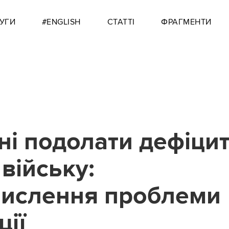
УГИ
#ENGLISH
СТАТТІ
ФРАГМЕНТИ
ні подолати дефіци
війську:
ислення проблеми
ції