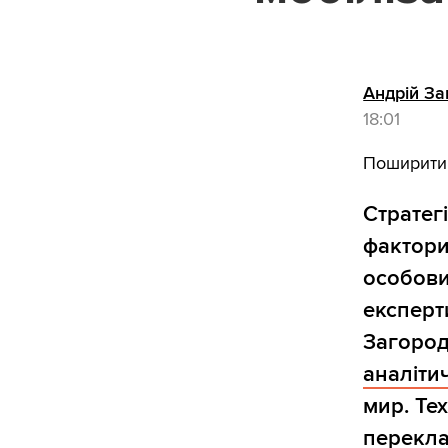
Андрій З
18:01
Поширити
Стратег
фактори
особови
експерт
Загород
аналітич
мир. Te
перекла