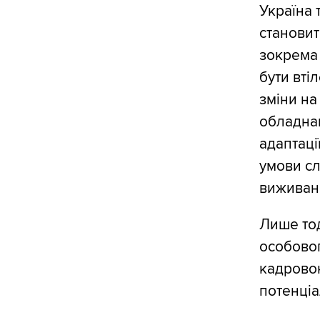
Україна 
становит
зокрема 
бути вті
зміни на
обладна
адаптаці
умови сл
виживан
Лише тод
особовог
кадрово
потенціа