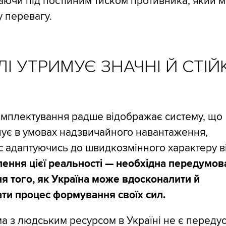
ючи під постійним тиском противника, який 
 перевагу.
ЛІ УТРИМУЄ ЗНАЧНІ Й СТІЙ
омплектування радше відображає систему, що
ує в умовах надзвичайного навантаження,
 адаптуючись до швидкозмінного характеру в
ення цієї реальності — необхідна передумов
я того, як Україна може вдосконалити й
ти процес формування своїх сил.
 з людським ресурсом в Україні не є передус