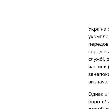
Україна 
укомплек
передові
серед ві
службі, 
частини 
занепоко
визначал
Однак ці
боротьби: