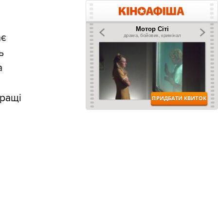
ає
ь
а
кращі