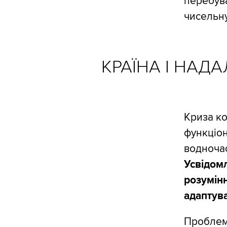
перебува
чисельну
КРАЇНА І НАДА
Криза к
функціон
водночас
Усвідомл
розумінн
адаптува
Проблема