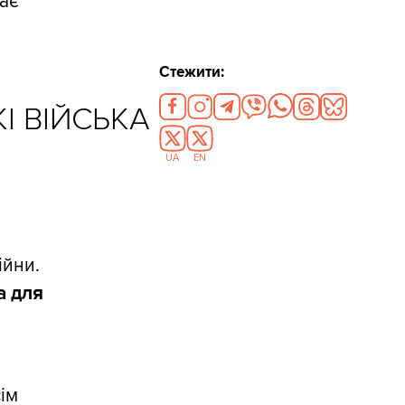
має
Стежити:
КІ ВІЙСЬКА
UA
EN
ійни.
а для
ім