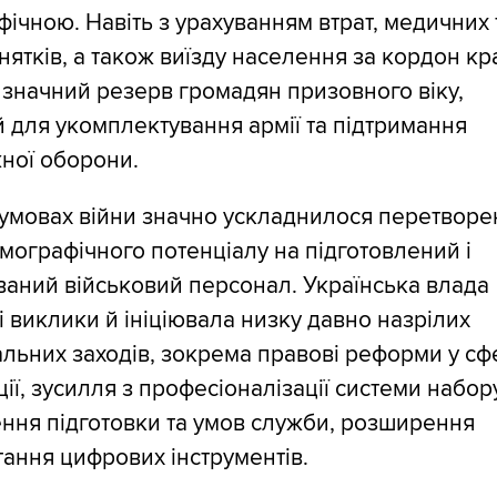
ічною. Навіть з урахуванням втрат, медичних 
нятків, а також виїзду населення за кордон кр
 значний резерв громадян призовного віку,
й для укомплектування армії та підтримання
ної оборони.
 умовах війни значно ускладнилося перетворе
мографічного потенціалу на підготовлений і
аний військовий персонал. Українська влада
і виклики й ініціювала низку давно назрілих
льних заходів, зокрема правові реформи у сф
ції, зусилля з професіоналізації системи набор
ння підготовки та умов служби, розширення
ання цифрових інструментів.