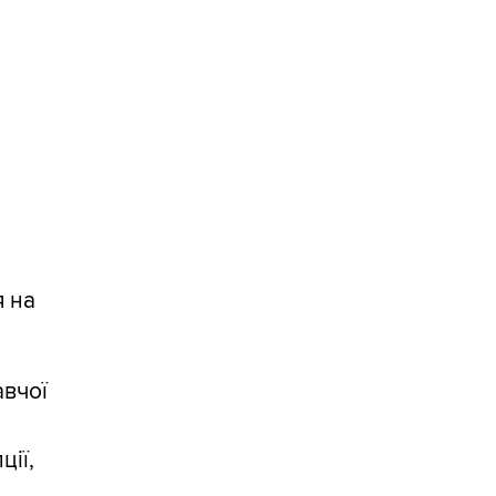
я на
вчої
ції,