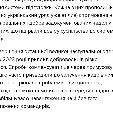
я системи підготовки. Кожна з цих пропозиці
 них український уряд уже втілив) спрямована н
 реальних і добре задокументованих недолікі
тих, що підірвали довіру суспільства до систе
ії.
вершення останньої великої наступальної опер
у 2023 році приплив добровольців різко
ся. Спроби компенсувати це через примусову
цію часто призводили до залучення кадрів ни
що загострювало проблеми з дисципліною,
 підготовкою та мотивацією всередині підрозд
збільшувало навантаження на й без того
тажених командирів.