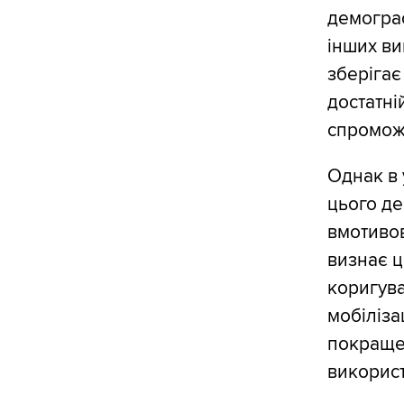
демограф
інших ви
зберігає
достатні
спромож
Однак в
цього де
вмотивов
визнає ц
коригува
мобіліза
покраще
використ