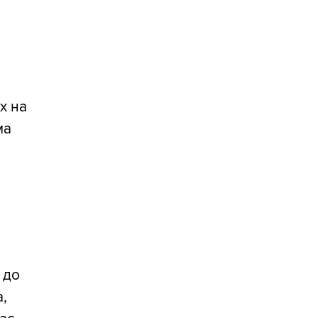
х на
ма
 до
а,