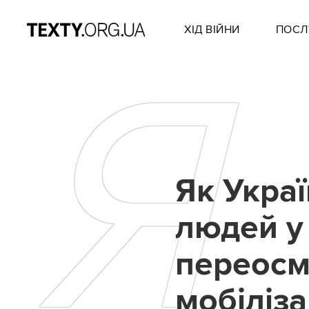
ХІД ВІЙНИ
ПОСЛ
Я
Як Украї
людей у 
переосм
мобіліза