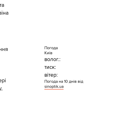
та
аїна
Погода
ння
Київ
волог.:
тиск:
вітер:
ері
Погода на 10 днів від
sinoptik.ua
у,