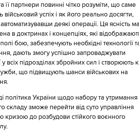
та її партнери повинні чітко розуміти, що саме
ь військовий успіх і як його реально досягти,
автоматизувавши деякі операції. Ця ясність м
лена в доктринах і концепціях, які відображают
 полі бою, забезпечують необхідні технології т
ння, дають змогу успішно запроваджувати
ї у всіх підрозділах збройних сил і створюють 
ужби, що підвищують шанси військових на
ня.
і політика України щодо набору та утримання
о складу зможе перейти від суто управління
ю кризою до розбудови стійкого воєнного
лу.