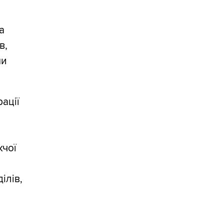
й
а
в,
ми
ації
жчої
ілів,