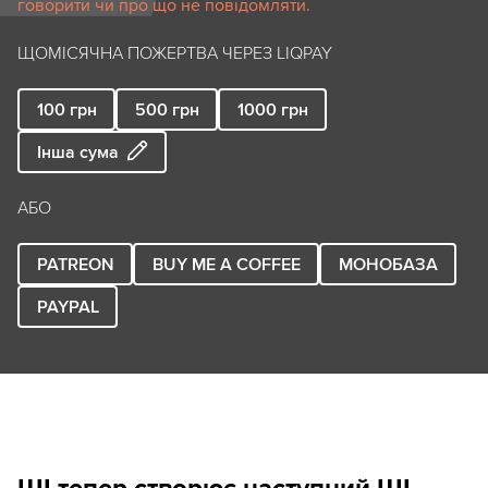
говорити чи про що не повідомляти.
ЩОМІСЯЧНА ПОЖЕРТВА ЧЕРЕЗ LIQPAY
100
грн
500
грн
1000
грн
Інша сума
АБО
PATREON
BUY ME A COFFEE
МОНОБАЗА
PAYPAL