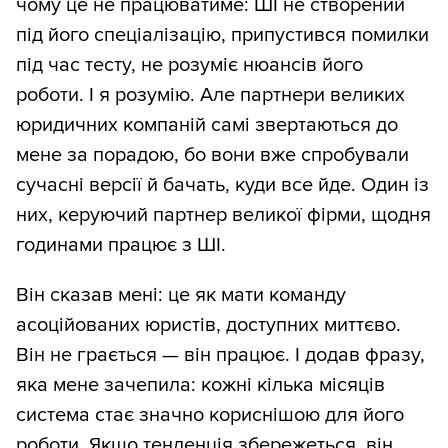
чому це не працюватиме: ШІ не створений
під його спеціалізацію, припустився помилки
під час тесту, не розуміє нюансів його
роботи. І я розумію. Але партнери великих
юридичних компаній самі звертаються до
мене за порадою, бо вони вже спробували
сучасні версії й бачать, куди все йде. Один із
них, керуючий партнер великої фірми, щодня
годинами працює з ШІ.
Він сказав мені: це як мати команду
асоційованих юристів, доступних миттєво.
Він не грається — він працює. І додав фразу,
яка мене зачепила: кожні кілька місяців
система стає значно кориснішою для його
роботи. Якщо тенденція збережеться, він