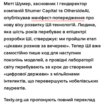
Метт Шумер, засновник і гендиректор
компаній Shumer Capital та OthersideAI,
опублікував
маніфест-попередження
про
нову віху розвитку ШІ-технологій. Людина,
яка шість років перебуває в епіцентрі
розробки ШІ, стверджує: ми пройшли етап
«цікавих розмов за вечерею». Тепер ШІ вже
самостійно пише код для наступних
поколінь моделей, а провідні лабораторії
світу перебувають за крок до створення
«цифрової держави» з мільйонами
інтелектів, що перевершують нобелівських
лауреатів.
Texty.org.ua пропонують повний переклад