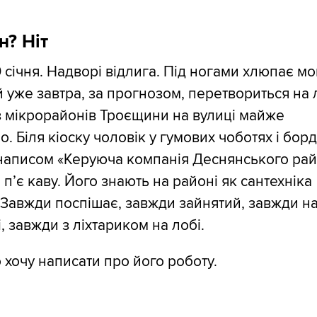
? Ніт
 січня. Надворі відлига. Під ногами хлюпає м
ий уже завтра, за прогнозом, перетвориться на л
 мікрорайонів Троєщини на вулиці майже
. Біля кіоску чоловік у гумових чоботях і бор
 написом «Керуюча компанія Деснянського ра
 п’є каву. Його знають на районі як сантехніка
 Завжди поспішає, завжди зайнятий, завжди н
, завжди з ліхтариком на лобі.
 хочу написати про його роботу.