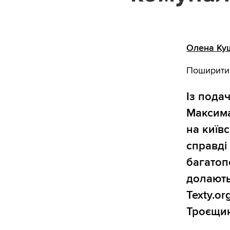
Олена Ку
Поширити
Із пода
Максима
на київ
справді
багатоп
долають
Texty.o
Троєщи