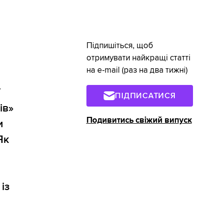
Підпишіться, щоб
отримувати найкращі статті
на e-mail (раз на два тижні)
ї
ПІДПИСАТИСЯ
ів»
Подивитись свіжий випуск
и
Як
із