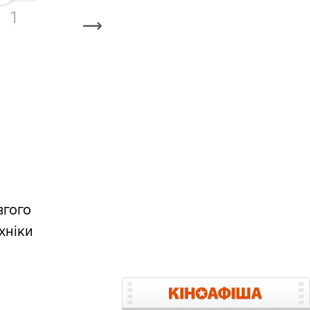
вгого
хніки