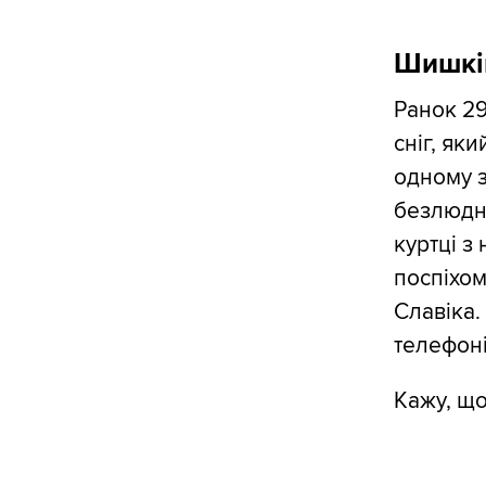
Шишкін
Ранок 29
сніг, як
одному з
безлюдно
куртці з
поспіхом
Славіка.
телефоні
Кажу, що