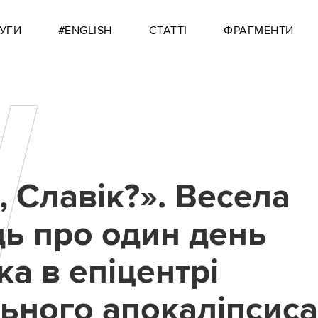
УГИ
#ENGLISH
СТАТТІ
ФРАГМЕНТИ
Ш
 Славік?». Весела
дь про один день
ка в епіцентрі
ьного апокаліпсис