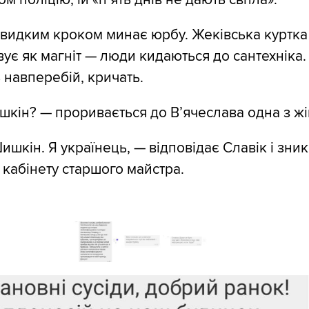
швидким кроком минає юрбу. Жеківська куртка
ує як магніт — люди кидаються до сантехніка.
 навперебій, кричать.
кін? — проривається до В’ячеслава одна з жі
ишкін. Я українець, — відповідає Славік і зник
кабінету старшого майстра.