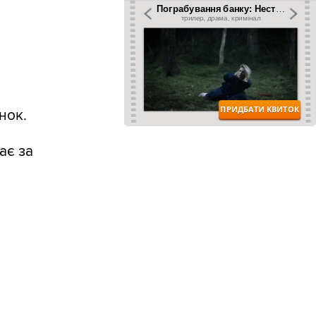
нок.
ає за