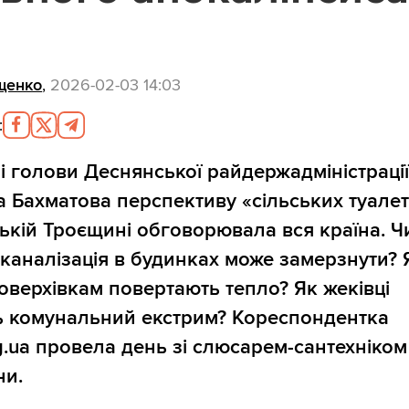
щенко
,
2026-02-03 14:03
:
чі голови Деснянської райдержадміністраці
 Бахматова перспективу «сільських туалет
ській Троєщині обговорювала вся країна. Ч
 каналізація в будинках може замерзнути? 
оверхівкам повертають тепло? Як жеківці
 комунальний екстрим? Кореспондентка
rg.ua провела день зі слюсарем-сантехніком 
ни.