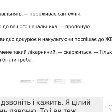
вільнять, — переживає сантехнік.
о до вашого начальника, — пропоную.
швидко докурює й накульгуючи поспішає до ЖЕ
мене такий лікарняний, — скаржиться. — Тільк
а бігати треба.