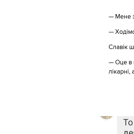
— Мене з
— Ходім
Славік 
— Оце в 
лікарні, 