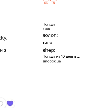
UA
EN
Погода
Київ
волог.:
Ку.
тиск:
и з
вітер:
Погода на 10 днів від
sinoptik.ua