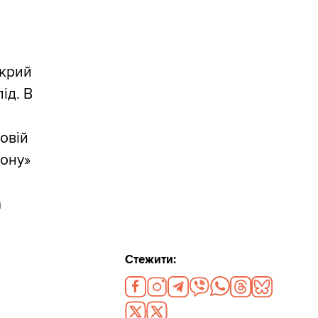
окрий
ід. В
довій
йону»
а
Стежити: