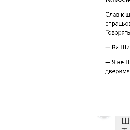
Славік 
спрацьов
Говорять
— Ви Шиш
— Я не Ш
дверима 