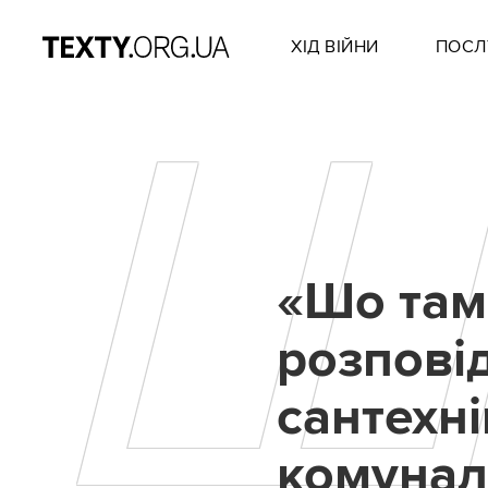
ХІД ВІЙНИ
ПОСЛ
«Шо там,
розпові
сантехні
комунал