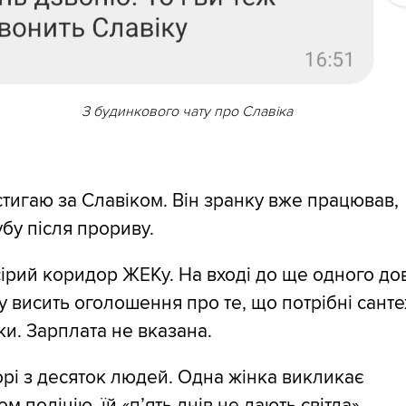
З будинкового чату про Славіка
тигаю за Славіком. Він зранку вже працював,
убу після прориву.
ірий коридор ЖЕКу. На вході до ще одного до
 висить оголошення про те, що потрібні санте
ки. Зарплата не вказана.
рі з десяток людей. Одна жінка викликає
м поліцію, їй «п’ять днів не дають світла».