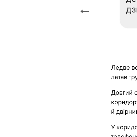
Ледве вс
латав тр
Довгий с
коридору
й двірни
У коридо
телефоно