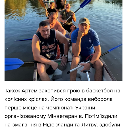
Також Артем захопився грою в баскетбол на
колісних кріслах. Його команда виборола
перше місце на чемпіонаті України,
організованому Мінветеранів. Потім їздили
на змагання в Нідерланди та Литву, здобули