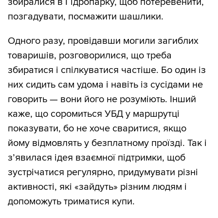
збиралися в Гідропарку, щоб потеревенити,
позгадувати, посмажити шашлики.
Одного разу, провідавши могили загиблих
товаришів, розговорилися, що треба
збиратися і спілкуватися частіше. Бо один із
них сидить сам удома і навіть із сусідами не
говорить — вони його не розуміють. Інший
каже, що соромиться УБД у маршрутці
показувати, бо не хоче сваритися, якщо
йому відмовлять у безплатному проїзді. Так і
з’явилася ідея взаємної підтримки, щоб
зустрічатися регулярно, придумувати різні
активності, які «зайдуть» різним людям і
допоможуть триматися купи.