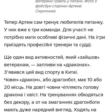
Ветерани грають у петанк. Фото з
фейсбук-сторінки Артема
Скрипника
Тепер Артем сам тренує любителів петанку.
У них вже є три команди. Для участі не
потрібно мати особливі фізичні дані. На ігри
приїздять професійні тренери та судді.
Ще один вид активностей, який «зайшов»
ветеранам, — запливи на «драконах».
З’явився цей вид спорту в Китаї.
Човен-«дракон», або драгонбот, має 10 або
20 місць. На довгі човни чіпляють голову
дракона і хвіст. На тренуваннях обходяться
без декору, а от на змаганнях драгонботи
мають дуже нарядний вигляд. Ходять на