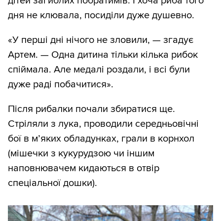
дітей загиблих побратимів. І хоча риба того
дня не клювала, посиділи дуже душевно.
«У перші дні нічого не зловили, — згадує
Артем. — Одна дитина тільки кілька рибок
спіймала. Але медалі роздали, і всі були
дуже раді побачитися».
Після рибалки почали збиратися ще.
Стріляли з лука, проводили середньовічні
бої в м’яких обладунках, грали в корнхол
(мішечки з кукурудзою чи іншим
наповнювачем кидаються в отвір
спеціальної дошки).