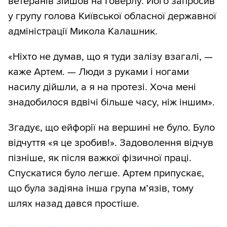
ветеранів зійшов на Говерлу. Його запросив
у групу голова Київської обласної державної
адміністрації Микола Калашник.
«Ніхто не думав, що я туди залізу взагалі, —
каже Артем. — Люди з руками і ногами
насилу дійшли, а я на протезі. Хоча мені
знадобилося вдвічі більше часу, ніж іншим».
Згадує, що ейфорії на вершині не було. Було
відчуття «я це зробив!». Задоволення відчув
пізніше, як після важкої фізичної праці.
Спускатися було легше. Артем припускає,
що була задіяна інша група м’язів, тому
шлях назад дався простіше.