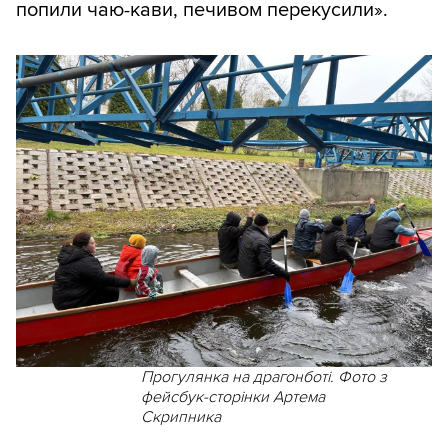
попили чаю-кави, печивом перекусили».
Прогулянка на драгонботі. Фото з
фейсбук-сторінки Артема
Скрипника