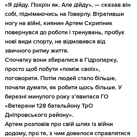
«Я дійду. Похрін як. Але дійду», — сказав він
собі, піднімаючись на Говерлу. Втративши
ногу на війні, киянин Артем Скрипник
повернувся до роботи і тренувань, пробує
нові види спорту, не відмовився від
звичного ритму життя.
Спочатку вони збиралися в Гідропарку,
просто щоб побути «поміж своїх»,
поговорити. Потім людей стало більше,
почали думати, як робити щось більше. У
березні минулого року зʼявилася ГО
«Ветерани 128 батальйону ТрО
Дніпровського району».
Артем розповів про свій шлях із війни
додому, про те, з чим довелося справлятися