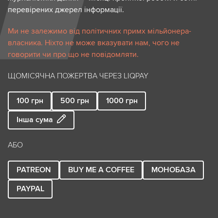
перевірених джерел інформації.
Ми не залежимо від політичних примх мільйонера-
власника. Ніхто не може вказувати нам, чого не
говорити чи про що не повідомляти.
ЩОМІСЯЧНА ПОЖЕРТВА ЧЕРЕЗ LIQPAY
100
грн
500
грн
1000
грн
Інша сума
АБО
PATREON
BUY ME A COFFEE
МОНОБАЗА
PAYPAL