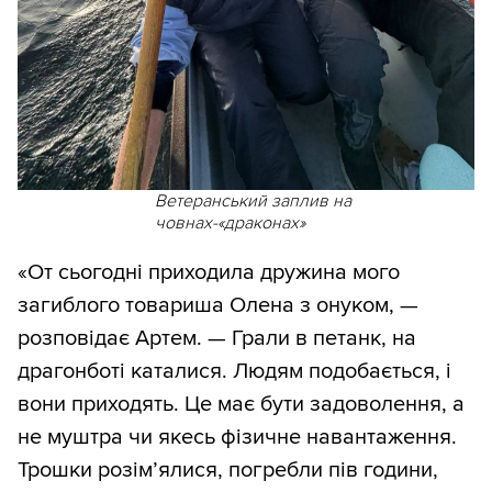
Ветеранський заплив на
човнах-«драконах»
«От сьогодні приходила дружина мого
загиблого товариша Олена з онуком, —
розповідає Артем. — Грали в петанк, на
драгонботі каталися. Людям подобається, і
вони приходять. Це має бути задоволення, а
не муштра чи якесь фізичне навантаження.
Трошки розім’ялися, погребли пів години,