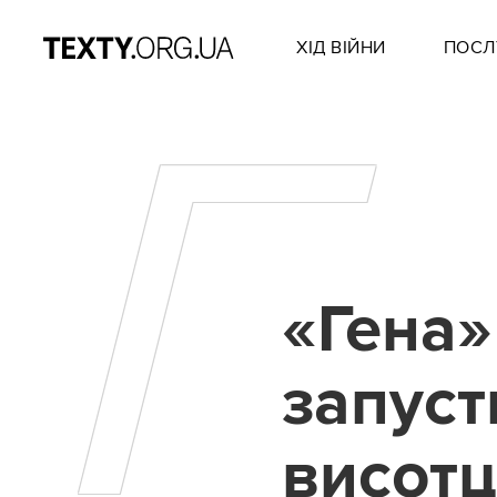
ХІД ВІЙНИ
ПОСЛ
Г
«Гена» 
запуст
висотц