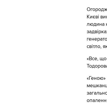
Огородж
Києві ви
людина н
задвірка
генерато
світло, я
«Все, що
Тодорова
«Геною» 
мешканці
загально
опалення