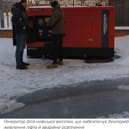
Генератор біля київської висотки, що забезпечує безпереб
живлення ліфта й аварійне освітлення