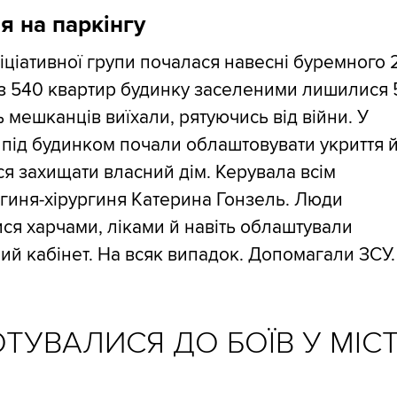
ія на паркінгу
ініціативної групи почалася навесні буремного 
 з 540 квартир будинку заселеними лишилися 
ь мешканців виїхали, рятуючись від війни. У
 під будинком почали облаштовувати укриття 
ся захищати власний дім. Керувала всім
гиня-хірургиня Катерина Гонзель. Люди
ся харчами, ліками й навіть облаштували
ний кабінет. На всяк випадок. Допомагали ЗСУ.
ОТУВАЛИСЯ ДО БОЇВ У МІСТ