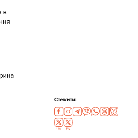
 в
оння
арина
Стежити:
UA
EN