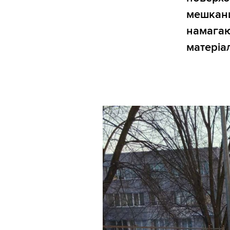
мешканц
намагаю
матеріал