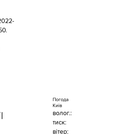
2022-
50.
й
Погода
Київ
І
волог.:
тиск:
вітер: