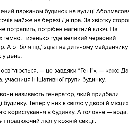
ений парканом будинок на вулиці Аболмасова
сочіє майже на березі Дніпра. За хвіртку стор
е потрапить, потрібен магнітний ключ. На
х темно. Тихенько гуде великий червоний
р. А от біля під’їздів і на дитячому майданчику
к у день.
 освітлюється, — це завдяки “Гені”», — каже Д
, учасниця ініціативної групи будинку.
вони називають генератор, який придбали
 будинку. Тепер у них є світло у дворі й місцях
го користування в будинку. А головне — вода,
 і працюючий ліфт у кожній секції.