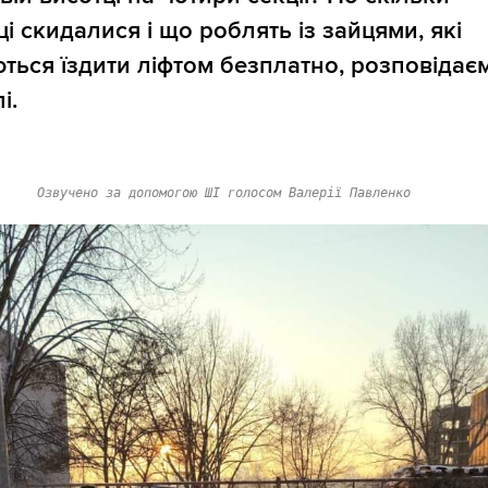
і скидалися і що роблять із зайцями, які
ться їздити ліфтом безплатно, розповідає
і.
Озвучено за допомогою ШІ голосом Валерії Павленко