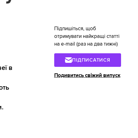
Підпишіться, щоб
отримувати найкращі статті
на e-mail (раз на два тижні)
ПІДПИСАТИСЯ
еї в
Подивитись свіжий випуск
ють
и.