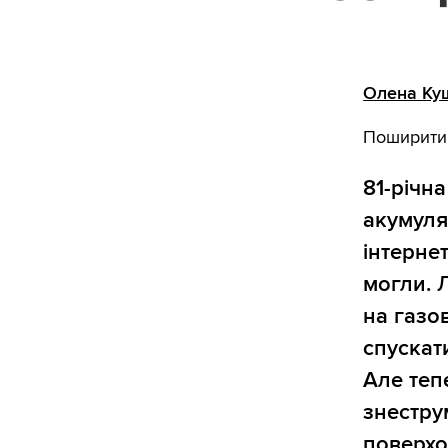
Олена Ку
Поширити
81-річн
акумуля
інтерне
могли. 
на газо
спускат
Але теп
знестру
поверхов