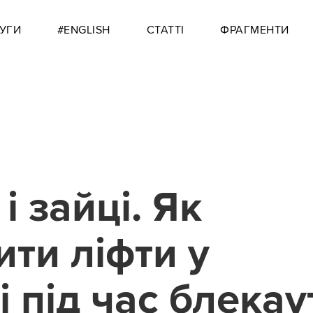
УГИ
#ENGLISH
СТАТТІ
ФРАГМЕНТИ
і зайці. Як
ити ліфти у
і під час блекау