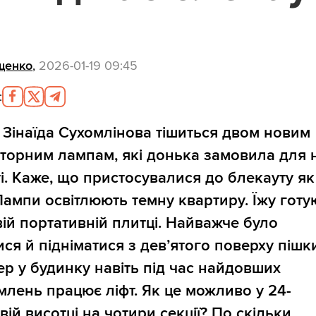
щенко
,
2026-01-19 09:45
:
а Зінаїда Сухомлінова тішиться двом новим
торним лампам, які донька замовила для н
ті. Каже, що пристосувалися до блекауту як
Лампи освітлюють темну квартиру. Їжу готу
вій портативній плитці. Найважче було
ися й підніматися з дев’ятого поверху пішк
ер у будинку навіть під час найдовших
млень працює ліфт. Як це можливо у 24-
ій висотці на чотири секції? По скільки