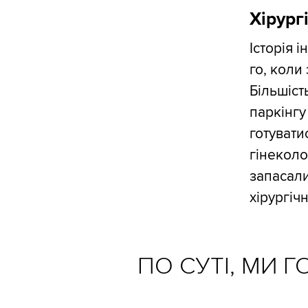
Хірург
Історія 
го, коли
Більшіст
паркінгу
готувати
гінеколо
запасали
хірургіч
ПО СУТІ, МИ Г