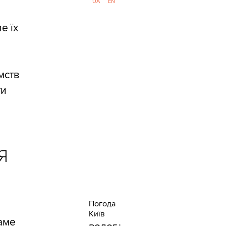
UA
EN
е їх
мств
ти
Я
Погода
Київ
Саме