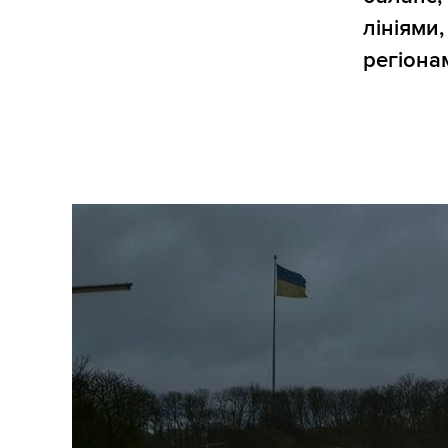
лініями
регіона