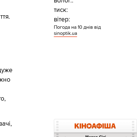
волог.:
тиск:
ття.
вітер:
Погода на 10 днів від
sinoptik.ua
и
 дуже
ажно
о,
ачі,