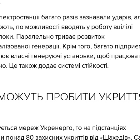
.
лектростанції багато разів зазнавали ударів, ал
ють, по можливості вводять у роботу вцілілі
локи. Паралельно триває розвиток
лізованої генерації. Крім того, багато підприє
ює власні генеруючі установки, щоб працюва
о. Це також додає системі стійкості.
 МОЖУТЬ ПРОБИТИ УКРИТТ
ється мереж Укренерго, то на підстанціях
и понад 80 захисних укриттів від «Шахедів». 