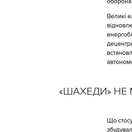
оборона
Великі е
відновлю
енергоб
децентра
встановл
автономн
«ШАХЕДИ» НЕ
Що стосу
збудувал