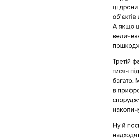
ці дрон
об’єктів
А якщо ц
величезн
пошкодж
Третій ф
тисяч пі
багато. 
в прифро
споруджу
накопич
Ну й пос
надходят