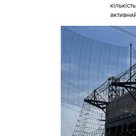
кількіст
активний