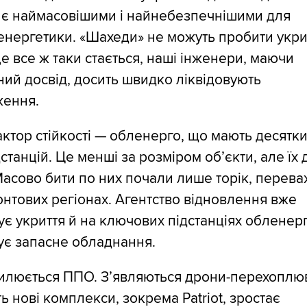
и є наймасовішими і найнебезпечнішими для
 енергетики. «Шахеди» не можуть пробити укри
е все ж таки стається, наші інженери, маючи
ий досвід, досить швидко ліквідовують
ення.
актор стійкості — обленерго, що мають десятк
дстанцій. Це менші за розміром об’єкти, але їх
Масово бити по них почали лише торік, перев
нтових регіонах. Агентство відновлення вже
є укриття й на ключових підстанціях обленерг
ує запасне обладнання.
илюється ППО. З’являються дрони-перехоплюв
ь нові комплекси, зокрема Patriot, зростає