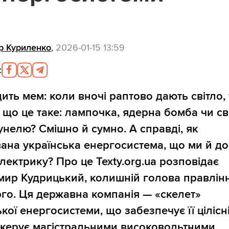
р Куриленко
,
2026-01-15 13:59
:
дить мем: коли вночі раптово дають світло, 
 що це таке: лампочка, ядерна бомба чи св
тунелю? Смішно й сумно. А справді, як
ана українська енергосистема, що ми й до
лектрику? Про це Texty.org.ua розповідає
ир Кудрицький, колишній голова правлін
го. Ця державна компанія — «скелет»
кої енергосистеми, що забезпечує її цілісні
 керує магістральними високовольтними