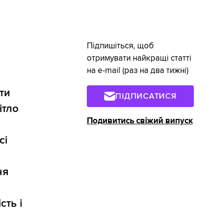
Підпишіться, щоб
отримувати найкращі статті
на e-mail (раз на два тижні)
ти
ПІДПИСАТИСЯ
ітло
Подивитись свіжий випуск
сі
ня
сть і