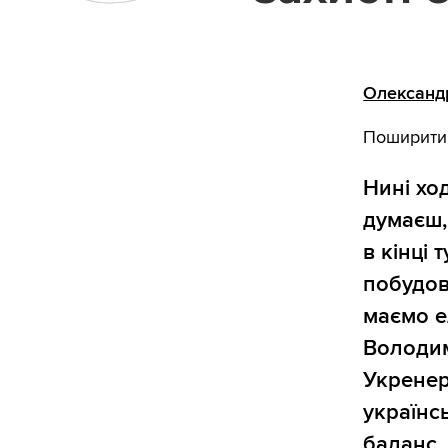
Олександ
Поширити
Нині хо
думаєш,
в кінці 
побудов
маємо е
Володим
Укренер
українсь
баланс,