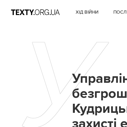
ХІД ВІЙНИ
ПОСЛ
У
Управлін
безгрош
Кудриць
захисті