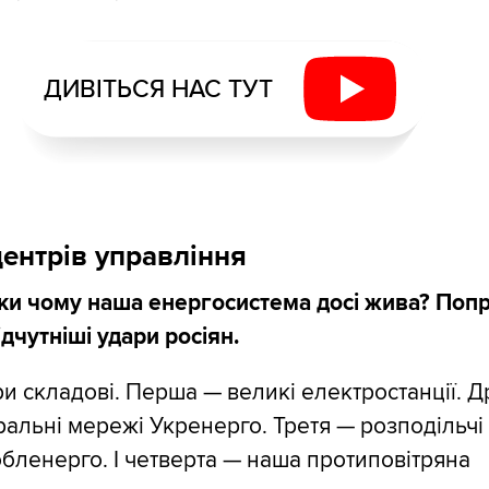
ДИВІТЬСЯ НАС ТУТ
центрів управління
ки чому наша енергосистема досі жива? Поп
ідчутніші удари росіян.
ри складові. Перша — великі електростанції. Д
ральні мережі Укренерго. Третя — розподільчі
бленерго. І четверта — наша протиповітряна