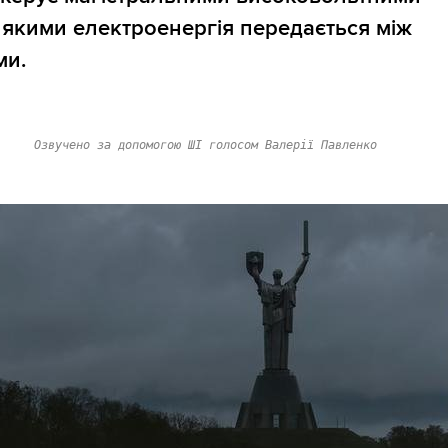
, якими електроенергія передається між
ми.
Озвучено за допомогою ШІ голосом Валерії Павленко