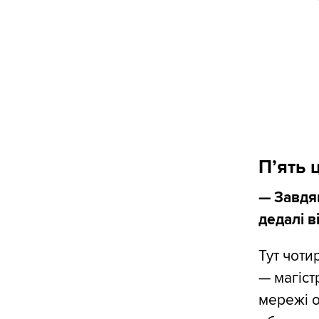
П’ять 
— Завдя
дедалі в
Тут чоти
— магіст
мережі о