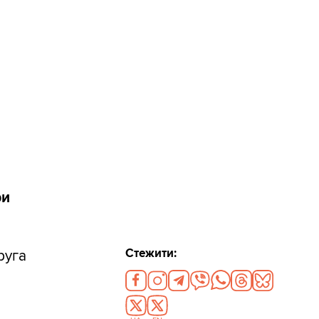
ри
Стежити:
руга