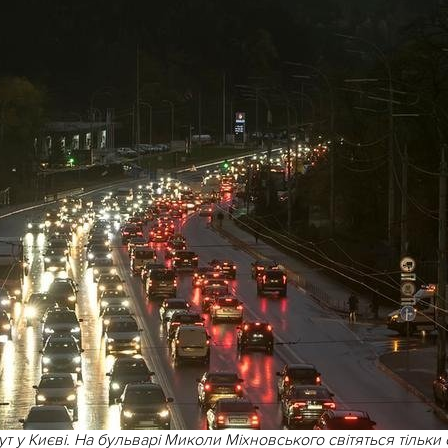
ут у Києві. На бульварі Миколи Міхновського світяться тільки