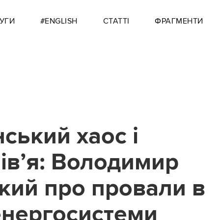
УГИ
#ENGLISH
СТАТТІ
ФРАГМЕНТИ
ський хаос і
ів’я: Володимир
кий про провали в
 енергосистеми