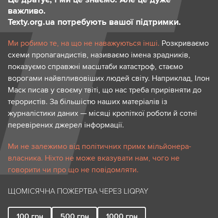
важливо.
Texty.org.ua потребують вашої підтримки.
Ми робимо те, на що не наважуються інші.
Розкриваємо
схеми пропагандистів, називаємо імена зрадників,
показуємо справжні масштаби катастроф, стаємо
ворогами найвпливовіших людей світу. Наприклад, Ілон
Маск писав у своєму твіті, що нас треба прирівняти до
терористів. За більшістю наших матеріалів із
журналістики даних — місяці кропіткої роботи й сотні
перевірених джерел інформації.
Ми не залежимо від політичних примх мільйонера-
власника. Ніхто не може вказувати нам, чого не
говорити чи про що не повідомляти.
ЩОМІСЯЧНА ПОЖЕРТВА ЧЕРЕЗ LIQPAY
100
грн
500
грн
1000
грн