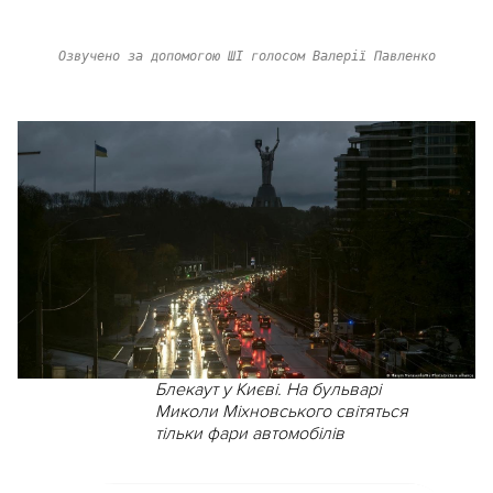
Озвучено за допомогою ШІ голосом Валерії Павленко
Блекаут у Києві. На бульварі
Миколи Міхновського світяться
тільки фари автомобілів