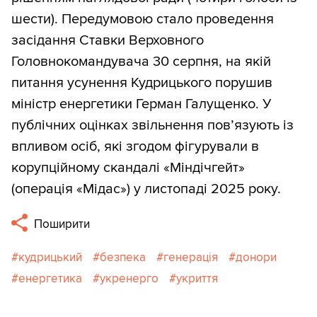
шести). Передумовою стало проведення
засідання Ставки Верховного
Головнокомандувача 30 серпня, на якій
питання усунення Кудрицького порушив
міністр енергетики Герман Галущенко. У
публічних оцінках звільнення пов’язують із
впливом осіб, які згодом фігурували в
корупційному скандалі «Міндічгейт»
(операція «Мідас») у листопаді 2025 року.
Поширити
кудрицький
безпека
генерація
донори
енергетика
укренерго
укриття