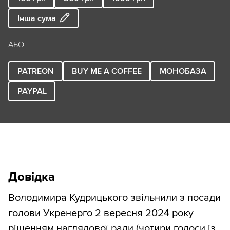
Інша сума
АБО
PATREON
BUY ME A COFFEE
МОНОБАЗА
PAYPAL
Довідка
Володимира Кудрицького звільнили з посади
голови Укренерго 2 вересня 2024 року
рішенням наглядової ради (чотири голоси із