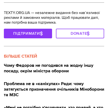
TEXTY.ORG.UA — незалежне видання без навʼязливої
реклами й замовних матеріалів. Щоб працювати далі,
нам потрібна ваша підтримка.
ПІДТРИМАТИ
DONATE
БІЛЬШЕ СТАТЕЙ
Чому Федоров не погодився на жодну іншу
посаду, окрім міністра оборони
Проблема не в «канікулах» Ради: чому
затягується призначення очільників Міноборони
та МЗС
«Мені не потрібно з'ясовувати, хто правий, а хто