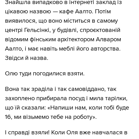
Знайшла випадково в інтернеті заклад із
цікавою назвою
—
кафе Аалто. Потім
виявилося, що воно міститься в самому
центрі Гельсінкі, у будівлі, спроєктованій
відомим фінським архітектором Алваром
Аалто, і має навіть меблі його авторства.
Звідси й назва.
Олю туди погодилися взяти.
Вона так зраділа і так самовіддано, так
захоплено прибирала посуд і мила тарілки,
що їй сказали: «Напиши нам, коли тобі буде
16, ми візьмемо тебе на роботу».
І справді взяли! Коли Оля вже навчалася в