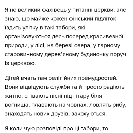
Я не великий фахівець у питанні церкви, але
знаю, що майже кожен фінський підліток
їздить улітку в такі табори, які
організовуються десь посеред красивезної
природи, у лісі, на березі озера, у гарному
старовинному деревʼяному будиночку поруч
із церквою.
Дітей вчать там релігійних премудростей.
Вони відвідують служби та й просто радіють
життю, співають пісні під гітару біля
вогнища, плавають на човнах, ловлять рибу,
знаходять нових друзів, закохуються.
Я коли чую розповіді про ці табори, то