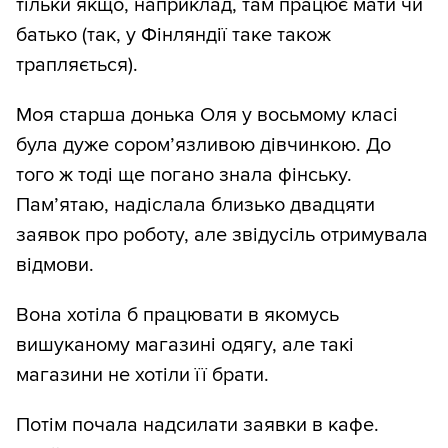
тільки якщо, наприклад, там працює мати чи
батько (так, у Фінляндії таке також
трапляється).
Моя старша донька Оля у восьмому класі
була дуже соромʼязливою дівчинкою. До
того ж тоді ще погано знала фінську.
Памʼятаю, надіслала близько двадцяти
заявок про роботу, але звідусіль отримувала
відмови.
Вона хотіла б працювати в якомусь
вишуканому магазині одягу, але такі
магазини не хотіли її брати.
Потім почала надсилати заявки в кафе.