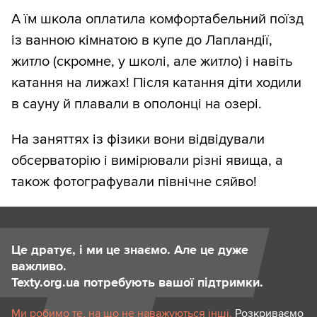
А їм школа оплатила комфортабельний поїзд
із ванною кімнатою в купе до Лапландії,
житло (скромне, у школі, але житло) і навіть
катання на лижах! Після катання діти ходили
в сауну й плавали в ополонці на озері.
На заняттях із фізики вони відвідували
обсерваторію і вимірювали різні явища, а
також фотографували північне сяйво!
Це дратує, і ми це знаємо. Але це дуже
важливо.
Texty.org.ua потребують вашої підтримки.
Ми робимо те, на що не наважуються інші.
Розкриваємо