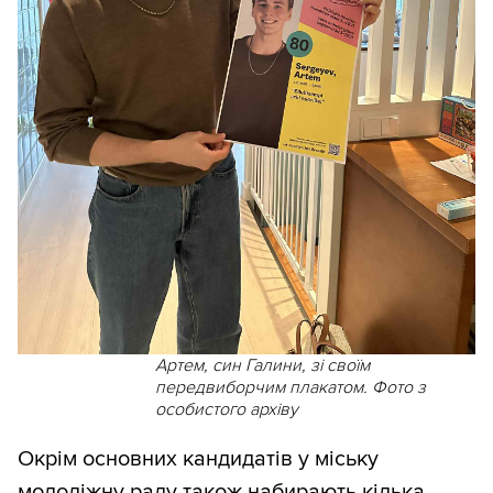
Артем, син Галини, зі своїм
передвиборчим плакатом. Фото з
особистого архіву
Окрім основних кандидатів у міську
молодіжну раду також набирають кілька