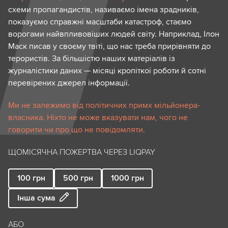
схеми пропагандистів, називаємо імена зрадників,
показуємо справжні масштаби катастроф, стаємо
ворогами найвпливовіших людей світу. Наприклад, Ілон
Маск писав у своєму твіті, що нас треба прирівняти до
терористів. За більшістю наших матеріалів із
журналістики даних — місяці кропіткої роботи й сотні
перевірених джерел інформації.
Ми не залежимо від політичних примх мільйонера-
власника. Ніхто не може вказувати нам, чого не
говорити чи про що не повідомляти.
ЩОМІСЯЧНА ПОЖЕРТВА ЧЕРЕЗ LIQPAY
100
грн
500
грн
1000
грн
Інша сума
АБО