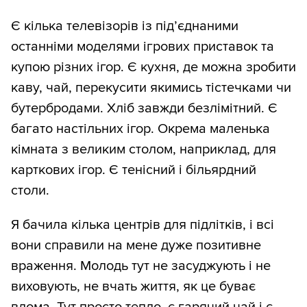
Є кілька телевізорів із підʼєднаними
останніми моделями ігрових приставок та
купою різних ігор. Є кухня, де можна зробити
каву, чай, перекусити якимись тістечками чи
бутербродами. Хліб завжди безлімітний. Є
багато настільних ігор. Окрема маленька
кімната з великим столом, наприклад, для
карткових ігор. Є тенісний і більярдний
столи.
Я бачила кілька центрів для підлітків, і всі
вони справили на мене дуже позитивне
враження. Молодь тут не засуджують і не
виховують, не вчать життя, як це буває
вдома. Тут просто тепло, є гарячий чай і є