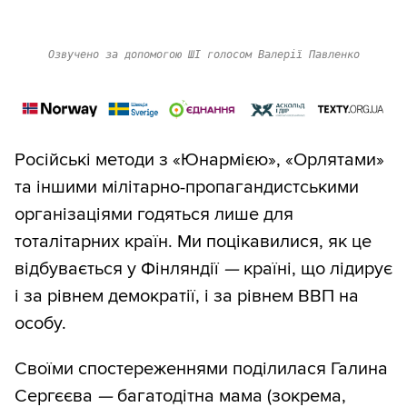
Озвучено за допомогою ШІ голосом Валерії Павленко
Російські методи з «Юнармією», «Орлятами»
та іншими мілітарно-пропагандистськими
організаціями годяться лише для
тоталітарних країн. Ми поцікавилися, як це
відбувається у Фінляндії
—
країні, що лідирує
і за рівнем демократії, і за рівнем ВВП на
особу.
Своїми спостереженнями поділилася Галина
Сергєєва
—
багатодітна мама (зокрема,