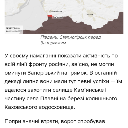
Південь. Степногірськ перед
Запоріжжям
У своєму намаганні показати активність по
всій лінії фронту росіяни, звісно, не могли
оминути Запорізький напрямок. В останній
декаді липня вони мали тут певні успіхи — їм
вдалося захопити селище Кам’янське і
частину села Плавні на березі колишнього
Каховського водосховища.
Попри значні втрати, ворог спробував