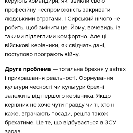
керують командири, які звикли свою
професійну неспроможність закривати
людськими втратами. І Сирський нічого не
робить, щоб змінити це. Йому, вочевидь, із
такими підлеглими комфортно. Але ці
військові керівники, як свідчать дані,
поступово програють війну.
Друга
проблема
—
тотальна брехня у звітах
і прикрашання реальності. Формування
культури чесності чи культури брехні
залежить від першого керівника. Якщо
керівник не хоче чути правду чи ті, хто її
каже, втрачають посади, решта також
брехатиме. Це те, що відбувається в ЗСУ
зараз.