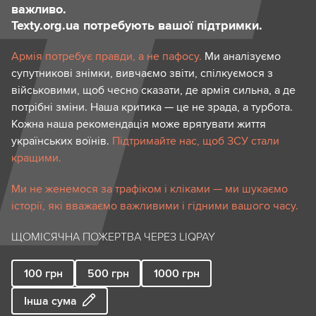
важливо.
Texty.org.ua потребують вашої підтримки.
Армія потребує правди, а не пафосу.
Ми аналізуємо
супутникові знімки, вивчаємо звіти, спілкуємося з
військовими, щоб чесно сказати, де армія сильна, а де
потрібні зміни. Наша критика — це не зрада, а турбота.
Кожна наша рекомендація може врятувати життя
українських воїнів.
Підтримайте нас, щоб ЗСУ стали
кращими.
Ми не женемося за трафіком і кліками — ми шукаємо
історії, які вважаємо важливими і гідними вашого часу.
ЩОМІСЯЧНА ПОЖЕРТВА ЧЕРЕЗ LIQPAY
100
грн
500
грн
1000
грн
Інша сума