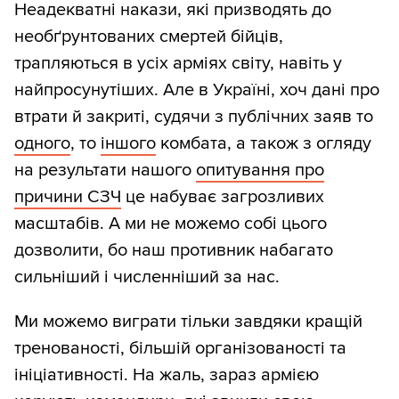
Неадекватні накази, які призводять до
необґрунтованих смертей бійців,
трапляються в усіх арміях світу, навіть у
найпросунутіших. Але в Україні, хоч дані про
втрати й закриті, судячи з публічних заяв то
одного
, то
іншого
комбата, а також з огляду
на результати нашого
опитування про
причини СЗЧ
це набуває загрозливих
масштабів. А ми не можемо собі цього
дозволити, бо наш противник набагато
сильніший і численніший за нас.
Ми можемо виграти тільки завдяки кращій
тренованості, більшій організованості та
ініціативності. На жаль, зараз армією