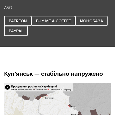
АБО
PATREON
BUY ME A COFFEE
МОНОБАЗА
PAYPAL
Куп’янськ
—
стабільно напружено