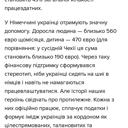
дітей, у 2024 році відкрила ресторан
працездатних.
української кухні в Східній Німеччині
У Німеччині українці отримують значну
й створила культурний осередок із
допомогу. Доросла людина — близько 560
розмовним клубом та бібліотекою.
євро щомісяця, дитина — 470 євро (для
порівняння: у сусідній Чехії ця сума
становить близько 190 євро). Через таку
фінансову підтримку сформувався
стереотип, ніби українці сидять на шиї в
німців і навіть не намагаються
працевлаштуватися. Але історії наших
героїнь свідчать про протилежне. Кожна з
них офіційно працює, сплачує податки і
формує імідж українців за кордоном як
цілеспрямованих, талановитих та