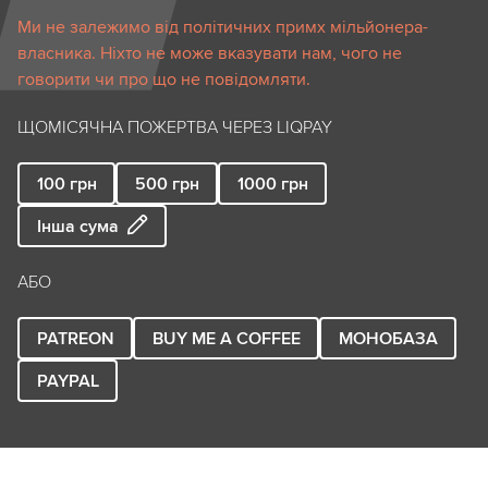
Ми не залежимо від політичних примх мільйонера-
власника. Ніхто не може вказувати нам, чого не
говорити чи про що не повідомляти.
ЩОМІСЯЧНА ПОЖЕРТВА ЧЕРЕЗ LIQPAY
100
грн
500
грн
1000
грн
Інша сума
АБО
PATREON
BUY ME A COFFEE
МОНОБАЗА
PAYPAL