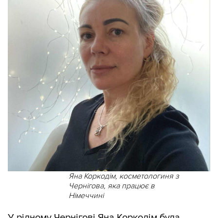
Яна Коркодім, косметологиня з
Чернігова, яка працює в
Німеччині
У рідному Чернігові Яна Коркодім була