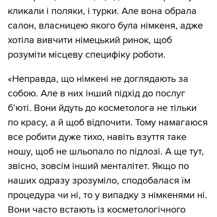
кликали і поляки, і турки. Але вона обрала
салон, власницею якого була німкеня, адже
хотіла вивчити німецький ринок, щоб
розуміти місцеву специфіку роботи.
«Неправда, що німкені не доглядають за
собою. Але в них інший підхід до послуг
б’юті. Вони йдуть до косметолога не тільки
по красу, а й щоб відпочити. Тому намагаюся
все робити дуже тихо, навіть взуття таке
ношу, щоб не шльопало по підлозі. А ще тут,
звісно, зовсім інший менталітет. Якщо по
наших одразу зрозуміло, сподобалася їм
процедура чи ні, то у випадку з німкенями ні.
Вони часто встають із косметологічного