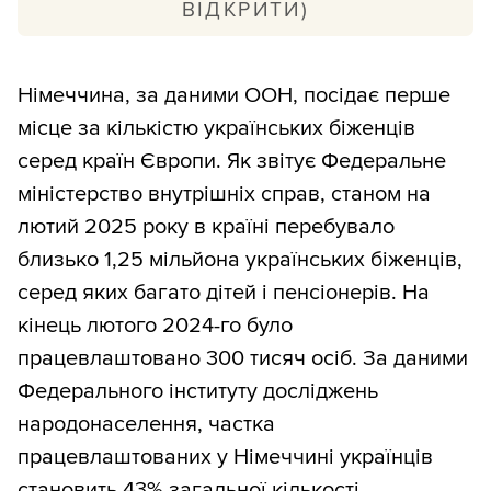
ВІДКРИТИ)
У Німеччині перебуває понад 1,25
мільйона українських біженців, із
Німеччина, за даними ООН, посідає перше
яких щонайменше 300 тисяч уже
місце за кількістю українських біженців
працює офіційно.
серед країн Європи. Як звітує Федеральне
Попри соціальні виплати, українці
міністерство внутрішніх справ, станом на
активно влаштовуються на роботу
лютий 2025 року в країні перебувало
або відкривають власний бізнес.
близько 1,25 мільйона українських біженців,
Косметологиня Яна Коркодім із
серед яких багато дітей і пенсіонерів. На
Чернігова відкрила власний
кінець лютого 2024-го було
косметологічний кабінет у Берліні.
працевлаштовано 300 тисяч осіб. За даними
Фотографка Галина Романюк із
Федерального інституту досліджень
Києва відкрила власний бізнес,
народонаселення, частка
працює в магазині й волонтерить.
працевлаштованих у Німеччині українців
Киянка Ольга Харченко, мама трьох
становить 43% загальної кількості