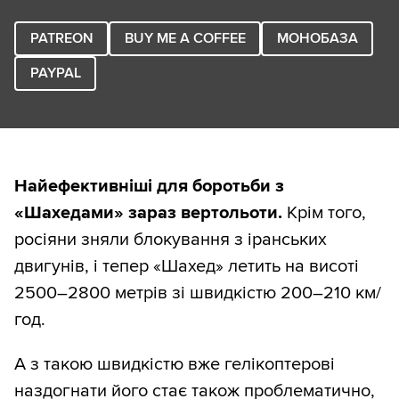
PATREON
BUY ME A COFFEE
МОНОБАЗА
PAYPAL
Найефективніші для боротьби з
«Шахедами» зараз вертольоти.
Крім того,
росіяни зняли блокування з іранських
двигунів, і тепер «Шахед» летить на висоті
2500–2800 метрів зі швидкістю 200–210 км/
год.
А з такою швидкістю вже гелікоптерові
наздогнати його стає також проблематично,