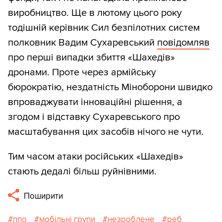
виробництво. Ще в лютому цього року
тодішній керівник Сил безпілотних систем
полковник Вадим Сухаревський
повідомляв
про перші випадки збиття «Шахедів»
дронами. Проте через армійську
бюрократію, нездатність Міноборони швидко
впроваджувати інноваційні рішення, а
згодом і відставку Сухаревського про
масштабування цих засобів нічого не чути.
Тим часом атаки російських «Шахедів»
стають дедалі більш руйнівними.
Поширити
ппо
мобільні групи
незроблене
реб