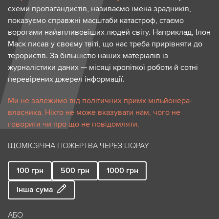
схеми пропагандистів, називаємо імена зрадників,
показуємо справжні масштаби катастроф, стаємо
ворогами найвпливовіших людей світу. Наприклад, Ілон
Маск писав у своєму твіті, що нас треба прирівняти до
терористів. За більшістю наших матеріалів із
журналістики даних — місяці кропіткої роботи й сотні
перевірених джерел інформації.
Ми не залежимо від політичних примх мільйонера-
власника. Ніхто не може вказувати нам, чого не
говорити чи про що не повідомляти.
ЩОМІСЯЧНА ПОЖЕРТВА ЧЕРЕЗ LIQPAY
100
грн
500
грн
1000
грн
Інша сума
АБО