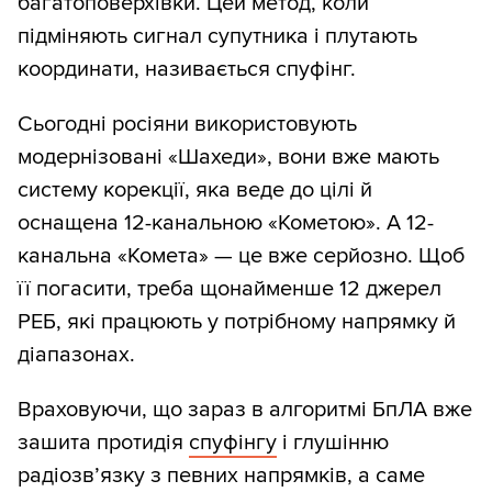
багатоповерхівки. Цей метод, коли
підміняють сигнал супутника і плутають
координати, називається спуфінг.
Сьогодні росіяни використовують
модернізовані «Шахеди», вони вже мають
систему корекції, яка веде до цілі й
оснащена 12-канальною «Кометою». А 12-
канальна «Комета» — це вже серйозно. Щоб
її погасити, треба щонайменше 12 джерел
РЕБ, які працюють у потрібному напрямку й
діапазонах.
Враховуючи, що зараз в алгоритмі БпЛА вже
зашита протидія
спуфінгу
і глушінню
радіозв’язку з певних напрямків, а саме