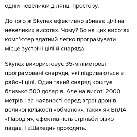
одній невеликій ділянці простору.
До того ж Skynex ефективно збиває цілі на
невеликих висотах. Чому? Бо на цих висотах
комп’ютер здатний легко програмувати
місце зустрічі цілі й снаряда.
Skynex використовує 35-міліметрові
програмовані снаряди, які підриваються в
районі цілі. Один такий снаряд коштує
близько 500 доларів. Але на висоті 2000
метрів і за наявності серед зграї дронів
великої кількості «обманок», таких як БпЛА
«Пародія», ефективність стрільби різко
падає. І «Шахеди» проходять.