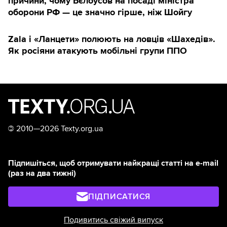
причини, чому Бєлоусов на посаді міністра
оборони РФ — це значно гірше, ніж Шойгу
Zala і «Ланцети» полюють на ловців «Шахедів».
Як росіяни атакують мобільні групи ППО
©
2010—2026 Texty.org.ua
Підпишіться, щоб отримувати найкращі статті на e-mail
(раз на два тижні)
ПІДПИСАТИСЯ
Подивитись свіжий випуск