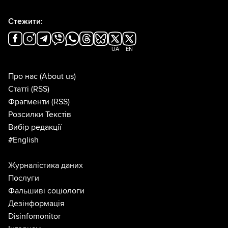
Стежити:
UA
EN
Про нас
(About us)
Статті
(RSS)
Фрагменти
(RSS)
Розсилки Текстів
Вибір редакції
#English
Журналістика даних
Послуги
Фальшиві соціологи
Дезінформація
Disinfomonitor