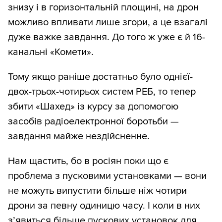
знизу і в горизонтальній площині, на дрон
можливо впливати лише згори, а це взагалі
дуже важке завдання. До того ж уже є й 16-
канальні «Комети».
Тому якщо раніше достатньо було однієї-
двох-трьох-чотирьох систем РЕБ, то тепер
збити «Шахед» із курсу за допомогою
засобів радіоелектронної боротьби —
завдання майже нездійсненне.
Нам щастить, бо в росіян поки що є
проблема з пусковими установками — вони
не можуть випустити більше ніж чотири
дрони за певну одиницю часу. І коли в них
з’явиться більше пускових установок для