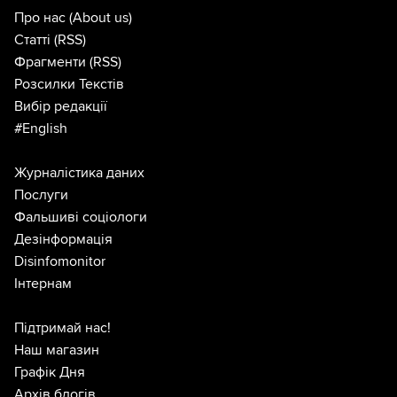
Про нас
(About us)
Статті
(RSS)
Фрагменти
(RSS)
Розсилки Текстів
Вибір редакції
#English
Журналістика даних
Послуги
Фальшиві соціологи
Дезінформація
Disinfomonitor
Інтернам
Підтримай нас!
Наш магазин
Графік Дня
Архів блогів