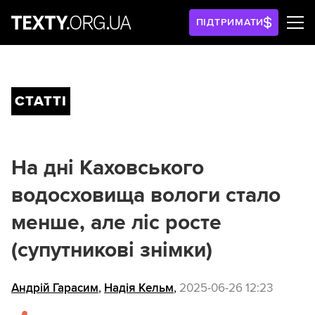
ПІДТРИМАТИ
СТАТТІ
На дні Каховського
водосховища вологи стало
менше, але ліс росте
(супутникові знімки)
Андрій Гарасим
,
Надія Кельм
,
2025-06-26 12:23