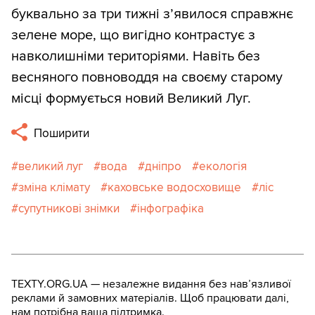
буквально за три тижні з’явилося справжнє
зелене море, що вигідно контрастує з
навколишніми територіями. Навіть без
весняного повноводдя на своєму старому
місці формується новий Великий Луг.
Поширити
великий луг
вода
дніпро
екологія
зміна клімату
каховське водосховище
ліс
супутникові знімки
інфографіка
TEXTY.ORG.UA — незалежне видання без навʼязливої
реклами й замовних матеріалів. Щоб працювати далі,
нам потрібна ваша підтримка.