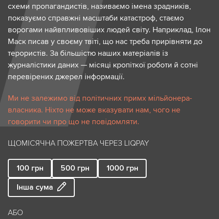
схеми пропагандистів, називаємо імена зрадників,
показуємо справжні масштаби катастроф, стаємо
ворогами найвпливовіших людей світу. Наприклад, Ілон
Маск писав у своєму твіті, що нас треба прирівняти до
терористів. За більшістю наших матеріалів із
журналістики даних — місяці кропіткої роботи й сотні
перевірених джерел інформації.
Ми не залежимо від політичних примх мільйонера-
власника. Ніхто не може вказувати нам, чого не
говорити чи про що не повідомляти.
ЩОМІСЯЧНА ПОЖЕРТВА ЧЕРЕЗ LIQPAY
100
грн
500
грн
1000
грн
Інша сума
АБО