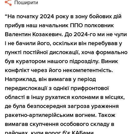
Поширити
“На початку 2024 року в зону бойових дій
прибув наш начальник ППО полковник
Валентин Козакевич. До 2024-го ми не чули
і не бачили його, оскільки він перебував у
пункті постійної дислокації, хоча формально
був куратором нашого підрозділу. Виник
конфлікт через його некомпетентність.
Наприклад, він вимагав у період
передислокації з однієї прифронтової
області в іншу рухатися колонами в місцях,
де була безпосередня загроза ураження
ракетно-артилерійським вогнем. Також
вимагав скупчення особового складу в
районах, куди ворог б’є КАБами,