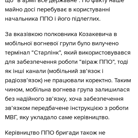
що “в армії все державне”. По факту наше
майно досі перебуває в користуванні
начальника ППО і його підлеглих.
За вказівкою полковника Козакевича в
мобільної вогневої групи було вилучено
термінал “Старлінк”, який використовувався
для забезпечення роботи “віраж ППО”, тоді
як інші канали (мобільний зв’язок і
радіозв’язок) не працювали коректно. Таким
чином, мобільна вогнева група залишилася
без надійного зв’язку, хоча забезпечення
зв’язком передбачене інструкцією з роботи
МВГ, яку укладало саме керівництво.
Керівництво ППО бригади також не