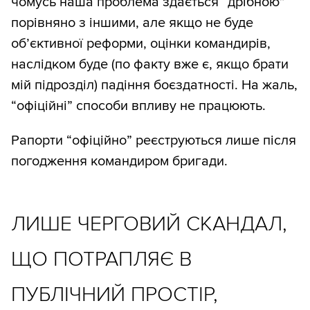
чомусь наша проблема здається “дрібною”
порівняно з іншими, але якщо не буде
об’єктивної реформи, оцінки командирів,
наслідком буде (по факту вже є, якщо брати
мій підрозділ) падіння боєздатності. На жаль,
“офіційні” способи впливу не працюють.
Рапорти “офіційно” реєструються лише після
погодження командиром бригади.
ЛИШЕ ЧЕРГОВИЙ СКАНДАЛ,
ЩО ПОТРАПЛЯЄ В
ПУБЛІЧНИЙ ПРОСТІР,