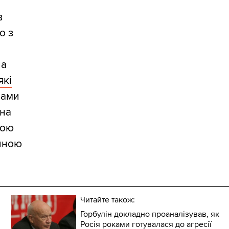
в
о з
на
які
бами
она
ною
ійною
Читайте також:
Горбулін докладно проаналізував, як
Росія роками готувалася до агресії