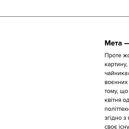
Мета 
Проте жо
картину,
чайника»
воєнних 
тому, що
квітня о
політтех
згідно з
своє іс