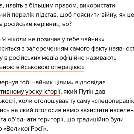
, навіть з більшим правом, використати
ний перелік підстав, щоб пояснити війну, як ц
 російське керівництво?
1) Я ніколи не позичав у тебе чайник»
оситься з запереченням самого факту наявност
ку в російських медіа
офіційно називають
льною військовою операцією»
.
овернув тобі чайник цілим» відповідає
тивному уроку історії
, який Путін дав
кості, коли оголошував ту саму «спецоперацію
сь на який оголосив намір захистити населе
та об’єднати території, що традиційно були
 «Великої Росії».