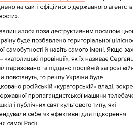
ено на сайті офіційного державного агентств
вости».
 залишилося поза деструктивним посилом цьо
країну буде позбавлено територіальної ціліснос
ої самобутності й навіть самого імені. Якщо зах
— «католицькі провінції», як їх називає Сергєй
ілітаризовано та піддано постійній загрозі вій
и повстануть, то решту України буде
ковано російській «кураторській» владі, зокр
державної пропагандистської машини телебач
шкіл і публічних свят культового типу, які
ендували себе як ефективні для підкорення
я самої Росії.