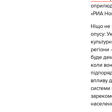
оприлюдн
«РИА Но
Ніщо не
опусу: У
культурн
регіони 
буде дем
коли вон
підпоряд
впливу 
системи 
зареком
населенн