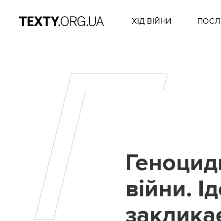
ХІД ВІЙНИ
ПОСЛ
Г
Геноцидн
війни. І
закликає