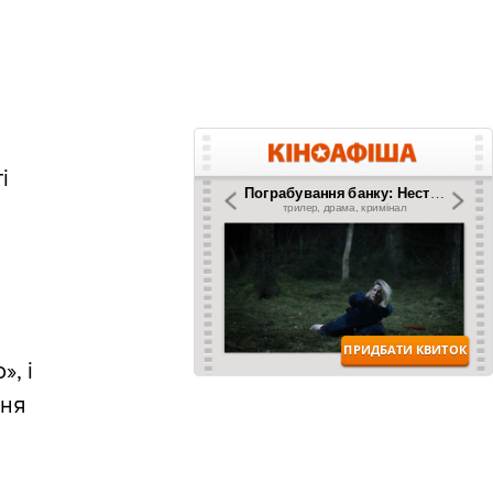
е
і
», і
ння