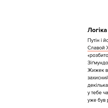
Логіка
Путін і 
Славой
«розбито
Зіґмундо
Жижек ви
захисний
декілька
у тебе ч
уже був 