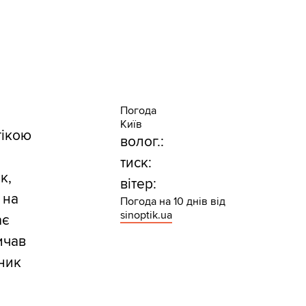
Погода
Київ
гікою
волог.:
тиск:
к,
вітер:
 на
Погода на 10 днів від
sinoptik.ua
ає
ичав
йник