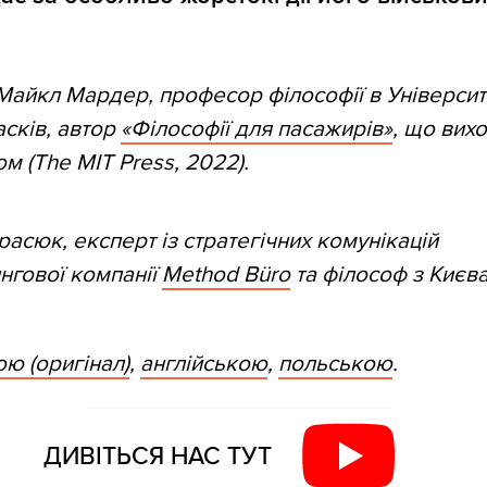
Майкл Мардер, професор філософії в Університ
асків, автор
«Філософії для пасажирів»
, що вих
м (The MIT Press, 2022).
расюк, експерт із стратегічних комунікацій
нгової компанії
Method Büro
та філософ з Києва
ю (оригінал)
,
англійською
,
польською
.
ДИВІТЬСЯ НАС ТУТ