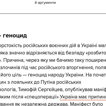
й аргументи
— геноцид
рстокість російських воєнних дій в Україні м
 яка значно відрізняється від безладу «розбит
. Причина, через яку ми бачимо таку поширен
злочинів під час російського вторгнення, поля
 його ціль — геноцид народу України. На поча
дин з лояльних до Путіна російських
нологів, Тимофій Сергєйцев, опублікував маніф
 яким після «спецоперації»
Україна має припин
нування як незалежна держава
. Маніфест було