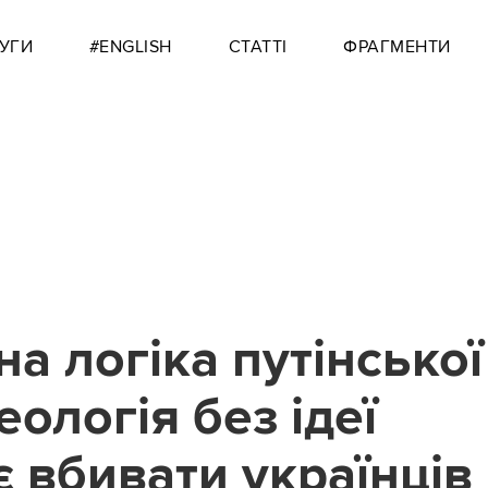
УГИ
#ENGLISH
СТАТТІ
ФРАГМЕНТИ
а логіка путінської
деологія без ідеї
 вбивати українців