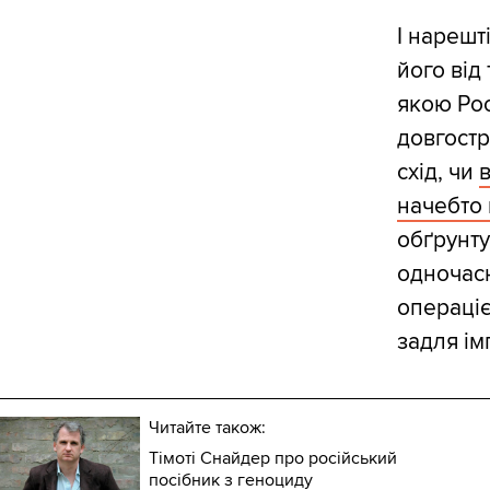
І нарешт
його від
якою Рос
довгост
схід, чи
начебто 
обґрунту
одночас
операціє
задля ім
Читайте також:
Тімоті Снайдер про російський
посібник з геноциду