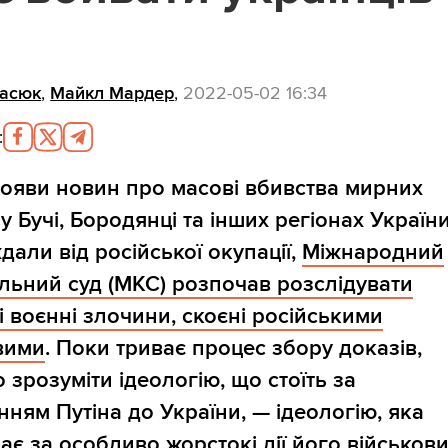
расюк
,
Майкл Мардер
,
2022-05-02 16:34
:
ояви новин про масові вбивства мирних
у Бучі, Бородянці та інших регіонах України
дали від російської окупації,
Міжнародний
льний суд (МКС) розпочав розслідувати
і воєнні злочини, скоєні російськими
вими
. Поки триває процес збору доказів,
 зрозуміти ідеологію, що стоїть за
нням Путіна до України, — ідеологію, яка
ає за особливо жорстокі дії його військови