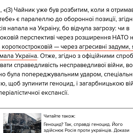
і, «(3) Чайник уже був розбитим, коли я отрима
 тебе» є паралеллю до оборонної позиції, згідн
ія напала на Україну, бо відчула загрозу: чи в
роковій перспективі через розширення НАТО 
в короткостроковій — через агресивні задуми, 
мала Україна
. Отже, згідно з офіційними спро
вати справедливість несправедливої війни, в
но була попереджувальним ударом, спеціаль
ю, щоб зупинити геноцид, і загарбницькою в
періалістичної експансії.
Читайте також:
Геноцид? Так, справді геноцид. Його
здійснює Росія проти українців. Докази