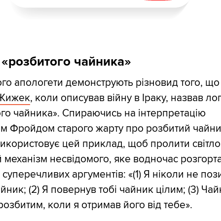
 «розбитого чайника»
його апологети демонструють різновид того, що
 Жижек
, коли описував війну в Іраку, назвав ло
го чайника». Спираючись на інтерпретацію
м Фройдом старого жарту про розбитий чайни
користовує цей приклад, щоб пролити світло
 механізм несвідомого, яке водночас розгорт
 суперечливих аргументів: «(1) Я ніколи не поз
айник; (2) Я повернув тобі чайник цілим; (3) Ча
розбитим, коли я отримав його від тебе».