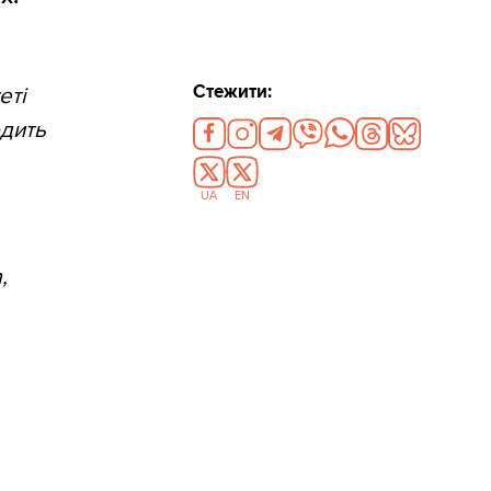
Стежити:
еті
одить
UA
EN
,