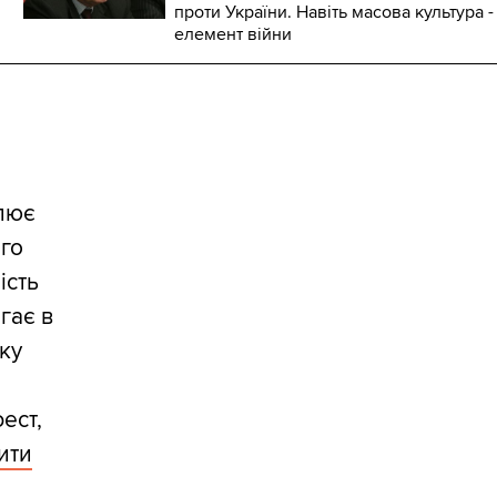
проти України. Навіть масова культура -
елемент війни
алює
ого
ість
гає в
тку
ест,
ити