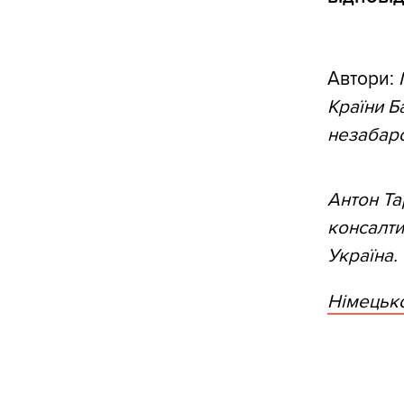
Автори:
Країни Б
незабаро
Антон Та
консалти
Україна.
Німецько