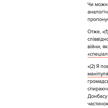
Чи можна
аналогіч
пропонує
Отже, «(
співвідн
війни, я
«спеціа
«(2) Я п
маніпуля
громадсь
спираючи
Донбасу 
частиною