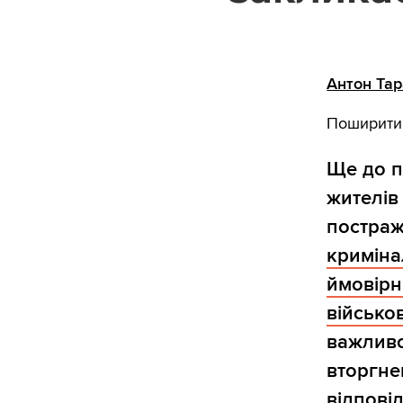
Антон Та
Поширити
Ще до п
жителів 
постраж
криміна
ймовірн
військо
важливо
вторгне
відповід