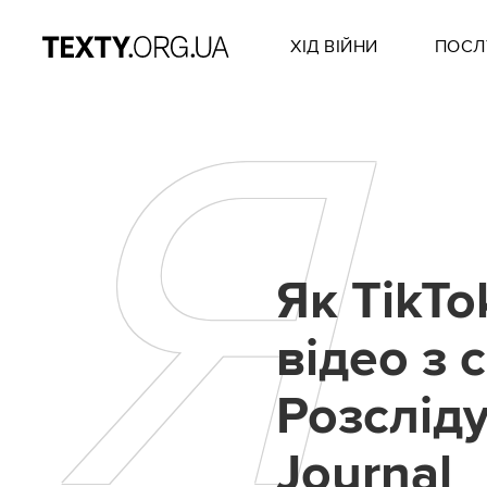
ХІД ВІЙНИ
ПОСЛ
Я
Як TikTo
відео з 
Розсліду
Journal