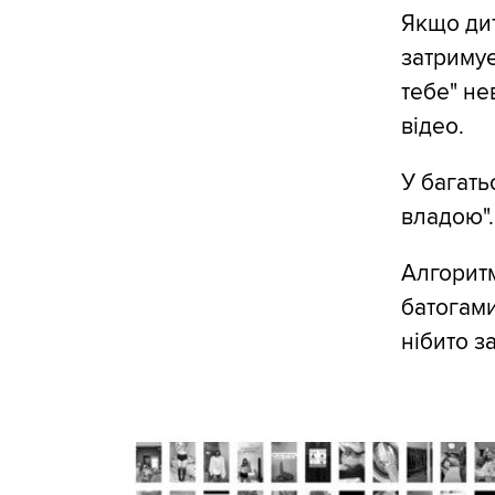
Якщо дит
затримує
тебе" не
відео.
У багать
владою".
Алгоритм
батогами
нібито 