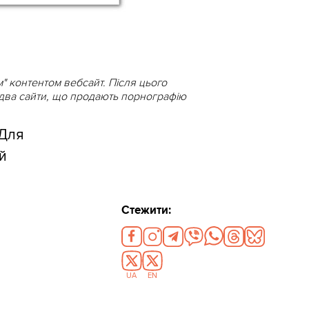
м" контентом вебсайт. Після цього
 два сайти, що продають порнографію
"Для
ий
Стежити:
UA
EN