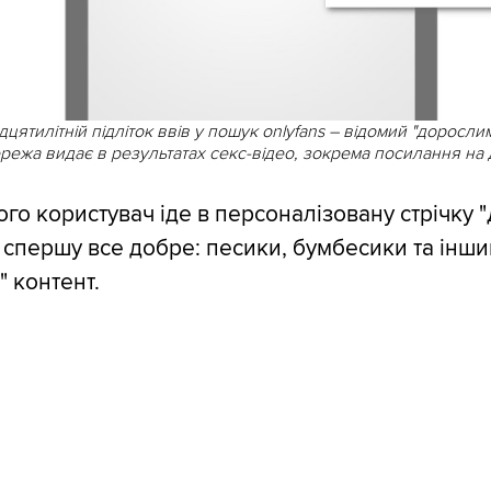
цятилітній підліток ввів у пошук onlyfans – відомий "доросли
режа видає в результатах секс-відео, зокрема посилання на
ого користувач іде в персоналізовану стрічку 
е спершу все добре: песики, бумбесики та інш
" контент.