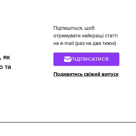
Підпишіться, щоб
отримувати найкращі статті
на e-mail (раз на два тижні)
, як
ПІДПИСАТИСЯ
о та
Подивитись свіжий випуск