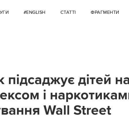
УГИ
#ENGLISH
СТАТТІ
ФРАГМЕНТИ
k підсаджує дітей н
сексом і наркотикам
вання Wall Street