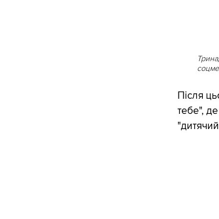
Тринад
соцме
Після ць
тебе", д
"дитячий