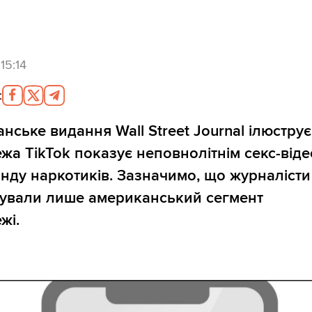
15:14
:
нське видання Wall Street Journal ілюструє
жа TikTok показує неповнолітнім секс-віде
нду наркотиків. Зазначимо, що журналісти
ували лише американський сегмент
жі.