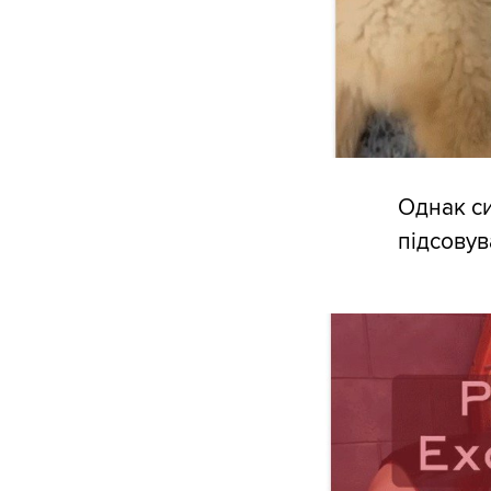
Однак си
підсовув