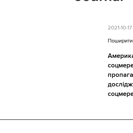
2021-10-17 
Поширити
Америка
соцмере
пропага
дослідж
соцмере