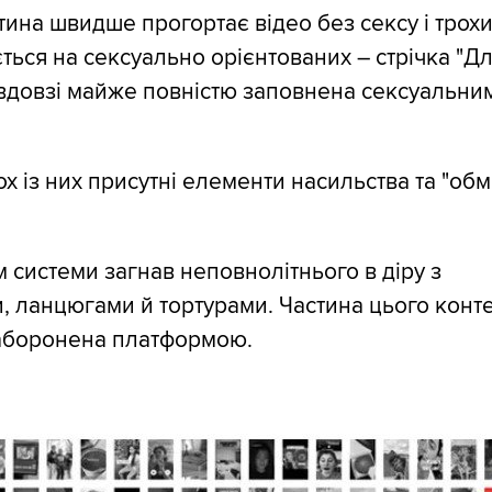
ина швидше прогортає відео без сексу і трох
ться на сексуально орієнтованих – стрічка "Д
вдовзі майже повністю заповнена сексуальни
ох із них присутні елементи насильства та "обм
 системи загнав неповнолітнього в діру з
, ланцюгами й тортурами. Частина цього конт
заборонена платформою.