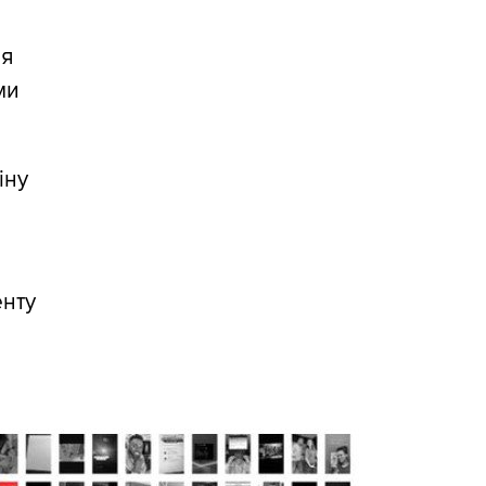
и
ля
ми
іну
енту