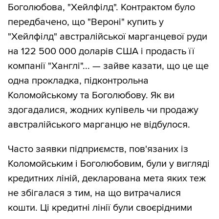
Боголюбова, "Хейлфілд". Контрактом було
передбачено, що "Вероні" купить у
"Хейлфілд" австралійської марганцевої руди
на 122 500 000 доларів США і продасть її
компанії "Ханглі"... — зайве казати, що це ще
одна прокладка, підконтрольна
Коломойському та Боголюбову. Як ви
здогадалися, жодних купівель чи продажу
австралійського марганцю не відбулося.
Часто заявки підприємств, пов'язаних із
Коломойським і Боголюбовим, були у вигляді
кредитних ліній, декларована мета яких теж
не збігалася з тим, на що витрачалися
кошти. Ці кредитні лінії були своєрідними