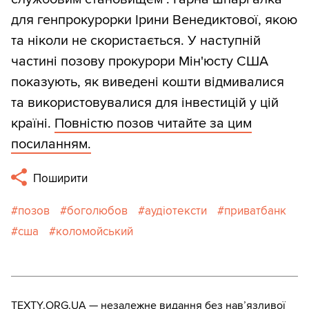
для генпрокурорки Ірини Венедиктової, якою
та ніколи не скористається. У наступній
частині позову прокурори Мін'юсту США
показують, як виведені кошти відмивалися
та використовувалися для інвестицій у цій
країні.
Повністю позов читайте за цим
посиланням.
Поширити
позов
боголюбов
аудіотексти
приватбанк
сша
коломойський
TEXTY.ORG.UA — незалежне видання без навʼязливої