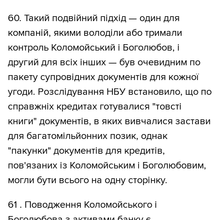
60. Такий подвійний підхід — один для
компаній, якими володіли або тримали
контроль Коломойський і Боголюбов, і
другий для всіх інших — був очевидним по
пакету супровідних документів для кожної
угоди. Розслідування НБУ встановило, що по
справжніх кредитах готувалися "товсті
книги" документів, в яких вивчалися застави
для багатомільйонних позик, однак
"пакунки" документів для кредитів,
пов'язаних із Коломойським і Боголюбовим,
могли бути всього на одну сторінку.
61 . Поводження Коломойського і
Боголюбова з активами банку є