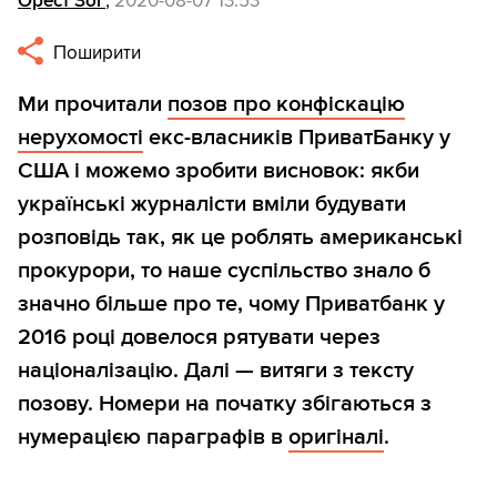
Орест Зог
,
2020-08-07 13:53
Поширити
Ми прочитали
позов про конфіскацію
нерухомості
екс-власників ПриватБанку у
США і можемо зробити висновок: якби
українські журналісти вміли будувати
розповідь так, як це роблять американські
прокурори, то наше суспільство знало б
значно більше про те, чому Приватбанк у
2016 році довелося рятувати через
націоналізацію. Далі — витяги з тексту
позову. Номери на початку збігаються з
нумерацією параграфів в
оригіналі
.