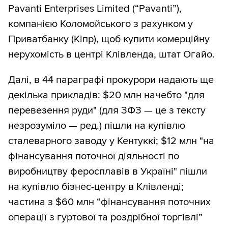
Pavanti Enterprises Limited (“Pavanti”),
компанією Коломойського з рахунком у
Приватбанку (Кіпр), щоб купити комерційну
нерухомість в центрі Клівленда, штат Огайо.
Далі, в 44 параграфі прокурори надають ще
декілька прикладів: $20 млн начебто "для
перевезення руди" (для ЗФЗ — це з тексту
незрозуміло — ред.) пішли на купівлю
сталеварного заводу у Кентуккі; $12 млн "на
фінансування поточної діяльності по
виробництву феросплавів в Україні" пішли
на купівлю бізнес-центру в Клівленді;
частина з $60 млн “фінансування поточних
операції з гуртової та роздрібної торгівлі”