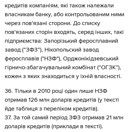
кредитів компаніям, які також належали
власникам банку, або контрольованим ними
через пов'язані сторони. До списку
пов'язаних сторін входять, серед інших, такі
підприємства: Запорізький феросплавний
завод (“ЗФЗ”), Нікопольский завод
феросплавів ("НЗФ"), Орджонікідзевський
гірничо-збагачувальний комбінат (“ОГЗК”),
кожен з яких знаходиться у їхній власності.
36. Тільки в 2010 році один лише НЗФ
отримав 126 млн доларів кредитів (у тексті
йде таблиця з переліком кредитів).
37. За той самий період ЗФЗ отримав 21 млн
доларів кредитів (приклади в тексті).