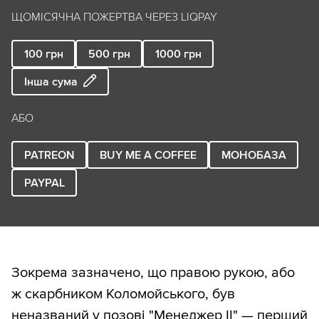
ЩОМІСЯЧНА ПОЖЕРТВА ЧЕРЕЗ LIQPAY
100
грн
500
грн
1000
грн
Інша сума
АБО
PATREON
BUY ME A COFFEE
МОНОБАЗА
PAYPAL
Зокрема зазначено, що правою рукою, або
ж скарбником Коломойського, був
неназваний у позові "Менеджер ІІ" — перший