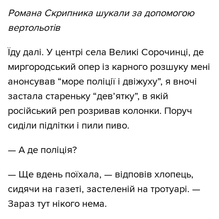
Романа Скрипника шукали за допомогою
вертольотів
Їду далі. У центрі села Великі Сорочинці, де
миргородський опер із карного розшуку мені
анонсував “море поліції і двіжуху”, я вночі
застала стареньку “дев’ятку”, в якій
російський реп розривав колонки. Поруч
сиділи підлітки і пили пиво.
— А де поліція?
— Ще вдень поїхала, — відповів хлопець,
сидячи на газеті, застеленій на тротуарі. —
Зараз тут нікого нема.