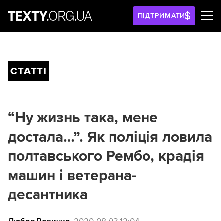
ПІДТРИМАТИ
СТАТТІ
“Ну жизнь така, мене
достала…”. Як поліція ловила
полтавського Рембо, крадія
машин і ветерана-
десантника