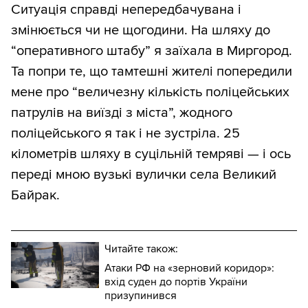
Ситуація справді непередбачувана і
змінюється чи не щогодини. На шляху до
“оперативного штабу” я заїхала в Миргород.
Та попри те, що тамтешні жителі попередили
мене про “величезну кількість поліцейських
патрулів на виїзді з міста”, жодного
поліцейського я так і не зустріла. 25
кілометрів шляху в суцільній темряві — і ось
переді мною вузькі вулички села Великий
Байрак.
Читайте також:
Атаки РФ на «зерновий коридор»:
вхід суден до портів України
призупинився