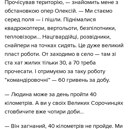
Прочісував територію, — знайомить мене з
обстановкою опер Олексій. — Ми стаємо
серед поля — і пішли. Піднімалися
квадрокоптери, вертольоти, безпілотники,
тепловізори... Нацгвардійці, розвідники,
снайпери на точках сидять. Це дуже великий
пласт роботи. От заходимо в село — там зі
ста хат жилих тільки 30, а 70 треба
прочесати. І отримуємо за таку роботу
“командіровочні” — 60 гривень за добу.
— Людина може за день пройти 40
кілометрів. А ви у своїх Великих Сорочинцях
стовбичите вже чотири доби…
— Він загнаний, 40 кілометрів не пройде. Ми