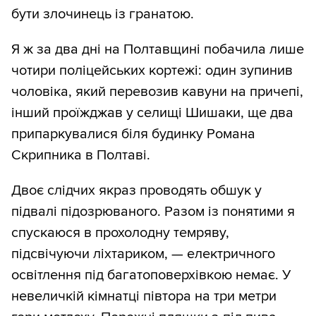
бути злочинець із гранатою.
Я ж за два дні на Полтавщині побачила лише
чотири поліцейських кортежі: один зупинив
чоловіка, який перевозив кавуни на причепі,
інший проїжджав у селищі Шишаки, ще два
припаркувалися біля будинку Романа
Скрипника в Полтаві.
Двоє слідчих якраз проводять обшук у
підвалі підозрюваного. Разом із понятими я
спускаюся в прохолодну темряву,
підсвічуючи ліхтариком, — електричного
освітлення під багатоповерхівкою немає. У
невеличкій кімнатці півтора на три метри