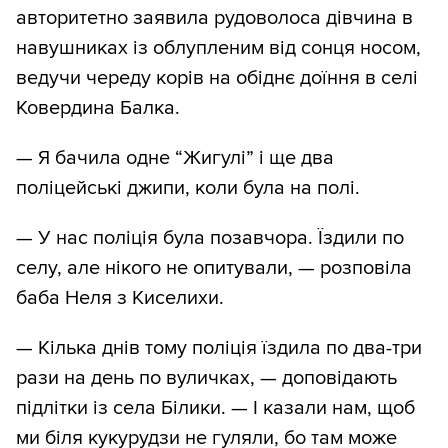
авторитетно заявила рудоволоса дівчина в
навушниках із облупленим від сонця носом,
ведучи череду корів на обіднє доїння в селі
Ковердина Балка.
— Я бачила одне “Жигулі” і ще два
поліцейські джипи, коли була на полі.
— У нас поліція була позавчора. Їздили по
селу, але нікого не опитували, — розповіла
баба Неля з Киселихи.
— Кілька днів тому поліція їздила по два-три
рази на день по вуличках, — доповідають
підлітки із села Білики. — І казали нам, щоб
ми біля кукурудзи не гуляли, бо там може