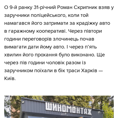
О 9-й ранку 31-річний Роман Скрипник взяв у
заручники поліцейського, коли той
намагався його затримати за крадіжку авто
в гаражному кооперативі. Через півтори
години переговорів злочинець почав
вимагати дати йому авто. І через п’ять
хвилин його прохання було виконано. Ще
через пів години чоловік разом із
заручником поїхали в бік траси Харків —
Київ.