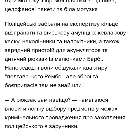
гори мотлоху. Порожні пляшки з-під пива,
целофанові пакети та біла мотузка
Поліцейські забрали на експертизу кільце
від гранати та військову амуніцію: кевларову
каску, наколінники та налокітники, а також
зарядний пристрій для акумулятора та
дитячий рюкзак із малюнками Барбі.
Напередодні вони обшукали квартиру
“полтавського Рембо”, але зброї та
боєприпасів там не знайшли.
— А рюкзак вам навіщо? — намагаюся
вловити логіку відбору предметів у межах
кримінального провадження про захоплення
поліцейського в заручники.