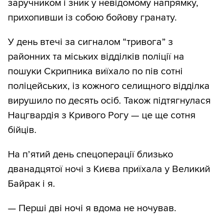
заручником і зник у невідомому напрямку,
прихопивши із собою бойову гранату.
У день втечі за сигналом “тривога” з
районних та міських відділків поліції на
пошуки Скрипника виїхало по пів сотні
поліцейських, із кожного селищного відділка
вирушило по десять осіб. Також підтягнулася
Нацгвардія з Кривого Рогу — це ще сотня
бійців.
На п’ятий день спецоперації близько
дванадцятої ночі з Києва приїхала у Великий
Байрак і я.
— Перші дві ночі я вдома не ночував.