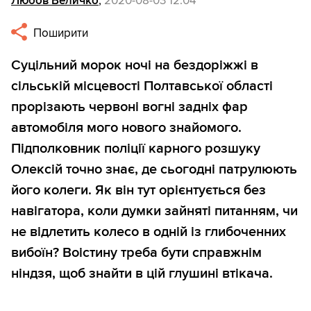
Любов Величко
,
2020-08-03 12:04
Поширити
Суцільний морок ночі на бездоріжжі в
сільській місцевості Полтавської області
прорізають червоні вогні задніх фар
автомобіля мого нового знайомого.
Підполковник поліції карного розшуку
Олексій точно знає, де сьогодні патрулюють
його колеги. Як він тут орієнтується без
навігатора, коли думки зайняті питанням, чи
не відлетить колесо в одній із глибоченних
вибоїн? Воістину треба бути справжнім
ніндзя, щоб знайти в цій глушині втікача.