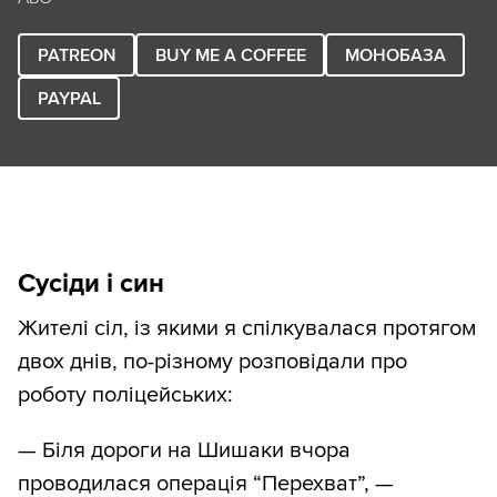
PATREON
BUY ME A COFFEE
МОНОБАЗА
PAYPAL
Сусіди і син
Жителі сіл, із якими я спілкувалася протягом
двох днів, по-різному розповідали про
роботу поліцейських:
— Біля дороги на Шишаки вчора
проводилася операція “Перехват”, —