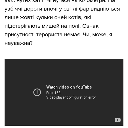
закинутих хат і тягнуться на кілометри. На
узбіччі дороги вночі у світлі фар видніються
лише жовті кульки очей котів, які
підстерігають мишей на полі. Ознак
присутності терориста немає. Чи, може, я
неуважна?