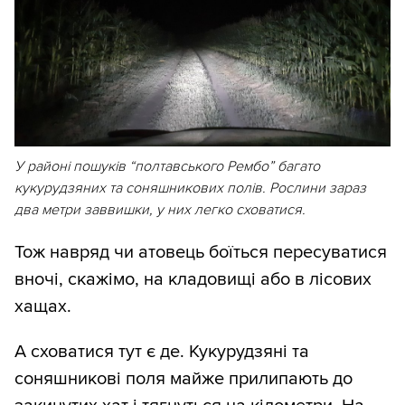
У районі пошуків “полтавського Рембо” багато
кукурудзяних та соняшникових полів. Рослини зараз
два метри заввишки, у них легко сховатися.
Тож навряд чи атовець боїться пересуватися
вночі, скажімо, на кладовищі або в лісових
хащах.
А сховатися тут є де. Кукурудзяні та
соняшникові поля майже прилипають до