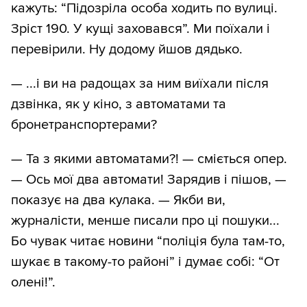
кажуть: “Підозріла особа ходить по вулиці.
Зріст 190. У кущі заховався”. Ми поїхали і
перевірили. Ну додому йшов дядько.
— ...і ви на радощах за ним виїхали після
дзвінка, як у кіно, з автоматами та
бронетранспортерами?
— Та з якими автоматами?! — сміється опер.
— Ось мої два автомати! Зарядив і пішов, —
показує на два кулака. — Якби ви,
журналісти, менше писали про ці пошуки...
Бо чувак читає новини “поліція була там-то,
шукає в такому-то районі” і думає собі: “От
олені!”.