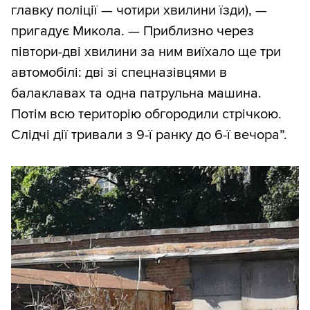
главку поліції — чотири хвилини їзди), —
пригадує Микола. — Приблизно через
півтори-дві хвилини за ним виїхало ще три
автомобілі: дві зі спецназівцями в
балаклавах та одна патрульна машина.
Потім всю територію обгородили стрічкою.
Слідчі дії тривали з 9-ї ранку до 6-ї вечора”.