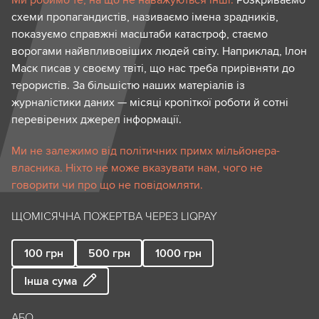
Ми робимо те, на що не наважуються інші.
Розкриваємо
схеми пропагандистів, називаємо імена зрадників,
показуємо справжні масштаби катастроф, стаємо
ворогами найвпливовіших людей світу. Наприклад, Ілон
Маск писав у своєму твіті, що нас треба прирівняти до
терористів. За більшістю наших матеріалів із
журналістики даних — місяці кропіткої роботи й сотні
перевірених джерел інформації.
Ми не залежимо від політичних примх мільйонера-
власника. Ніхто не може вказувати нам, чого не
говорити чи про що не повідомляти.
ЩОМІСЯЧНА ПОЖЕРТВА ЧЕРЕЗ LIQPAY
100
грн
500
грн
1000
грн
Інша сума
АБО